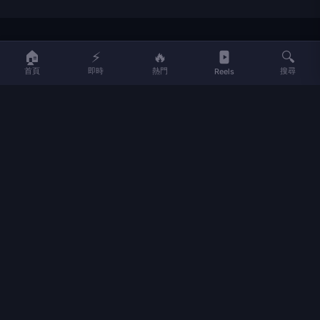
LIFE
生活網
🏠
⚡
🔥
🔍
首頁
即時
熱門
搜尋
Reels
LIFE 生活網是台灣領先的生活資訊平台，提供即時新聞、生活、健康、
財經、娛樂等多元內容。
f
L
▶
📷
新聞分類
新聞
更多內容
生活
地方新聞
健康
關於 LIFE
國際新聞
財經
合作夥伴
星座運勢
消費