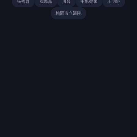
張善政
國民黨
川普
中彰榮家
王明鉅
桃園市立醫院