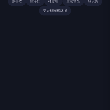
張善政
鍾淳仁
林思瑜
金蘭食品
蘇俊賓
樂天桃園棒球場