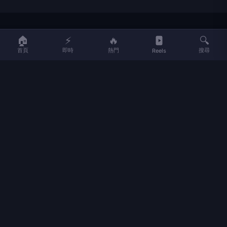
LIFE
生活網
🏠
⚡
🔥
🔍
首頁
即時
熱門
搜尋
Reels
LIFE 生活網是台灣領先的生活資訊平台，提供即時新聞、生活、健康、
財經、娛樂等多元內容。
f
L
▶
📷
新聞分類
新聞
更多內容
生活
地方新聞
健康
關於 LIFE
國際新聞
財經
合作夥伴
星座運勢
消費