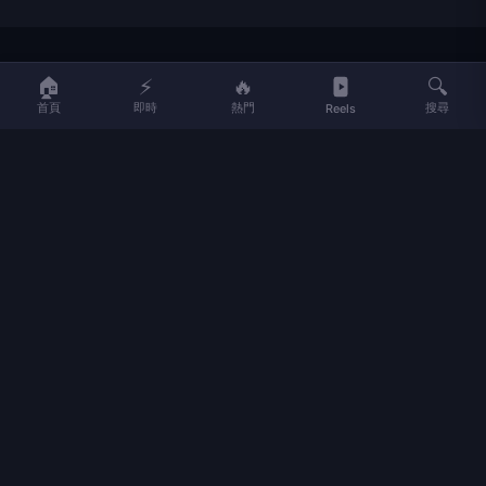
LIFE
生活網
🏠
⚡
🔥
🔍
首頁
即時
熱門
搜尋
Reels
LIFE 生活網是台灣領先的生活資訊平台，提供即時新聞、生活、健康、
財經、娛樂等多元內容。
f
L
▶
📷
新聞分類
新聞
更多內容
生活
地方新聞
健康
關於 LIFE
國際新聞
財經
合作夥伴
星座運勢
消費