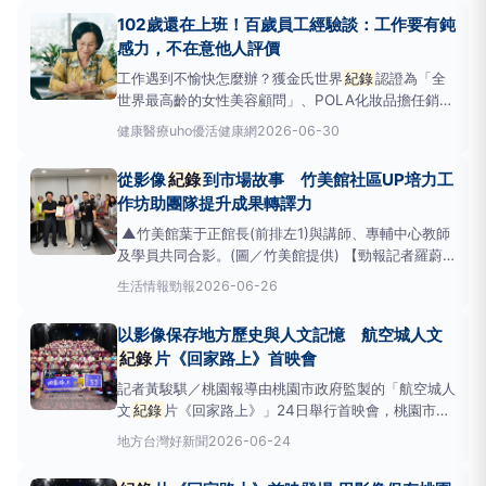
的班，回到家迎面而來：散落的雜物、吃完的餐盒、油
102歲還在上班！百歲員工經驗談：工作要有鈍
垢結
感力，不在意他人評價
工作遇到不愉快怎麼辦？獲金氏世界
紀錄
認證為「全
世界最高齡的女性美容顧問」、POLA化妝品擔任銷售
員堀野智子於《還在工作的樂趣——我102歲》一書
健康醫療
uho優活健康網
2026-06-30
中，分享了自己超過60年的業務生涯，以及她對幸
福、工作與生活的態度，並帶領讀者挖掘自己的小確
從影像
紀錄
到市場故事 竹美館社區UP培力工
幸，在無聊的工作中找到樂趣。以下為原書摘文：團隊
作坊助團隊提升成果轉譯力
領導者的重要職責
▲竹美館葉于正館長(前排左1)與講師、專輔中心教師
及學員共同合影。(圖／竹美館提供) 【勁報記者羅蔚
舟/新竹報導】國立新竹生活美學館於6月25日辦理115
生活情報
勁報
2026-06-26
年度第一場「社區UP培力工作坊」，邀集受補助團
隊、社造築夢培養皿參與者及社區營造夥伴共同參與。
以影像保存地方歷史與人文記憶 航空城人文
課程以「地方
紀錄
、數位平台、行政實務、文化轉
紀錄
片《回家路上》首映會
譯」為
記者黃駿騏／桃園報導由桃園市政府監製的「航空城人
文
紀錄
片《回家路上》」24日舉行首映會，桃園市副
市長王明鉅與會表示，《回家路上》為市府監製航空城
地方
台灣好新聞
2026-06-24
人文
紀錄
片的第三部曲，透過影像與文字記錄居民因
拆遷、搬遷所經歷的生命故事與家園記憶，期盼完整保