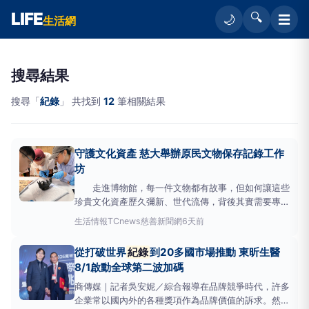
LIFE
🔍
☰
🌙
生活網
搜尋結果
搜尋「
紀錄
」 共找到
12
筆相關結果
守護文化資產 慈大舉辦原民文物保存記錄工作
坊
走進博物館，每一件文物都有故事，但如何讓這些
珍貴文化資產歷久彌新、世代流傳，背後其實需要專業
的管理。慈濟大學原住民族學生資源中心，舉辦了三天
生活情報
TCnews慈善新聞網
6天前
「拾起文化的痕跡-原住民族文物保存與
紀錄
工作
坊」，邀請專業講師帶領學員學習文物登錄、典藏管
從打破世界
紀錄
到20多國市場推動 東昕生醫
理、保存修護、防蟲維護及3D影像
紀錄
等課程，吸引
8/1啟動全球第二波加碼
近15位來自各地
商傳媒｜記者吳安妮／綜合報導在品牌競爭時代，許多
企業常以國內外的各種獎項作為品牌價值的訴求。然