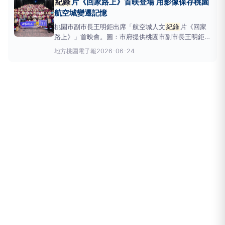
紀錄
片《回家路上》首映登場 用影像保存桃園
存地方文化脈絡與歷史情感。王明鉅副市長指出，航空
航空城變遷記憶
城計畫配合桃園
桃園市副市長王明鉅出席「航空城人文
紀錄
片《回家
路上》」首映會。圖：市府提供桃園市副市長王明鉅今
(24)日下午前往桃園區，出席「航空城人文
紀錄
片
地方
桃園電子報
2026-06-24
《回家路上》」首映會。王明鉅表示，《回家路上》為
市府監製航空城人文
紀錄
片的第三部曲，透過影像與
文字記錄居民因拆遷、搬遷所