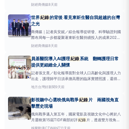
而，多數獎項在不同年度，往往會在不同品牌之間輪替
財經
商傳媒
8天前
出現，所代表的是某階段的肯定。東昕生醫表示，能被
全球市場記住的，不只是曾經獲得什麼獎項，而是品牌
世界
紀錄
的背後 看見東昕生醫自我超越的台灣
是否能創造難以複製、具備國際指標性的成果。東
之光
商傳媒｜記者吳安妮／綜合報導從研發、科學驗證到國
際布局每一步都凝聚著東昕生醫持續投入的成果2026
年6月6日東昕生醫舉辦「國際視力30分鐘挑戰」，成
財經
商傳媒
8天前
功締造世界
紀錄
，讓更多人認識來自台灣的生醫品
牌。然而，世界
紀錄
並不是起點，而是東昕生醫多年
員基醫院導入AI護理
紀錄
系統 翻轉護理日常
累積的重要里程碑。東昕生醫表示：
提供更細緻全人關懷
記者張文熹／彰化報導面對全球人口高齡化與護理人力
出走，護理師平日須承擔高壓的臨床實體照護，還得面
對海量的行政文書。據臨床統計與經驗，護理人員每日
地方
台灣好新聞
9天前
往往需花費高達三分之一以上的時間在護理
紀錄
上，
成為導致職業倦怠的主因之一。為解決此臨床痛點，員
影視聽中心選映俄烏戰爭
紀錄
片 兩國視角直
基醫院積極響應賴總統「健康台灣」政策，透過「健康
擊歷史現場
台灣深耕計畫」
俄烏戰爭邁入第五年，國家電影及視聽文化中心將於八
月選映第15屆TIDF兩部好評
紀錄
片，透過雙方視角帶
觀眾重返現場。烏克蘭
紀錄
片《我只是個士兵》由導
娛樂動漫
CTWANT
11天前