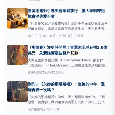
演阿特姆·里茲科夫瞞著家人入伍後拍攝。他原想用鏡
頭記錄戰況，卻隨戰事延長從「電影宅」蛻變為訓練有
嘉基用電影引導失智家庭前行 讓大家明瞭記
素的軍官。面臨槍桿與攝影機的抉擇，他拍下最寫實的
憶會消失愛不會
軍事日常，
【記者劉芳妃／嘉義市報導】為讓更多民眾從真實故事
理解失智症，嘉基與嘉義市政府衛生局、天主教失智老
人基金會於今（25）日共同舉辦失智症
紀錄
片《被遺
地方
【『好報』報系：台灣好報】
15天前
忘的時光》公益放映暨映後座談，於嘉基路加堂進行嘉
義市臺語版首映，邀請失智家庭、照顧者、社區工作者
《奧德賽》迎史詩開局！首週末全球狂掃2.6億
及關心高齡議題的民眾一同走進電影，看見失智者與
美元 刷新諾蘭最佳開片
紀錄
大導克里斯多福諾蘭（ChristopherNolan）的新作
《奧德賽》（TheOdyssey）上映後迎來史詩般的開
局。這部由環球影業（Universal）製作的電影改編作
娛樂動漫
CTWANT
20天前
品，在全球首映週末創下2億6410萬美元（約合新台幣
85億元）的票房，刷新諾蘭個人的最佳全球開片
紀
副刊／《欠妳的那場婚禮》：迷路的中年，還
錄
。觀眾大量湧入高階大尺寸影
能再愛一次嗎？
《欠妳的那場婚禮》海報。圖：翻攝自Netflix。「我
做過一個實驗，我們兩個的溝通方式除了冰箱上交代事
項的便利貼，你可以有多久不看我、不碰我，不問我今
地方
桃園電子報
20天前
天過得好不好？63天。最高
紀錄
63天。」上了一整天