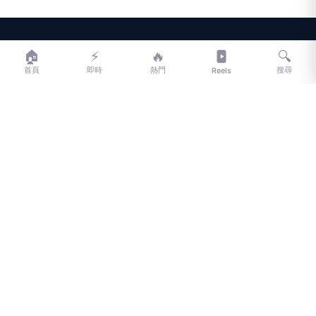
LIFE
生活網
🏠
⚡
🔥
🔍
首頁
即時
熱門
搜尋
Reels
LIFE 生活網是台灣領先的生活資訊平台，提供即時新聞、生活、健康、
財經、娛樂等多元內容。
f
L
▶
📷
新聞分類
新聞
更多內容
生活
地方新聞
健康
關於 LIFE
國際新聞
財經
合作夥伴
星座運勢
消費