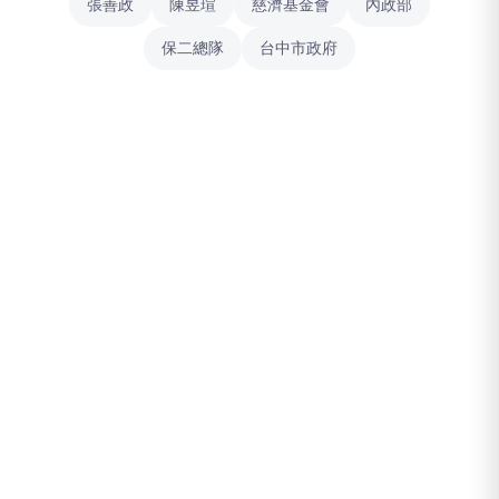
張善政
陳昱瑄
慈濟基金會
內政部
保二總隊
台中市政府