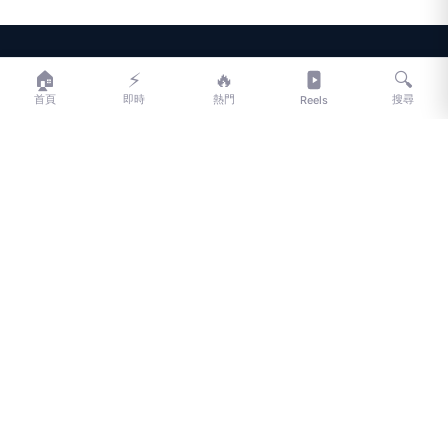
LIFE
生活網
🏠
⚡
🔥
🔍
首頁
即時
熱門
搜尋
Reels
LIFE 生活網是台灣領先的生活資訊平台，提供即時新聞、生活、健康、
財經、娛樂等多元內容。
f
L
▶
📷
新聞分類
新聞
更多內容
生活
地方新聞
健康
關於 LIFE
國際新聞
財經
合作夥伴
星座運勢
消費