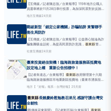
【互傳媒／記者陳志強／台東報導】115年地方公職人
員選舉將於11月28日舉行投票，為加深民眾對於反賄
選宣導的印象，進而落實拒絕賄選及勇於檢舉不法的理
地方
互傳媒
24天前
念，
臺東縣
政府與臺東地方檢察署於15日結合
臺東縣
轄內各相關公部門辦理反賄選車隊大遊行，期藉由集結
戳破新型「鎖定公家機關」詐騙陷阱 東警聯手
各式公務車輛的繞境，吸引民眾目光，達到反賄選宣導
衛生局防詐
的效
【互傳媒／記者陳志強／台東報導】公益善心險淪為詐
騙集團吸金話術，為提高民眾防詐意識，
臺東縣
警察
局今(16)日由王志輝副縣長主持打詐記者會，警察局副
社會
互傳媒
24天前
局長邵明仁等人也在場陪同，深入拆解針對公家機關、
學校及公立醫院的「假捐款、真詐財」新型態詐騙，並
臺東投資絕佳契機！臨海路旅遊服務區抵費地
特別邀請近期險些受騙的
臺東縣
衛生局同仁現身說
設定地上權 重新公告招標中！
法，分享如
【記者朱達志／台東報導】
臺東縣
政府辦理第十六期
臨海路旅遊服務區市地重劃區抵費地（臺東市湧泉段
21、26、26-1地號共三筆土地）設定地上權案，現正
地方
【『好報』報系：台灣好報】
25天前
重新招標，訂於9月9日上午10點，在縣府A201會議室
公開開標，此一極具觀光潛力的地上權標案，是旅遊相
臺東縣
長饒慶鈴慰勉教召弟兄 感謝守護台灣安
關產業投資開發的理想選擇，權利金底價調整
全韌性
(觀傳媒花東新聞）【記者劉百瑞/台東報導】
臺東縣