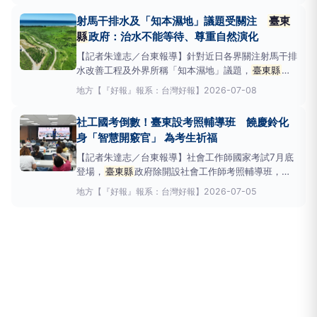
集人、饒慶鈴縣長親自主持，呂宗學教授、郭憲文教
射馬干排水及「知本濕地」議題受關注
臺東
授、洪德仁理事長等國家級專家領航，
臺東縣
老
縣
政府：治水不能等待、尊重自然演化
【記者朱達志／台東報導】針對近日各界關注射馬干排
水改善工程及外界所稱「知本濕地」議題，
臺東縣
政
府今(8)日表示，近年受極端氣候影響，短延時強降
地方
【『好報』報系：台灣好報】
2026-07-08
雨、颱風豪雨發生頻率及強度均明顯增加，防洪排水工
作刻不容緩。政府推動各項治理工程，首要目標就是保
社工國考倒數！臺東設考照輔導班 饒慶鈴化
障人民生命財產安全，降低聚落、道路及農地積淹水風
身「智慧開竅官」 為考生祈福
險
【記者朱達志／台東報導】社會工作師國家考試7月底
登場，
臺東縣
政府除開設社會工作師考照輔導班，協
助縣內社工順利取得證照，今（5）日舉辦「神助攻」
地方
【『好報』報系：台灣好報】
2026-07-05
祈福活動，
臺東縣
長饒慶鈴親自到場為考生加油打
氣，展現縣府對社會工作專業發展及人才培育的重視，
希望透過文昌帝君及牧師「神助攻」下，祝福考生都能
意到筆