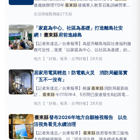
後備旅辦理115年
臺東縣
後備軍人教育召集訓練勞軍活
動，縣長饒慶鈴於今（12）日與
臺東縣
軍人服務站長
生活情報
觀傳媒
27天前
曾仁政、
臺東縣
後備旅旅長黃天驊上校等人，前往公
東高工向參訓後備軍人致敬，並致贈慰勞金。饒慶鈴表
「家庭為中心、社區為基礎」打造離島社安
示，這梯共339位後備軍人參訓、7成3是臺東鄉親，
網！
臺東縣
府前進綠島
長達
【記者朱達志／台東報導】為提升離島地區社會福利服
務可近性，落實「以家庭為中心、以社區為基礎」的社
會安全網服務精神，
臺東縣
政府日前由海岸線區社會
地方
【『好報』報系：台灣好報】
28天前
福利服務中心前進綠島鄉召開跨網絡聯繫會議，邀集綠
島鄉公所、村幹事、學校、衛生、警政、長照及矯正等
居家用電莫輕忽！防電氣火災 消防局籲落實
在地網絡單位共同參與，聚焦離島就醫、獨居老人關懷
「五不一沒有」
及
【記者朱達志／台東報導】根據
臺東縣
消防局最新統
計，
臺東縣
今(115)年4、5月間已接連發生8起因電氣
因素引發的建築物火災，所幸多數案件皆因民眾警覺及
地方
【『好報』報系：台灣好報】
28天前
時，加上消防同仁迅速出動撲滅火勢，才未造成嚴重的
人員傷亡與財產損失。消防局表示，分析火災發生原因
臺東縣
發布2026年地方自願檢視報告 以生
前三名，除常見的爐火不慎之外，然而，電氣火災
活視角看見永續治理
【記者朱達志／台東報導】
臺東縣
政府發布第三版地
方自願檢視報告，以「從生活出發，讓永續成為臺東的