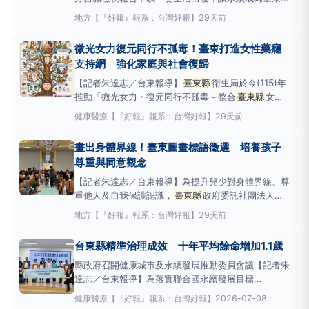
日常實踐」為主題，檢視
臺東縣
推動聯合國永續發展
地方
【『好報』報系：台灣好報】
29天前
目標（SDGs）的施政作為，並從縣民生活經驗切入，
以關懷共融韌性、智慧科技治理、產業觀光亮點、文化
微光女力復元同行不孤毒！臺東打造女性藥癮
建設城市、淨零永續生活及南島文化連結六大面向為主
支持網 強化家庭與社會復歸
軸
【記者朱達志／台東報導】
臺東縣
衛生局於今(115)年
推動「微光女力・復元同行不孤毒－整合
臺東縣
女性
藥癮者復元一站式服務方案」，整合醫療、社政、婦
健康醫療
【『好報』報系：台灣好報】
29天前
幼、勞政及民間團體等資源，提供「一站式服務、全程
陪伴、多元支持」服務模式，協助女性藥癮者重建自
畫出身體界線！臺東圖畫標語徵選 培養孩子
信、修復家庭關係，邁向穩定生活與社會復歸。
尊重與同意觀念
【記者朱達志／台東報導】為提升兒少對身體界線、尊
重他人及自我保護認識，
臺東縣
政府委託社團法人台
灣安心家庭關懷協會辦理「性不幸由你－圖畫標語徵
地方
【『好報』報系：台灣好報】
29天前
選」活動，共77件創意作品，日前舉辦頒獎典禮暨成
果展出。現場邀請得獎兒少、家長、教師及貴賓共襄盛
台東縣精準治理成效 十年平均餘命增加1.1歲
舉，一同見證孩子透過圖畫與標語，表達對身體自主權
縣政府召開健康城市及永續發展推動委員會議【記者朱
達志／台東報導】為落實聯合國永續發展目標
（SDGs），
臺東縣
政府今（8）日召開「115年
臺東
健康醫療
【『好報』報系：台灣好報】
2026-07-08
縣
健康城市及永續發展推動委員會議」。會議由總召