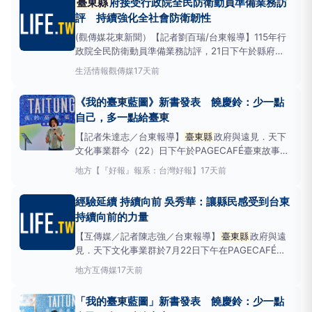
臺東縣
府接受行政院全民防衛動員準備業務訪
只是一本記錄施政歷程的書，更是一份與臺東共同完成
評 持續強化全社會防衛韌性
的城
(觀傳媒花東新聞）【記者劉百瑞/台東報導】115年行
政院全民防衛動員準備業務訪評，21日下午於縣府
A101會議室辦理，由行政院全民防衛動員會報及中央
生活情報
觀傳媒
17天前
各方案主管機關組成訪評小組蒞臨
臺東縣
政府指導，
針對
臺東縣
動員準備業務辦理情形進行簡報、書面資
《我的臺東藍圖》新書發表 饒慶鈴：少一點
料審查、實地驗證及意見交流，共同檢視地方動員整備
自己，多一點給臺東
成果，
【記者朱達志／台東報導】
臺東縣
政府與遠見．天下
文化事業群今（22）日下午於PAGECAFÉ臺東故事館
舉辦《我的臺東藍圖》新書發表會，邀請各界代表、媒
地方
【『好報』報系：台灣好報】
17天前
體及讀者共同見證這本記錄臺東城市轉型歷程的作
品。
臺東縣
長饒慶鈴表示，《我的臺東藍圖》不只是
經驗延續 持續向前 吳秀華：讓縣民感受到台東
一本記錄施政歷程的書，更是一份與臺東共同完成
持續向前的力量
【互傳媒／記者陳志強／台東報導】
臺東縣
政府與遠
見．天下文化事業群於7月22日下午在PAGECAFÉ臺
東故事館舉辦《我的臺東藍圖》新書發表會，邀請各界
地方
互傳媒
17天前
代表、媒體及讀者共同見證這本記錄臺東城市轉型歷程
的作品。吳秀華說，這不只是一本書，更是一份經驗的
「我的臺東藍圖」新書發表 饒慶鈴：少一點
傳承、一份治理台東的智慧，也是對未來縣政發展的重