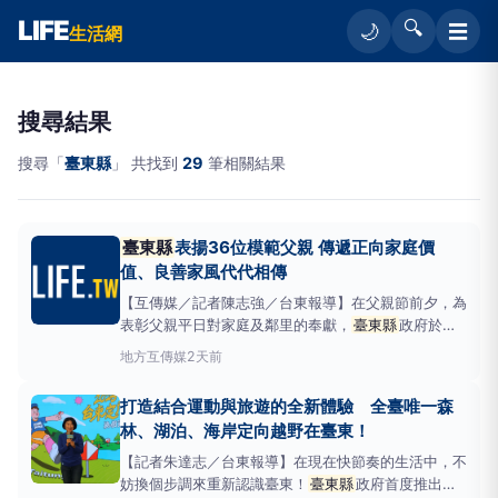
LIFE
🔍
☰
🌙
生活網
搜尋結果
搜尋「
臺東縣
」 共找到
29
筆相關結果
臺東縣
表揚36位模範父親 傳遞正向家庭價
值、良善家風代代相傳
【互傳媒／記者陳志強／台東報導】在父親節前夕，為
表彰父親平日對家庭及鄰里的奉獻，
臺東縣
政府於今
(7)日上午舉辦「115年度模範父親表揚活動」，公開表
地方
互傳媒
2天前
揚來自全縣各鄉鎮市公所推薦的36位模範父親，議長
吳秀華及多位議員、鄉鎮市長到場同享榮耀，其中最年
打造結合運動與旅遊的全新體驗 全臺唯一森
長是來自鹿野鄉、現年92歲的蘇益記，由饒慶鈴縣長
林、湖泊、海岸定向越野在臺東！
親自
【記者朱達志／台東報導】在現在快節奏的生活中，不
妨換個步調來重新認識臺東！
臺東縣
政府首度推出