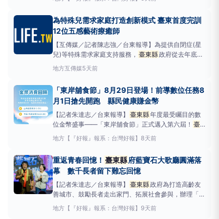
陪伴、專業培力到社區支持的完整服務體系，並辦理
「114－115年家庭療癒工作坊暨五感藝術療癒師培訓
為特殊兒需求家庭打造創新模式 臺東首度完訓
計畫」，歷經專業課程、實務演練及實體實習，
12位五感藝術療癒師
【互傳媒／記者陳志強／台東報導】為提供自閉症(星
兒)等特殊需求家庭支持服務，
臺東縣
政府從去年底成
立「星創潛能開發及接案中心」推動創新福利政策，建
地方
互傳媒
5天前
構從家庭陪伴、專業培力到社區支持的完整服務體系，
並辦理「114－115年家庭療癒工作坊暨五感藝術療癒
「東岸舖食節」8月29日登場！前導數位任務8
師培訓計畫」，歷經專業課程、實務演練及實體實習，
月1日搶先開跑 縣民健康賺金幣
培育
【記者朱達志／台東報導】
臺東縣
年度最受矚目的數
位金幣盛事——「東岸舖食節」正式邁入第六屆！
臺
東縣
政府今年將活動規格全新升級，以「未來LIFE」
地方
【『好報』報系：台灣好報】
8天前
生活體驗場為核心定位，完美融合Live（生活實踐）、
Innovate（創新科技）、Food（在地飲食）與
重返青春回憶！
臺東縣
府藍寶石大歌廳圓滿落
Eco（綠色環保）四大維度。縣府
幕 數千長者留下難忘回憶
【記者朱達志／台東報導】
臺東縣
政府為打造高齡友
善城市、鼓勵長者走出家門、拓展社會參與，辦理「那
些年我們走進的藍寶石大歌廳」及「銀齡走讀．感受臺
地方
【『好報』報系：台灣好報】
9天前
東新風貌」系列活動，自7月14日至29日共辦理6天、