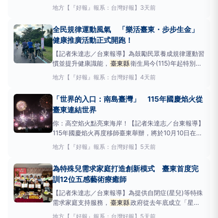
「2026台東定向越野－換個節奏野台東」，打造全臺
地方
【『好報』報系：台灣好報】
3天前
唯一結合森林、湖泊與海岸三大場域的定向越野活
動，
臺東縣
長饒慶鈴今(5)日公布活動將於10月3日在
全民規律運動風氣 「樂活臺東・步步生金」
臺東森林公園舉行，邀請民眾呼朋引伴報名，一起走進
健康推廣活動正式開跑！
臺
【記者朱達志／台東報導】為鼓勵民眾養成規律運動習
慣並提升健康識能，
臺東縣
衛生局今(115)年起特別舉
辦「樂活臺東・步步生金」健康推廣活動，巧妙結合臺
地方
【『好報』報系：台灣好報】
4天前
東森林公園的自然美景與「TTPush」數位服務平台，
鼓勵民眾走向戶外、邁開步伐，邊運動邊學習衛教知
「世界的入口：南島臺灣」 115年國慶焰火從
識，還能賺取金幣獎勵，實現「走出健康、提升
臺東連結世界
你：高空焰火點亮東海岸！【記者朱達志／台東報導】
115年國慶焰火再度移師臺東舉辦，將於10月10日在臺
東市卑南溪出海口登場，透過高空焰火展演，結合臺東
地方
【『好報』報系：台灣好報】
5天前
壯闊山海景觀，點亮東臺灣夜空；海濱公園國際地標周
邊並將規劃精彩舞臺表演及在地特色市集等系列活
為特殊兒需求家庭打造創新模式 臺東首度完
動。
臺東縣
政府目前正積極辦理各項籌備
訓12位五感藝術療癒師
【記者朱達志／台東報導】為提供自閉症(星兒)等特殊
需求家庭支持服務，
臺東縣
政府從去年底成立「星創
潛能開發及接案中心」推動創新福利政策，建構從家庭
地方
【『好報』報系：台灣好報】
5天前