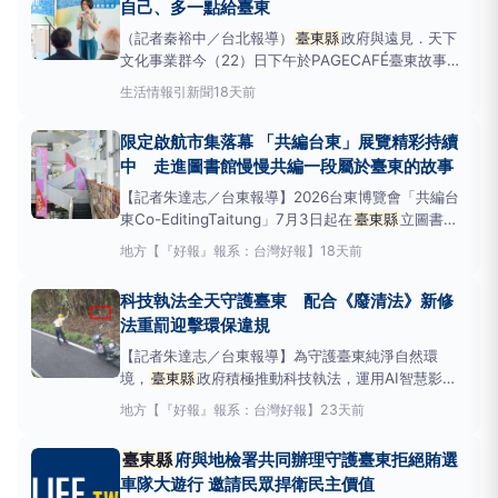
自己、多一點給臺東
要
（記者秦裕中／台北報導）
臺東縣
政府與遠見．天下
文化事業群今（22）日下午於PAGECAFÉ臺東故事館
舉辦《我的臺東藍圖》新書發表會，邀請各界代表、媒
生活情報
引新聞
18天前
體及讀者共同見證這本記錄臺東城市轉型歷程的作
品。
臺東縣
長饒慶鈴表示，《我的臺東藍圖》不只是
限定啟航市集落幕 「共編台東」展覽精彩持續
一本記錄施政歷程的書，更是一份與臺東共同完成的城
中 走進圖書館慢慢共編一段屬於臺東的故事
市藍圖。她希
【記者朱達志／台東報導】2026台東博覽會「共編台
東Co-EditingTaitung」7月3日起在
臺東縣
立圖書館
正式開展，首三日便吸引超過15,000人次進館參與，
地方
【『好報』報系：台灣好報】
18天前
限定登場的「CastOff!啟航市集」、系列講座與工作
坊熱鬧展開，近40組創作者、品牌與文化團隊齊聚圖
科技執法全天守護臺東 配合《廢清法》新修
書館，讓
法重罰迎擊環保違規
【記者朱達志／台東報導】為守護臺東純淨自然環
境，
臺東縣
政府積極推動科技執法，運用AI智慧影像
辨識、縮時攝影、CCTV及無人機巡查等科技設備，全
地方
【『好報』報系：台灣好報】
23天前
天候監控環境污染熱點，有效提升稽查效率與違規蒐證
能力。
臺東縣
環保局表示，配合立法院三讀通過《廢
臺東縣
府與地檢署共同辦理守護臺東拒絕賄選
棄物清理法》部分條文修正案，未來將進一步強
車隊大遊行 邀請民眾捍衛民主價值