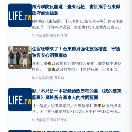
15場精彩活動，吸引來自全縣26個老人會及72個社區
跨海聯防反賄選！臺東地檢、審計攜手台東縣
照顧關懷據點，超過3,000位長者及民眾熱
政府前進綠島
(觀傳媒花東新聞）【記者劉百瑞/台東報導】為深化廉
能治理、守護乾淨選風，並因應115年度地方公職人員
選舉，
臺東縣
政府攜手臺灣臺東地方檢察署及
臺東縣
生活情報
觀傳媒
10天前
審計室，今（29）日前往綠島鄉公所舉辦「115年反賄
選暨陽光偏鄉優質採購廉政宣導」，透過跨機關合作，
住宿旺季來了！台東縣府強化旅宿稽查 守護
將反賄選、廉政及優質採購觀念帶進離島，
遊客安心消費權益
圖說：
臺東縣
政府執行旅宿聯合稽查，非文稿中違規
旅宿。（
臺東縣
政府提供）【焦點時報／記者王欣儀
報導】暑假為旅遊旺季，為保障消費者權益，
臺東縣
地方
焦點時報
15天前
政府持續辦理旅宿業房價稽查，不過，近期稽查發現部
分旅宿業者實際收費高於備查房價，例如原定價雙人房
影／不只是一本記錄施政歷程的書 《我的臺東
型，應顧客加人加床加價後，高於備查房價，即屬違
藍圖》屬於所有臺東人的共同藍圖
規，縣府也特別
【互傳媒／記者陳志強／台東報導】
臺東縣
政府與遠
見．天下文化事業群於7月22日下午在PAGECAFÉ臺
東故事館舉辦《我的臺東藍圖》新書發表會，邀請各界
生活情報
互傳媒
17天前
代表、媒體及讀者共同見證這本記錄臺東城市轉型歷程
的作品。
臺東縣
長饒慶鈴表示，《我的臺東藍圖》不