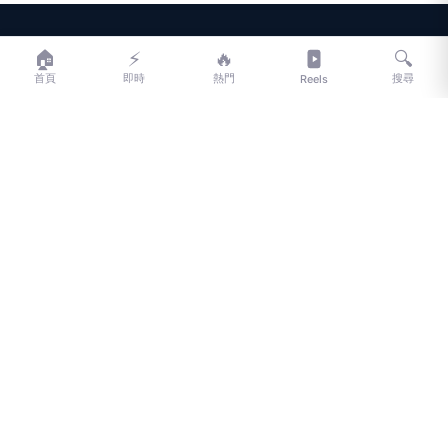
LIFE
生活網
🏠
⚡
🔥
🔍
首頁
即時
熱門
搜尋
Reels
LIFE 生活網是台灣領先的生活資訊平台，提供即時新聞、生活、健康、
財經、娛樂等多元內容。
f
L
▶
📷
新聞分類
新聞
更多內容
生活
地方新聞
健康
關於 LIFE
國際新聞
財經
合作夥伴
星座運勢
消費
關於我們
隱私權政策
服務條款
新聞人物
專欄