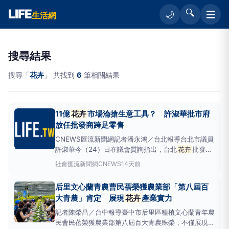
LIFE
🔍
☰
🌙
生活網
搜尋結果
搜尋「
花卉
」 共找到
6
筆相關結果
11億
花卉
市場淪搶生意工具？ 許淑華批市府
放任批發商跨足零售
CNEWS匯流新聞網記者潘永鴻／台北報導台北市議員
許淑華今（24）日在議會質詢指出，台北
花卉
批發市
場斥資約11.3億元興建，原本設置目的在於提供
花卉
社會
匯流新聞網CNEWS
14天前
批發及拍賣服務，但目前卻出現批發商在市場內加工花
材後直接對外零售的情形，形同利用公共市場資源從事
后里文心蘭青農曹民蓓榮獲農業部「第八屆百
「批發、加工、零售一條龍」經營，對一般花店及零售
大青農」肯定 展現
花卉
產業實力
業者
記者陳榮昌／台中報導臺中市后里區種植文心蘭青年農
民曹民蓓榮獲農業部第八屆百大青農殊榮，不僅展現青