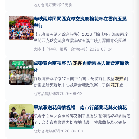
年返鄉投入農業的豐碩成果，更彰顯后里
花卉
產業深
地方
台灣好新聞
22天前
厚的發展實力，為地方農業再添光彩。區長賴同一表
示，后里區擁有得天獨厚的自然環境，日夜溫差適宜，
海峽兩岸民間匹克球交流賽榴花杯在雲南玉溪
加上完善的溫室設施及成熟的栽培技術，為全臺重要
舉行
花卉
生產基地，除海
【記者蔡叔涓／綜合報導】2026「榴花杯」海峽兩岸
民間匹克球交流賽在雲南省玉溪市映月潭體育公園舉
行，一百多位兩岸選手「以球會友」進行球季交流。
大陸
【『好報』報系：台灣好報】
2026-07-04
2026「榴花杯」舉辦地玉溪地處雲南省中部，該市已
吸引20餘家台灣企業入駐，業務涵蓋
花卉
、文旅、機
卓榮泰台南視察 訪
花卉
創新園區與新營糖廠活
床、商貿及服務等領域。匹克球是一種集網
化
行政院長卓榮泰12日南下台南，先後前往後壁
花卉
創
新園區研究發展中心及新營糖廠視察，了解
花卉
產業
發展與糖廠活化規劃進度。卓榮泰表示，中央將持續透
地方
品觀點傳媒
2026-06-12
過技術研發、政策支持及預算投入，作為農業與
花卉
產業最堅強的後盾，協助台灣
花卉
在國際市場持續綻
畢業季送花傳情祝福 南市行銷蘭花與火鶴花
放光彩，同時結合地方特色與觀光資源，帶動區域均衡
發展。
記者李文生／台南報導又到了畢業送花傳情祝福的時候
了，台南市農業局力挺在地花農，推薦蘭花及火鶴花。
農業局表示，畢業是另一段旅程的開始，期盼透過在
地方
台灣好新聞
2026-06-03
地
花卉
，傳遞祝福與喜悅，為每位畢業生獻上最美好