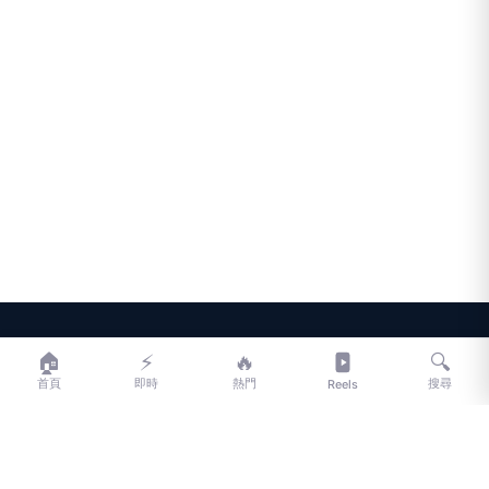
LIFE
生活網
🏠
⚡
🔥
🔍
首頁
即時
熱門
搜尋
Reels
LIFE 生活網是台灣領先的生活資訊平台，提供即時新聞、生活、健康、
財經、娛樂等多元內容。
f
L
▶
📷