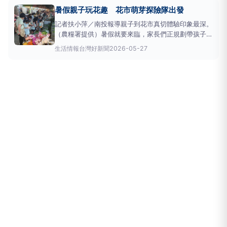
的祝福。有興趣的消費者，歡迎洽詢百芳農場及牛記蘭
暑假親子玩花趣 花市萌芽探險隊出發
花。農業局指出，台南市後壁台灣蘭花生技園區由農業
部接管3年，於2
記者扶小萍／南投報導親子到花市真切體驗印象最深。
（農糧署提供）暑假就要來臨，家長們正規劃帶孩子去
哪裡放電？農業部農糧署輔導台北
花卉
產銷股份有限
生活情報
台灣好新聞
2026-05-27
公司與臺灣花育協會合作，於今年7月至8月期間在臺
北市
花卉
批發市場辦理「花市萌芽探險隊」親子花育
活動，帶著孩子到花市親子一同玩花趣。活動共辦理4
梯次，透過「找花