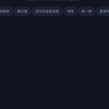
張善政
陳亞蘭
原住民族委員會
鴻海
蘇一峰
廖偉