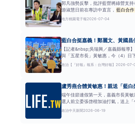
郭凡強勢反擊，批評藍營將綠營支持
游淑慧日前在專訪中直言，
藍白合作
地方
桃園電子報
2026-07-04
藍白合挺嘉義！鄭麗文、黃國昌
【記者&nbsp;吳瑞興／嘉義縣報
與「五星市長」黃敏惠，今（4）日
政治
【『好報』報系：台灣好報】
2026-07-
盧秀燕合體黃敏惠！親送「藍白
端午佳節連假第一天，嘉義市長黃敏
選人前立委張啓楷加油打氣，送上「
敏惠合體，共同為藍白
政治
中天新聞
2026-06-19