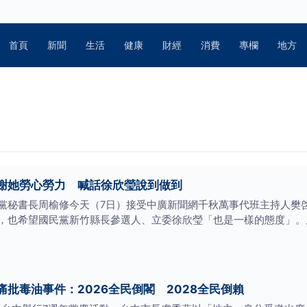
首頁
新聞
生活
健康
財經
消費
專欄
地方
謝她勞心勞力 喊話徐欣瑩說到做到
黨秘書長周榆修今天（7日）接受中廣新聞網千秋萬事代班主持人樊
，也希望國民黨新竹縣長參選人、立委徐欣瑩「也是一樣的態度」。
批毒油事件：2026全民倒閣 2028全民倒賴