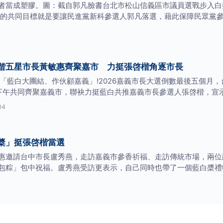
者當成塑膠。圖：截自郭凡臉書台北市松山信義區市議員選戰步入白
的共同目標就是要讓民進黨新科參選人郭凡落選，藉此保障民眾黨
偕五星市長黃敏惠齊聚嘉市 力挺張啓楷角逐市長
導】「藍白大團結、作伙顧嘉義」!2026嘉義市長大選倒數最後五個
下午共同齊聚嘉義市，聯袂力挺藍白共推嘉義市長參選人張啓楷，宣
04
槳」挺張啓楷當選
惠邀請台中市長盧秀燕，走訪嘉義市參香祈福、走訪傳統市場，兩位
包粽」包中祝福。盧秀燕受訪更表示，自己同時也帶了一個藍白槳禮