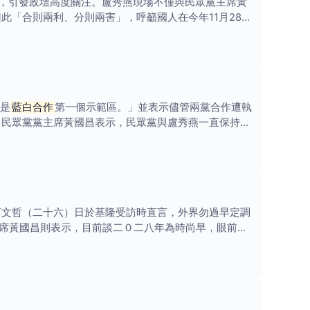
出席，引發政壇高度關注。盧秀燕現場不僅與民眾黨主席黃
此「合則兩利、分則兩害」，呼籲國人在今年11月28日
中是
藍白合作
第一個示範區。」並表示儘管兩黨合作遭執
，民眾黨黨主席黃國昌表示，民眾黨與盧秀燕一直保持密
柯文哲（二十六）日於基隆受訪時直言，外界勿過早定調
席黃國昌則表示，目前談二０二八年為時尚早，眼前重