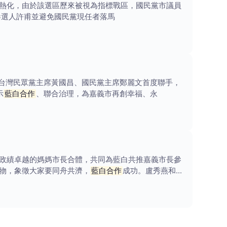
熱化，由於該選區歷來被視為指標戰區，國民黨市議員
參選人許甫並避免國民黨現任者落馬
月，台灣民眾黨主席黃國昌、國民黨主席鄭麗文首度聯手，
示
藍白合作
、聯合治理，為嘉義市再創幸福、永
政績卓越的媽媽市長合體，共同為藍白共推嘉義市長參
物，象徵大家要同舟共濟，
藍白合作
成功。盧秀燕和黃