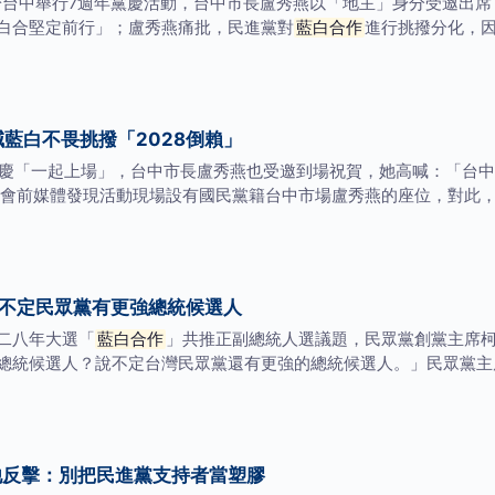
日）下午於台中舉行7週年黨慶活動，台中市長盧秀燕以「地主」身分受邀
白合堅定前行」；盧秀燕痛批，民進黨對
藍白合作
進行挑撥分化，因
藍白不畏挑撥「2028倒賴」
黨慶「一起上場」，台中市長盧秀燕也受邀到場祝賀，她高喊：「台
 會前媒體發現活動現場設有國民黨籍台中市場盧秀燕的座位，對此
不定民眾黨有更強總統候選人
二八年大選「
藍白合作
」共推正副總統人選議題，民眾黨創黨主席
總統候選人？說不定台灣民眾黨還有更強的總統候選人。」民眾黨主
他反擊：別把民進黨支持者當塑膠