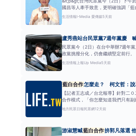
&lt;p&gt;台灣民眾黨今（2
國昌等人牽手致意，更明確強調「藍
地方
生活情報
I-Media 愛傳媒
5天前
盧秀燕站台民眾黨7週年黨慶 喊
民眾黨今（2日）在台中舉辦7週年
政黨挑撥分化，仍會繼續堅定前行。
切聯繫，他
生活情報
上報Up Media
5天前
藍白合作
怎麼走？ 柯文哲：說
【記者王志成／台北報導】針對二０
合作模式，「你怎麼知道我們只有副
點是透過
地方
民眾日報民眾網
12天前
游淑慧喊
藍白合作
拚郭凡落選 