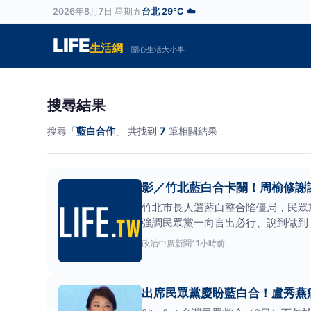
2026年8月7日 星期五
台北 29°C ☁️
LIFE
生活網
關心生活大小事
搜尋結果
搜尋「
藍白合作
」 共找到
7
筆相關結果
影／竹北藍白合卡關！周榆修謝
竹北市長人選藍白整合陷僵局，民眾
強調民眾黨一向言出必行、說到做到
白新竹縣和竹北市要
政治
中廣新聞
11小時前
出席民眾黨慶盼藍白合！盧秀燕痛