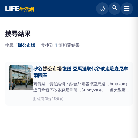
LIFE
🔍
☰
🌙
生活網
搜尋結果
搜尋「
辦公市場
」 共找到
1
筆相關結果
矽谷
辦公市場
復甦 亞馬遜取代谷歌進駐森尼韋
爾園區
商傳媒｜責任編輯／綜合外電報導亞馬遜（Amazon）
近日承租了矽谷森尼韋爾（Sunnyvale）一處大型辦
公空間，這棟大樓曾由Google使用。這項租賃案位於
財經
商傳媒
15天前
JayPaulCompany旗下的MoffettTowers園區，亞馬
遜完整租下了EnterpriseWay1