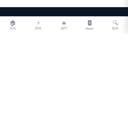
LIFE
生活網
🏠
⚡
🔥
🔍
首頁
即時
熱門
搜尋
Reels
LIFE 生活網是台灣領先的生活資訊平台，提供即時新聞、生活、健康、
財經、娛樂等多元內容。
f
L
▶
📷
新聞分類
新聞
更多內容
生活
地方新聞
健康
關於 LIFE
國際新聞
財經
合作夥伴
星座運勢
消費