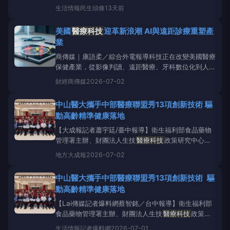
加速臺灣智慧在宅
醫療科技
接軌國際。圖左起台北駐
生活情報
民生頭條
13天前
日代表處札幌分處李杰宏秘書、經濟部技術司戴建丞簡
任技正、工研院生醫所莊曜宇資深技術專家、日本在宅
美國
醫療科技
迎革新浪潮 AI與遠距診療重塑產
醫療聯合學會平元佐斗司理事長、日本在宅醫
業
商傳媒｜康語柔／綜合外電報導科技正在改變美國醫療
保健產業，從影像判讀、遠距醫療、牙科數位化到人工
智慧（AI）輔助分析，醫療服務正從傳統院所場景，逐
財經
商傳媒
2026-07-02
步延伸到雲端、居家與個人化照護。不過，科技帶來效
率，也同步考驗醫療責任、資料隱私與照護公平性。過
中山醫大攜手中部醫療聯盟秀13項創新技術 驅
去一世紀，美國
醫療科技
快速演進。診斷影像
動高齡精準健康落地
【大成報記者蕭宇廷/臺中報導】衛生福利部食品藥物
管理署主辦、財團法人生技
醫療科技
政策研究中心承
辦、中山醫學大學與中興大學協辦的「2026智慧醫療
地方
大成報
2026-07-02
產業跨域鏈結交流會」，6/30登場。活動聚焦高齡精
準健康與醫療數位賦能，呼應衛福部「健康臺灣」政
中山醫大攜手中部醫療聯盟秀13項創新技術 驅
策，吸引產官學研醫界超過150位代表齊聚。透過主題
動高齡精準健康落地
演講、
【Lai傳媒記者爆料網蔡智銘／台中報導】衛生福利部
食品藥物管理署主辦、財團法人生技
醫療科技
政策研
究中心承辦、中山醫學大學與中興大學協辦的「2026
生活情報
記者爆料網
2026-07-01