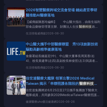
智慧醫療產業跨域鏈結交流會」6月30日登場。活動聚
焦高齡精準健康與醫療數位賦能，呼應衛福部「健康臺
2026智慧醫療跨域交流會登場 鏈結產官學研
灣」政策，吸引產官學研醫界超過150位代表齊聚。透
醫推動AI醫療落地
過
【威傳媒陳惠玲編輯】 中山醫大指出，由衛生福利
部食品藥物管理署主辦、財團法人生技
醫療科技
政策
研究中心承辦、中山醫學大學與中興大學協辦的
生活情報
威傳媒
2026-06-30
「2026智慧醫療產業跨域鏈結交流會」今（30）日登
場。活動聚焦高齡精準健康與醫療數位賦能，呼應衛福
中山醫大攜手中部醫療聯盟 秀13項創新技術
部「健康臺灣」政策，吸引產官學研醫界超過百位代表
驅動高齡精準健康落地
齊聚。透
食藥署組長錢嘉宏(中)、中山醫大董事長周英香(右
4)、校長黃建寧(左四)及副校長林俊哲(左3)與講者合
影，共同見證智慧醫療跨域合作成果。（圖/記者廖妙
生活情報
觀傳媒
2026-06-30
茜翻攝）（觀傳媒中彰投新聞）【記者廖妙茜/台中報
導】衛生福利部食品藥物管理署主辦、財團法人生技
佳世達醫療大艦隊 領軍出擊2026 Medical
醫療科技
政策研究中
Taiwan 揭示「串聯照護各階段的
醫療科技
平
台」提供更高效的智慧醫療解決方案
佳世達集團將於6月25日至27日攜手集團旗下醫療大
艦隊成員，共同參與2026MedicalTaiwan醫療照護展
（展位：D0328）。今年集團以「串聯照護各階段的
健康醫療
uho優活健康網
2026-06-26
醫療科技
平台」為核心，更以「AI賦能的預防醫