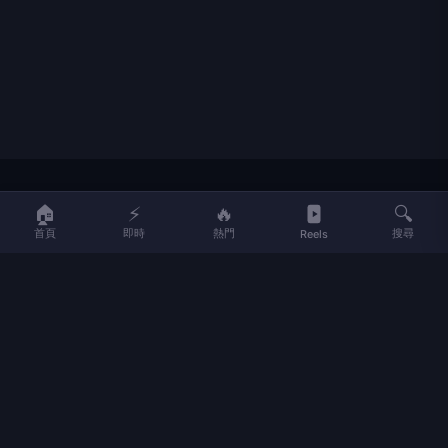
LIFE
生活網
🏠
⚡
🔥
🔍
首頁
即時
熱門
搜尋
Reels
LIFE 生活網是台灣領先的生活資訊平台，提供即時新聞、生活、健康、
財經、娛樂等多元內容。
f
L
▶
📷
新聞分類
新聞
更多內容