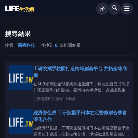
LIFE
🔍
☰
☀️
生活網
搜尋結果
搜尋「
醫療科技
」 共找到
8
筆相關結果
工研院攜手桃園打造跨域創新平台 共拓全球商
機
在AI浪潮帶動全球產業加速重組下，科技創新已成為提
升國家競爭力的關鍵。臺灣擁有半導體、資通訊及生技
醫療等堅實產業基礎，未來更需透過跨域整合、國際合
生活情報
民生頭條
1小時前
作及創新創業，持續培育具全球競爭力的新興產業。圖
為經濟部產業技術司簡任技正戴建丞開幕式致詞。產業
經濟部促成 工研院攜手日本在宅醫療聯合學會
中心/綜合報導
深化合作
由經濟部見證，工研院生醫所與日本在宅醫療聯合學會
簽署合作協議，推動技術交流、場域驗證及產業鏈結，