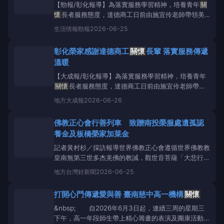
【勁報/彰化報導】為落實服務學習精神，培養青年
關
懷
長者服務態度，達德商工日前由施宜伶老師帶領美
一信班31位學生及2位攝影學生，共計33位師生，前
生活情報
勁報
2026-06-25
往彰化榮家辦理「三好校園─社區長者
關懷
服務」活
動，透過實際陪伴與互動，讓學生將課堂所學化為服務
彰化榮家感謝達德商工
關懷
長輩 落實服務傳遞
行動，也為榮家長輩帶來充滿青春活力溫馨時光。 活
溫暖
動中，學生運用
【大成報/彰化報導】為落實服務學習精神，培養青年
關懷
長者服務態度，達德商工日前由施宜伶老師帶領
美一信班31位學生及2位攝影學生，共計33位師生，
地方
大成報
2026-06-26
前往彰化榮家辦理「三好校園─社區長者
關懷
服務」活
動，透過實際陪伴與互動，讓學生將課堂所學化為服務
佛教正心會行善列車 致贈南投榮服處遺孤認
行動，也為榮家長輩帶來充滿青春活力溫馨時光。 活
養金及板橋榮家加菜金
動中，學生運
記者黃村杉／採訪報導世界佛教正心會遵循世界佛教教
皇南無第三世多杰羌佛的教誡，觀世音菩薩「大悲行願
無處不現」之慈悲精神，依於該會指導金剛上師，修大
地方
台灣好新聞
2026-06-25
悲忍辱的恆性嘉措仁波且的指導將十善、四無量心、六
度萬行落實在日常生活中，募集十方愛心共同
關懷
社
打開心門傳遞愛與善 臺南慈中高一機構
關懷
會弱勢者，於端午佳節攜手新北市新聞記者職業工會，
將行善列
&nbsp; 自2026年6月3日起，連續三周的星期三
下午，高一年段師生帶上精心籌畫的表演及團康活動，