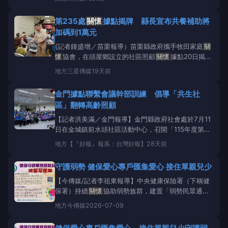
雙老家庭面臨「備餐不便」、「營養不均」及「日常缺
乏
關懷
照護」等痛點。為了打破傳統銀髮送餐「菜色
第235處
關懷
據點揭牌 縣長宣布共餐補助將
單一、缺乏
關懷
追蹤」的瓶頸，知名膳食品牌「想饗
加碼到1萬元
宅配晚餐
(記者鍾盛增／苗栗報導）苗栗縣政府攜手牧田家庭
關
懷
協會，在頭屋鄉設立的社區照顧
關懷
據點20日揭牌
運作，這是鄉內第6個、全縣第235處的據點；縣長鍾
地方
三星傳媒
19天前
東錦在主持揭牌儀式推進據點總數的同時，也宣布年底
前可望將共餐補助直接調高到每個月1萬元，另促鄉鎮
金門據點聯繫會議幹部訓練 倡導「共生社
市公所視財力編列預算配合加碼，跟上物價上漲的腳
區」翻轉高齡照顧
步，提供老人
【記者洪美滿／金門報導】金門縣政府社會處於7月11
日在金城鎮前水頭社區活動中心，召開「115年度第二
季社區照顧
關懷
據點及巷弄長照站聯繫會議暨幹部教
地方
【『好報』報系：台灣好報】
28天前
育訓練」。本次會議由社會處處長王茲繐主持，全縣各
鄉鎮公所業務承辦人、據點幹部、及志工夥伴皆展現高
守護弱勢 健保愛心專戶匯集愛心 接住單親兒少
度熱情齊聚一堂。國立臺北大學高齡
【今傳媒/記者李祖東報導】中央健康保險署（下稱健
保署）持續
關懷
協助弱勢族群，建置「弱勢民眾通報
平台」更即時掌握需要介入協助的弱勢家庭。健保署高
地方
今傳媒
2026-07-09
屏業務組每年主動與轄區高雄、屏東、澎湖三縣市政府
共同合作，透過「健保愛心專戶」協助在社會局及衛生