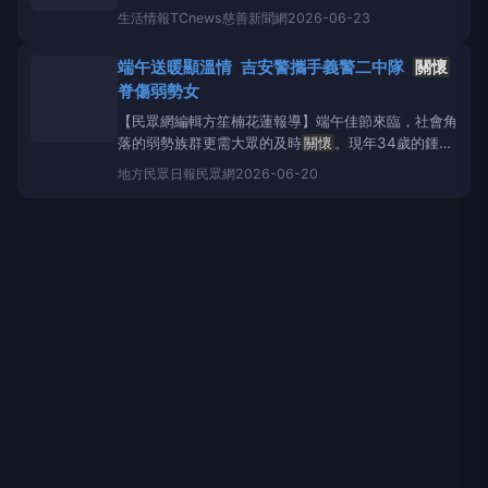
分梯前往樂憨之家、朝興啟能中心及鴻佳啟能庇護中
生活情報
TCnews慈善新聞網
2026-06-23
心，準備與院生們共度歡樂的午後時光。 3C世代
下，人與人之間頻繁於網路上互動，少了與人面對面建
端午送暖顯溫情 吉安警攜手義警二中隊
關懷
立連結的機會，學生們走出校園來到陌生的環境，遇見
脊傷弱勢女
【民眾網編輯方笙楠花蓮報導】端午佳節來臨，社會角
落的弱勢族群更需大眾的及時
關懷
。現年34歲的鍾姓
女子，數年前於北部不幸遭遇重大交通事故，導致脊髓
地方
民眾日報民眾網
2026-06-20
嚴重損傷、長年臥病在床，領有重度身心障礙證明。無
子女照顧的她，於去年底自桃園搬遷至花蓮市租屋隱
居。因不良於行，鍾女每日三餐皆仰賴居家照顧服務