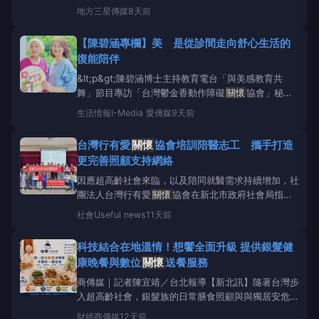
合協會、屏東縣三媽功德會及屏東市天朝宮等多家單
地方
三星傳媒
8天前
位，於日前下午前往福慧基金會附設大同之家，舉辦
「創造持恆的影響」二手衣及物資捐贈活動。此次活動
【陳碧涵專欄】美 是從診間走向舒心生活的
共計捐贈大批衣物與日常用品，嘉惠30名低收入與中
復能陪伴
低收入之精神障礙
&lt;p&gt;陳碧涵博士主持教育電台「與美感教育共
舞」節目專訪「台灣鬱金香動作障礙
關懷
協會」秘書
長廖欣瑤。&lt;/p&gt;&lt;p&gt;生命韌性，常展現在人
生活情報
I-Media 愛傳媒
9天前
面對疾病時的堅強意志裡，也會在人與人的相互理解、
陪伴、鼓勵與支持中，慢慢長出來。對台灣鬱金香動作
台灣行有愛
關懷
協會培訓陪醫志工 攜手打造
障礙
關懷
協會而言，美，就是陪伴前
更完善照顧支持網絡
因應超高齡社會來臨，以及陪同就醫需求持續增加，社
團法人台灣行有愛
關懷
協會在新北市政府社會局指導
下，於7月28日在中和市民活動中心舉辦「115年度新
社會
Useful news
11天前
北市綜合類志工特殊訓練」，透過系統化課程培養志工
服務知能，鼓勵民眾投入公共參與，共同補強社區照顧
科技結合在地溫情！想饗全面升級 提供銀髮健
支持網絡。台灣行有愛
關懷
協會理事長林垂穎表示，
康晚餐與數位
關懷
送餐服務
協會長期投
商傳媒｜記者陳宜靖／台北報導【新北訊】隨著台灣步
入超高齡社會，銀髮族的日常膳食照顧與與獨居安危，
成為基層地方治理最關鍵的挑戰之一。許多獨居長者或
財經
商傳媒
12天前