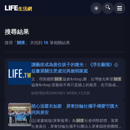
LIFE
🔍
☰
☀️
生活網
搜尋結果
搜尋「
關懷
」 共找到
16
筆相關結果
讓藝術成為接住孩子的微光：《浮生藝憶》公
益畫展關注受虐兒與脆弱家庭
文．理善國際
關懷
協會&nbsp;圖．台灣微光希望
關懷
協會&nbsp;當藝術不再只是牆上的風景，也可能成為
接住受傷生命的一雙手。台灣微光希望
關懷
協會於8月
財經
理財周刊MONEY WEEKLY
2天前
1日在國立中正紀念堂舉辦《浮生藝憶》林秀霞油畫公
益畫展暨「微光傳愛論壇」，透過132幅記錄生命歷程
慈心送暖衣如新 屏東扶輪社攜手傳愛守護大
的油畫作品，結合舞蹈、藝術療癒與跨領域論壇，
同與屏安
(記者廖銘瑞/屏東報導）為
關懷
社會弱勢群體，落實
社會責任，屏東扶輪社攜手社團法人屏東縣慈善團體聯