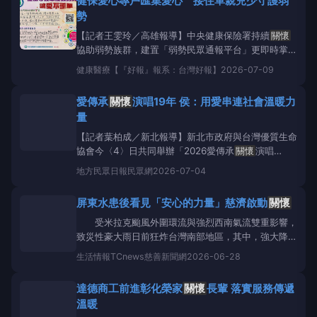
健保愛心專戶匯集愛心 接住單親兒少守護弱
局立案的特殊境遇、急難紓困、長照失能、身心障礙及
勢
單親扶養未成
【記者王雯玲／高雄報導】中央健康保險署持續
關懷
協助弱勢族群，建置「弱勢民眾通報平台」更即時掌握
需要介入協助的弱勢家庭。健保署高屏業務組每年主動
健康醫療
【『好報』報系：台灣好報】
2026-07-09
與轄區高雄、屏東、澎湖三縣市政府共同合作，透過
「健保愛心專戶」協助在社會局及衛生局立案的特殊境
愛傳承
關懷
演唱19年 侯：用愛串連社會溫暖力
遇、急難紓困、長照失能、身心障礙及單親扶養未成年
量
【記者葉柏成／新北報導】新北市政府與台灣優質生命
協會今〈4〉日共同舉辦「2026愛傳承
關懷
演唱
會」，邀集多位藝人接力獻唱，陪伴獨居長者、弱勢家
地方
民眾日報民眾網
2026-07-04
庭、身心障礙者及社福團體度過充滿音樂與
關懷
的午
後。市長侯友宜到場頒贈感謝狀，感謝協會長年投入公
屏東水患後看見「安心的力量」慈濟啟動
關懷
益，他表示，台灣優質生命協會推動「愛傳承
關懷
演
受米拉克颱風外圍環流與強烈西南氣流雙重影響，
致災性豪大雨日前狂炸台灣南部地區，其中，強大降雨
量造成屏東縣多個低窪鄉鎮發生嚴重積淹水災情。隨著
生活情報
TCnews慈善新聞網
2026-06-28
洪水泥濘逐漸退去，居民全力投入家園重整之際，慈濟
基金會隨即全面啟動「屏東安心家訪」
關懷
行動，6月
達德商工前進彰化榮家
關懷
長輩 落實服務傳遞
28日上午走訪潮州、崁頂、新園、南州、長治等五大
溫暖
受災鄉鎮，