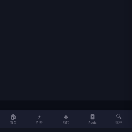
LIFE
生活網
🏠
⚡
🔥
🔍
首頁
即時
熱門
搜尋
Reels
LIFE 生活網是台灣領先的生活資訊平台，提供即時新聞、生活、健康、
財經、娛樂等多元內容。