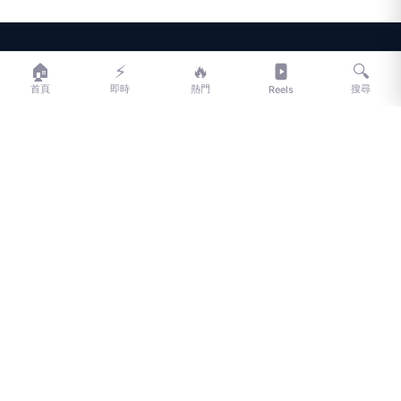
LIFE
生活網
🏠
⚡
🔥
🔍
首頁
即時
熱門
搜尋
Reels
LIFE 生活網是台灣領先的生活資訊平台，提供即時新聞、生活、健康、
財經、娛樂等多元內容。
f
L
▶
📷
新聞分類
新聞
更多內容
生活
地方新聞
健康
關於 LIFE
國際新聞
財經
合作夥伴
星座運勢
消費