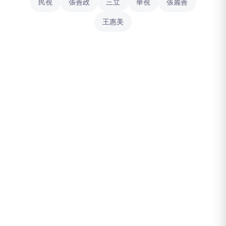
民視
張善政
三立
華視
張麗善
王惠美