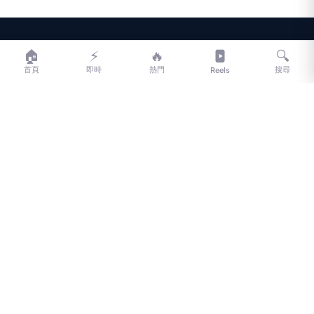
LIFE
生活網
🏠
⚡
🔥
🔍
首頁
即時
熱門
搜尋
Reels
LIFE 生活網是台灣領先的生活資訊平台，提供即時新聞、生活、健康、
財經、娛樂等多元內容。
f
L
▶
📷
新聞分類
新聞
更多內容
生活
地方新聞
健康
關於 LIFE
國際新聞
財經
合作夥伴
星座運勢
消費