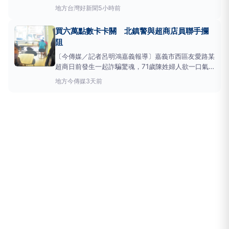
長者占整體詐騙受害者約7%，且有逐年增加趨勢。為
地方
台灣好新聞
5小時前
守護長者財產安全，新竹縣政府高齡長照處提醒民眾提
高警覺，掌握最新詐騙手法，並落實「一關、二問、三
買六萬點數卡卡關 北鎮警與超商店員聯手攔
查」防詐三步驟，共同守護家中長輩，避免落入詐騙陷
阻
阱。高齡長照
〔今傳媒／記者呂明鴻嘉義報導〕嘉義市西區友愛路某
超商日前發生一起詐騙驚魂，71歲陳姓婦人欲一口氣
購買10張金額高達6萬元的AppleStore點數卡，超店
地方
今傳媒
3天前
員察覺異狀後通報警方，嘉義市政府警察局第一分局北
鎮派出所巡邏警員蘇苡寧、黃宗彥獲報迅速趕抵現場，
經耐心詢問與剖析詐騙手法後，成功勸阻婦人掏錢購