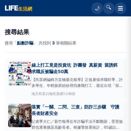
LIFE
🔍
☰
🌙
生活網
搜尋結果
搜尋「
點數詐騙
」 共找到
3
筆相關結果
線上打工竟是投資坑 詐團發 真薪資 當誘餌
求職反被騙走50萬
【民眾網編輯方笙楠臺北報導】正值暑假求職旺季，許
多學生、年輕族群紛紛尋找兼職打工，最近出現「假求
職真投資」手法，詐騙集團在打工APP投遞遠端登打
地方
民眾日報民眾網
1小時前
職缺，前期按時發放真實薪資博取信任，隨後便在工作
群組內拋出高投報率的「限定增資專案」，並利用群組
落實「一關、二問、三查」防詐三步驟 守護
內暗樁的「正向獲利反饋」進行心理洗腦，誘騙員
長者財產安全
記者季大仁／新竹報導近年詐騙手法不斷翻新，受害族
群也逐漸擴及高齡長者。根據警政署統計，65歲以上