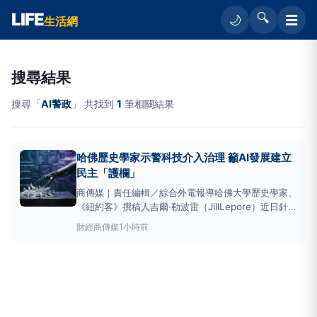
LIFE
🔍
☰
🌙
生活網
搜尋結果
搜尋「
AI警政
」 共找到
1
筆相關結果
哈佛歷史學家示警科技介入治理 籲AI發展建立
民主「護欄」
商傳媒｜責任編輯／綜合外電報導哈佛大學歷史學家、
《紐約客》撰稿人吉爾·勒波雷（JillLepore）近日針對
科技快速發展提出警示，認為部分矽谷科技人士可能將
財經
商傳媒
1小時前
原本帶有警世意味的科幻作品，轉化為對未來科技發展
的想像與參考。她擔憂，隨著人工智慧（AI）、演算法
及大型科技企業逐漸介入公共生活，私人