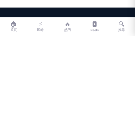
LIFE
生活網
🏠
⚡
🔥
🔍
首頁
即時
熱門
搜尋
Reels
LIFE 生活網是台灣領先的生活資訊平台，提供即時新聞、生活、健康、
財經、娛樂等多元內容。
f
L
▶
📷
新聞分類
新聞
更多內容
生活
地方新聞
健康
關於 LIFE
國際新聞
財經
合作夥伴
星座運勢
消費