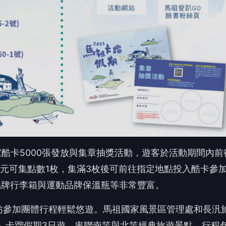
0元可集點數1枚，集滿3枚後可前往指定地點投入酷卡參
知名品牌行李箱與運動品牌保溫瓶等非常豐富。
妨參加團體行程輕鬆悠遊。馬祖國家風景區管理處和長汎
年」卡蹓假期3日遊，串聯南竿與北竿經典旅遊景點，行程
午茶、北海坑道夜探藍眼淚等好玩趣味景點。現在報名本
有限送完為止。出團均將依中央規範之防疫規定執行，以
更好玩!現在南竿、北竿、莒光3處遊客中心皆可辦理單
，年滿18歲以上，自認可騎乘者，未年滿18歲者須由父
，歡迎多加利用。9/18(六)~11/30(二)期間，與
獎品、獎牌與證書唷!詳情可見電子活動摺
眾前往馬祖旅遊消費，提升馬祖觀光旅遊人次，活絡經濟，