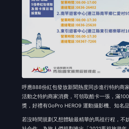
活動之特約商家消費，可領取酷卡一張，滿10
獎，好禮有GoPro HERO9 運動攝影機、
若沒時間規劃又想體驗最精華的馬祖行程，不
社合作，為旅人們規劃推出「2021馬祖旅遊
走訪媽祖巨神像與星光祈福坑道、芹壁聚落下
行程還送限定好禮運動品牌保溫瓶一只，數量
民眾安心旅遊。
參加行程來馬祖卡蹓時，別忘了以單車慢遊方式
借，每日上午9時至下午4時30分可借用、歸還
法定代理人或成年人共同填寫借用申請表，並陪同騎乘
車合影完成指定景點打卡任務,還可以獲得精美
頁:
https://is.gd/oS72Ga
期透過2021馬祖卡蹓假期活動推廣，鼓勵民