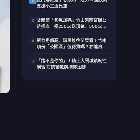
放的
造消