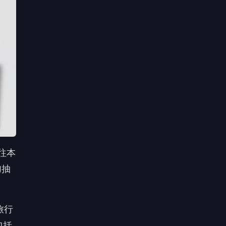
加抽
旅行
包括
套裝
確保
車租
母或
自行
力促