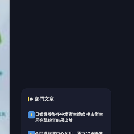
解析優缺點
「路不是你的」！騎士大鬧城鎮韌性
5
演習 前鎮警鐵腕攔停送辦
📰 同分類文章
助電動車與 AI 發展 成大洪飛
義教授團隊開發超高功率之鋁
包銅導線
帶小孩放電新去處 「高雄親
子遊樂園區」30多項設施暑假
全面免費玩