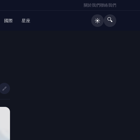
關於我們
聯絡我們
🔍
☀️
國際
星座
🔥 熱門文章
日媒爆養樂多中壢廠生蟑螂 桃市衛生
1
局突擊稽查結果出爐
🔗
金門港旅運中心啟用 通力27座設備
2
支援小三通旅運
父親節「爸氣加碼」竹山紫南宮辦公
3
益捐血 捐250cc送項鍊、500cc送
馬年套幣
新竹房價高、購屋族往苗栗看！竹南
4
頭份「公園區」值得買嗎？在地房仲