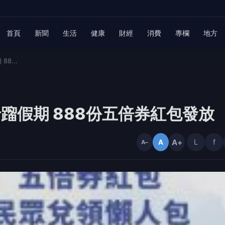
首頁
新聞
生活
健康
財經
消費
專欄
地方
8...
卡蹓假期 888份五倍券紅包發放
A+
L
f
A
A−