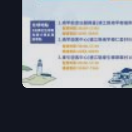
（記者 陳家珍/台北報導）五倍振興券現在已
新聞話題熱度，推出2021馬祖卡蹓假期產業
費帶動經濟活絡，恢復觀光產業榮景。