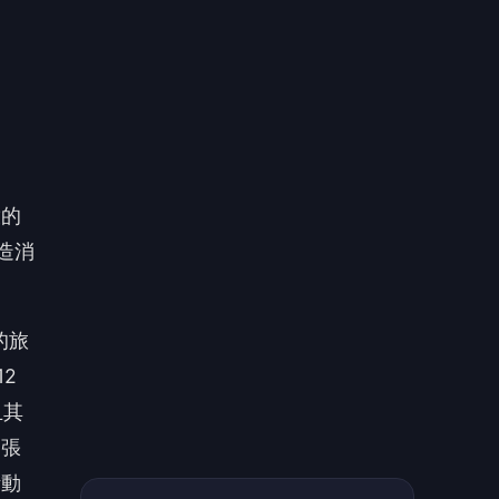
的旅
2
且其
3張
活動
可