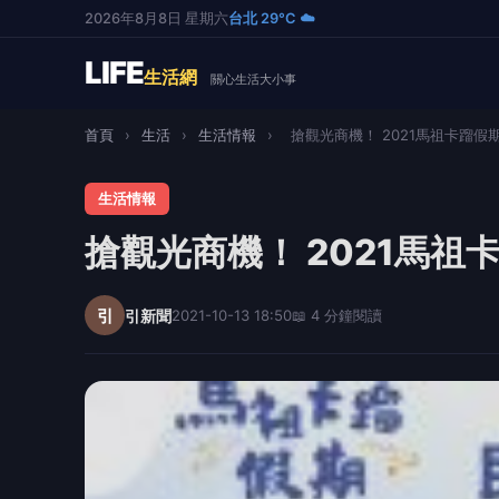
2026年8月8日 星期六
台北 29°C ☁️
LIFE
生活網
關心生活大小事
首頁
›
生活
›
生活情報
›
搶觀光商機！ 2021馬祖卡蹓假期 8
生活情報
搶觀光商機！ 2021馬祖
引
引新聞
2021-10-13 18:50
📖 4 分鐘閱讀