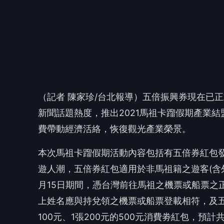
本次馬祖卡蹓假期活動內容包括有五倍券紅包
遊人潮，五倍券紅包適用於非馬祖籍之遊客(含外
月15日期間，憑台灣前往馬祖之機票或船票之
上姓名應與持兌領之機票或船票登載相符，及
100元、1張200元的500元消費劵紅包，預
官網(
https://reurl.cc/V58KE6
)下載兌領清冊
前往本活動特約商家折抵使用，詳情請上活動
🤔
👍
讚
還