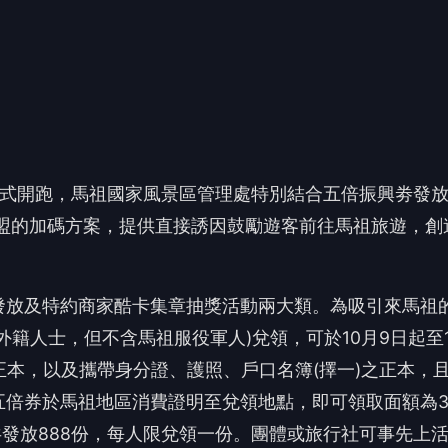
發放及特約商家酷卡集章抽獎活動兩大類。為吸引來馬祖
籍人士，但不含馬祖服役軍人)兌領，可於10月9日起至1
正本，以及攜帶身分證、護照、戶口名簿(擇一)之正本，
五倍券於馬祖地區消費證明至兌領地點，即可領取面額為
計共發放888份，每人限兌領一份。團體或旅行社可事先上
，電腦繕打列印後前往兌領，以加快作業速度。遊客領券後
網站查詢。
 讀到一半，先表個態？
❤️
😮
愛
哇
沒有人反應，當第一個!