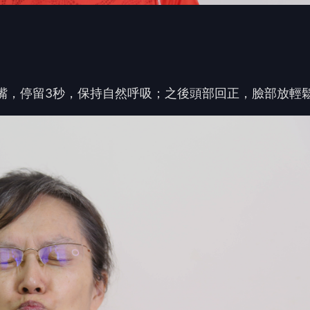
嘴，停留
3
秒，保持自然呼吸；之後頭部回正，臉部放輕