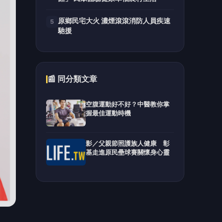
原鄉民宅大火 濃煙滾滾消防人員疾速
5
馳援
📰 同分類文章
空腹運動好不好？中醫教你掌
握最佳運動時機
影／父親節照護族人健康 彰
基走進原民壘球賽關懷身心靈