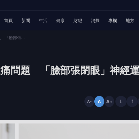
首頁
新聞
生活
健康
財經
消費
專欄
地方
「臉部張...
臉痛問題 「臉部張閉眼」神經
A+
L
f
A
A−