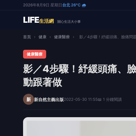
2026年8月9日 星期日
台北 26°C 🌧️
LIFE
生活網
關心生活大小事
首頁
›
健康
›
健康醫療
›
影／4步驟！紓緩頭痛、臉痛問題 
健康醫療
影／4步驟！紓緩頭痛、
動跟著做
新
新自然主義出版
2022-05-30 11:55
📖 1 分鐘閱讀