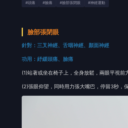
#頭痛
#臉痛
#臉部張閉眼
#神經運動
臉部張閉眼
針對：
三叉神經、舌咽神經、顏面神經
功用：紓緩頭痛、臉痛
(1)
站著或坐在椅子上，全身放鬆，兩眼平視前
(2)
張眼仰望，同時用力張大嘴巴，停留
3
秒，