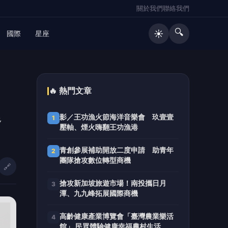
關於我們
聯絡我們
🔍
☀️
國際
星座
🔥 熱門文章
運
影／王功漁火節海洋音樂會 玖壹壹
1
壓軸、煙火嗨翻王功漁港
青創參展補助開放二度申請 助青年
2
團隊搶攻數位轉型商機
🔗
搶攻新加坡旅遊市場！南投攜日月
3
潭、九九峰拓展國際商機
高齡健康產業博覽會「臺灣農業樂活
4
館」 民眾體驗健康幸福農村生活