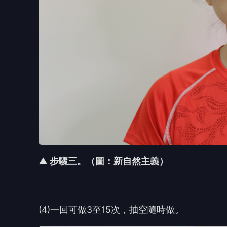
▲ 步驟三。（圖：新自然主義）
(4)
一回可做
3
至
15
次，抽空隨時做。