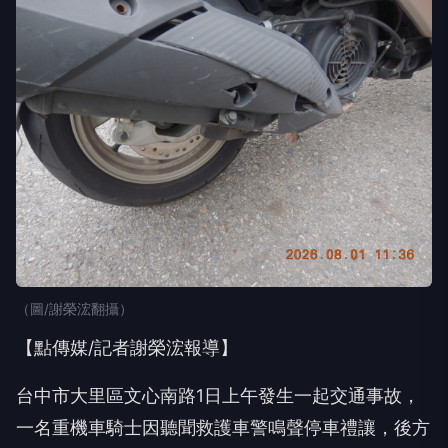
（圖/謝榮浤翻攝）
【點傳媒/記者謝榮浤報導】