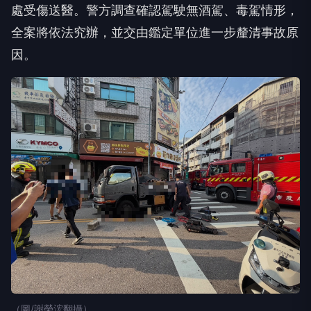
處受傷送醫。警方調查確認駕駛無酒駕、毒駕情形，
全案將依法究辦，並交由鑑定單位進一步釐清事故原
因。
（圖/謝榮浤翻攝）