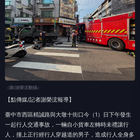
（圖/謝榮浤翻攝）
【點傳媒/記者謝榮浤報導】
臺中市西區精誠路與大墩十街口今（1）日下午發生
一起行人交通事故，一輛自小貨車左轉時未禮讓行
人，撞上正行經行人穿越道的男子，造成行人全身多