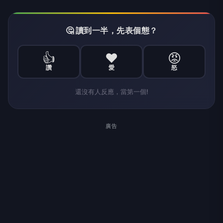
🤔 讀到一半，先表個態？
👍
❤️
😡
讚
愛
怒
還沒有人反應，當第一個!
廣告