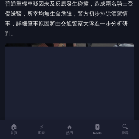
台中市大里區文心南路1日上午發生一起交通事故，
一名重機車騎士因聽聞救護車警鳴聲停車禮讓，後方
普通重機車疑因未及反應發生碰撞，造成兩名騎士受
傷送醫，所幸均無生命危險，警方初步排除酒駕情
事，詳細肇事原因將由交通警察大隊進一步分析研
判。
🏠
⚡
🔥
🔍
首頁
即時
熱門
搜尋
Reels