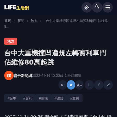
LIFE
🔍
☰
☀️
生活網
首頁
›
新聞
›
地方
›
台中大重機撞凹違規左轉賓利車門 估維修
8...
地方
台中大重機撞凹違規左轉賓利車門
估維修80萬起跳
聯
聯合新聞網
2022-11-14 10:03
📖 2 分鐘閱讀
A+
L
f
🔗
A
A−
#台中
#賓利
#重機
#違規
#左轉
2022-11-14 09:36
聯合報／ 記者陳宏睿／台中即時