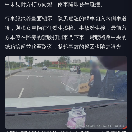
中未見對方打方向燈，兩車隨即發生碰撞。
行車紀錄器畫面顯示，陳男駕駛的轎車切入內側車道
後，與張女車輛右側發生擦撞。事故發生後，最前方
原本停在路旁的駕駛打開車門下車，彎腰將路中央的
紙箱撿起並移至路旁，整起事故的起因也隨之曝光。