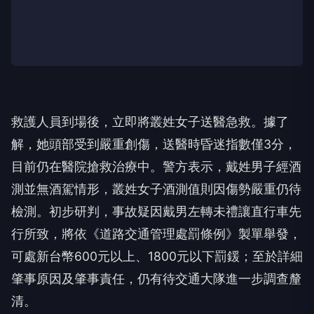
救護人員到場後，立即將叢姓女子送醫急救。據了
解，她頭部受到嚴重創傷，送醫時昏迷指數僅3分，
目前仍在醫院搶救治療中。警方表示，戴姓男子經酒
測並無酒駕情形，叢姓女子酒測值則因傷勢嚴重仍待
檢測。初步研判，事故疑因戴男左轉未禮讓直行車先
行所致，將依《道路交通管理處罰條例》製單舉發，
可處新台幣600元以上、1800元以下罰鍰；至於詳細