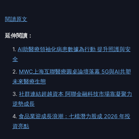
肇事原因及肇事責任，仍有待交通大隊進一步調查釐
清。
閱讀原文
延伸閱讀：
1.
AI助醫療領袖化病患數據為行動 提升照護與安
全
2.
MWC上海互聯醫療圓桌論壇落幕 5G與AI共塑
未來醫療生態
3.
社群連結超越資本 阿聯金融科技市場靠凝聚力
逆勢成長