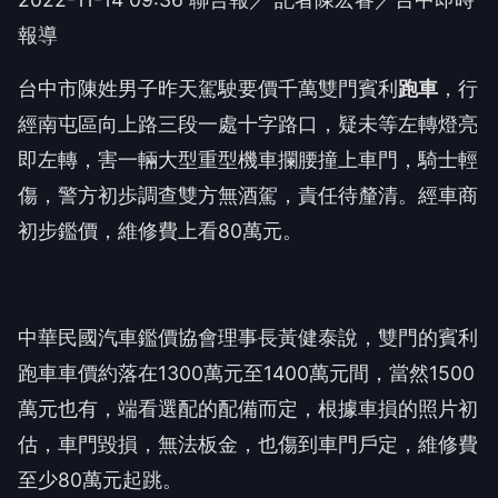
報導
台中市陳姓男子昨天駕駛要價千萬雙門賓利
跑車
，行
經南屯區向上路三段一處十字路口，疑未等左轉燈亮
即左轉，害一輛大型重型機車攔腰撞上車門，騎士輕
傷，警方初歩調查雙方無酒駕，責任待釐清。經車商
初步鑑價，維修費上看80萬元。
中華民國汽車鑑價協會理事長黃健泰說，雙門的賓利
跑車車價約落在1300萬元至1400萬元間，當然1500
萬元也有，端看選配的配備而定，根據車損的照片初
估，車門毀損，無法板金，也傷到車門戶定，維修費
至少80萬元起跳。