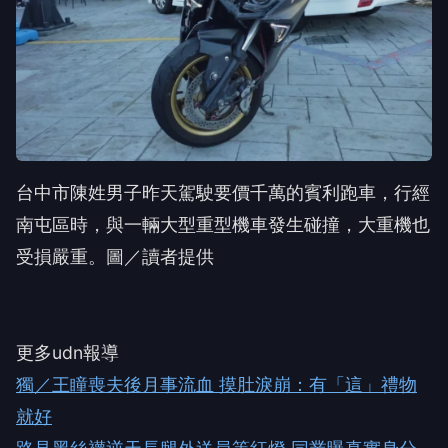
台中市陳姓男子昨天駕駛要價千萬的賓利跑車，行經
南屯區時，與一輛大型重型機車發生碰撞，大重機也
受損嚴重。圖／讀者提供
更多udn報導
獨／王瞳喪夫後月事流血 摸肚淚崩：有「這」禮物
就好