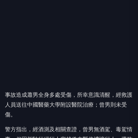
事故造成蕭男全身多處受傷，所幸意識清醒，經救護
人員送往中國醫藥大學附設醫院治療；曾男則未受
傷。
警方指出，經酒測及相關查證，曾男無酒駕、毒駕情