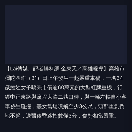
【Lai傳媒、記者爆料網 金東天／高雄報導】高雄市
彌陀區昨（31）日上午發生一起嚴重車禍，一名34
歲叢姓女子騎乘市價逾60萬元的大型紅牌重機，行
經中正東路與鹽埕大路二巷口時，與一輛左轉自小客
車發生碰撞，叢女當場噴飛至少3公尺，頭部重創倒
地不起，送醫後昏迷指數僅3分，傷勢相當嚴重。