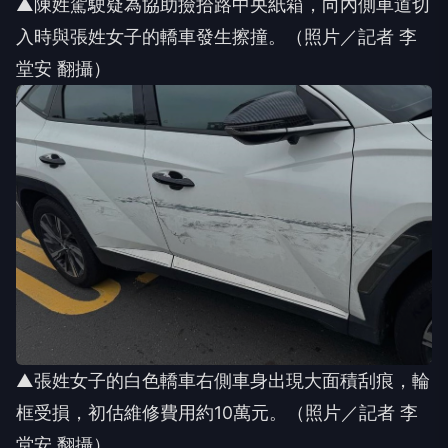
▲陳姓駕駛疑為協助撿拾路中央紙箱，向內側車道切
入時與張姓女子的轎車發生擦撞。（照片／記者 李
堂安 翻攝）
▲張姓女子的白色轎車右側車身出現大面積刮痕，輪
框受損，初估維修費用約10萬元。（照片／記者 李
堂安 翻攝）