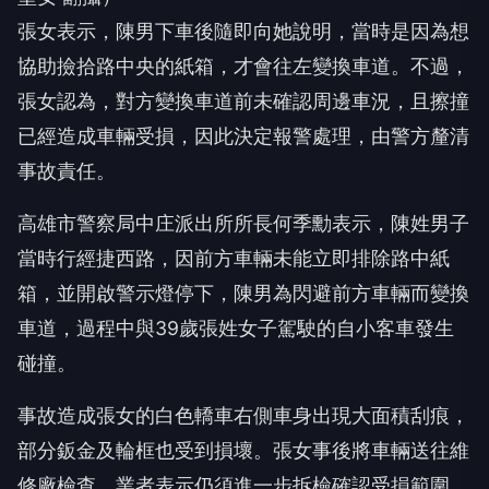
張女表示，陳男下車後隨即向她說明，當時是因為想
協助撿拾路中央的紙箱，才會往左變換車道。不過，
張女認為，對方變換車道前未確認周邊車況，且擦撞
已經造成車輛受損，因此決定報警處理，由警方釐清
事故責任。
高雄市警察局中庄派出所所長何季勳表示，陳姓男子
當時行經捷西路，因前方車輛未能立即排除路中紙
箱，並開啟警示燈停下，陳男為閃避前方車輛而變換
車道，過程中與39歲張姓女子駕駛的自小客車發生
碰撞。
事故造成張女的白色轎車右側車身出現大面積刮痕，
部分鈑金及輪框也受到損壞。張女事後將車輛送往維
修廠檢查，業者表示仍須進一步拆檢確認受損範圍，