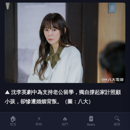
▲ 沈李英劇中為支持老公留學，獨自撐起家計照顧
小孩，卻慘遭婚姻背叛。
（圖：八大）
🏠
⚡
🔥
🔍
首頁
即時
熱門
搜尋
Reels
執導《親切的善珠》的金興東導演表示，
這部作品雖