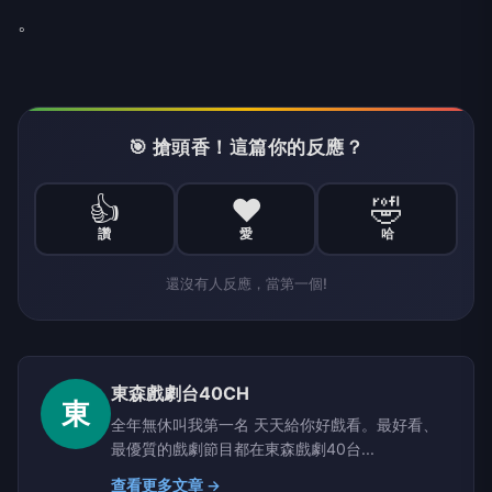
。
🎯 搶頭香！這篇你的反應？
👍
❤️
🤣
讚
愛
哈
還沒有人反應，當第一個!
東森戲劇台40CH
東
全年無休叫我第一名 天天給你好戲看。最好看、
最優質的戲劇節目都在東森戲劇40台...
查看更多文章 →