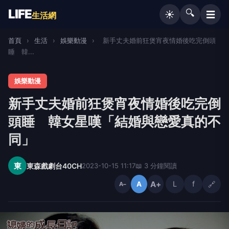
LIFE
🔍
☰
☀️
生活網
首頁
›
生活
›
娛樂動漫
›
新手丈夫婚前狂煲宵夜情婚後吃完倒頭
睡 韓...
娛樂動漫
新手丈夫婚前狂煲宵夜情婚後吃完倒
頭睡 韓女星嘆「結婚與戀愛真的不
同」
東
東森戲劇台40CH
2023-10-15 11:17
📖 3 分鐘閱讀
A+
L
f
🔗
A
A−