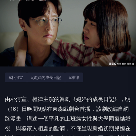
#朴河宣
#媳婦的成長日記
#權律
由朴河宣、權律主演的韓劇《媳婦的成長日記》，明
（16）
日晚間9點在東森戲劇台首播，該劇改編自網
路漫畫，
講述一個平凡的上班族女性與大學同窗結婚
後，
與婆家人相處的點滴，
不僅呈現新婚初期兒媳在