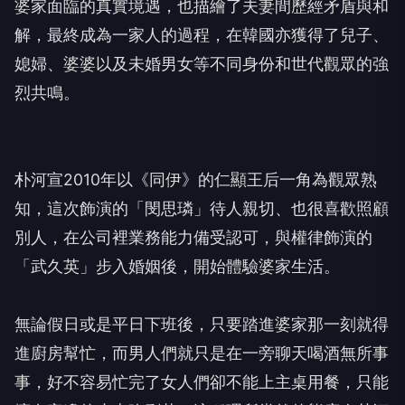
婆家面臨的真實境遇，
也描繪了夫妻間歷經矛盾與和
解，最終成為一家人的過程，
在韓國亦獲得了兒子、
媳婦、
婆婆以及未婚男女等不同身份和世代觀眾的強
烈共鳴。
朴河宣2010年以《同伊》的仁顯王后一角為觀眾熟
知，
這次飾演的「閔思璘」待人親切、也很喜歡照顧
別人，
在公司裡業務能力備受認可，與權律飾演的
「武久英」步入婚姻後，
開始體驗婆家生活。
無論假日或是平日下班後，
只要踏進婆家那一刻就得
進廚房幫忙，
而男人們就只是在一旁聊天喝酒無所事
事，
好不容易忙完了女人們卻不能上主桌用餐，
只能