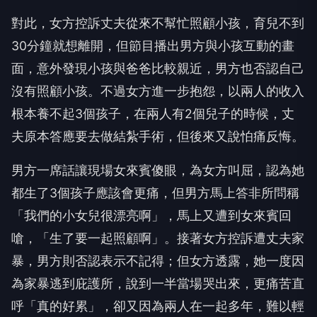
對此，女方控訴丈夫從來不幫忙照顧小孩，育兒不到
30分鐘就想離開，但節目播出男方與小孩互動的畫
面，意外發現小孩與爸爸比較親近，男方也否認自己
沒有照顧小孩。不過女方進一步抱怨，以兩人的收入
根本養不起3個孩子，在兩人有2個兒子的時候，丈
夫原本答應要去做結紮手術，但後來又說怕痛反悔。
男方一席話讓現場女來賓傻眼，為女方叫屈，認為她
都生了3個孩子應該會更痛，但男方馬上答非所問稱
「我們的小女兒很漂亮啊」，馬上又遭到女來賓回
嗆，「生了要一起照顧啊」。接著女方控訴遭丈夫家
暴，男方則否認表示不記得；但女方透露，她一度因
為家暴逃到庇護所，說到一半當場哭出來，更痛苦直
呼「真的好累」，卻又因為兩人在一起多年，難以輕