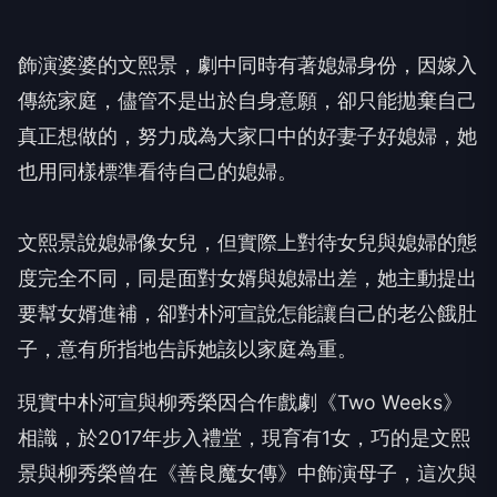
飾演婆婆的文熙景，劇中同時有著媳婦身份，因嫁入
傳統家庭，
儘管不是出於自身意願，卻只能拋棄自己
真正想做的，
努力成為大家口中的好妻子好媳婦，
她
也用同樣標準看待自己的媳婦。
文熙景說媳婦像女兒，
但實際上對待女兒與媳婦的態
度完全不同，
同是面對女婿與媳婦出差，她主動提出
要幫女婿進補，
卻對朴河宣說怎能讓自己的老公餓肚
子，
意有所指地告訴她該以家庭為重。
現實中朴河宣與柳秀榮因合作戲劇《Two Weeks》
相識，於2017年步入禮堂，現育有1女，
巧的是文熙
景與柳秀榮曾在《善良魔女傳》中飾演母子，
這次與