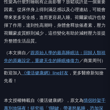
性愛為什麼對睡眠有正面影響？放鬆或許是一個重要
因素。從床伴身上得到滿足感以及心理連結，可能會
帶來更多安全感，進而更容易入睡。荷爾蒙或許也發
揮了作用，達到性高潮時，身體會釋放催產素，壓力
荷爾蒙皮質醇則減少，這些變化有助於減輕壓力並提
升整體生活品質。
（本文摘自／
跟原始人學的最高睡眠法：回歸人類祖
先的原廠設定，重建天生的睡眠修復力
／商業周刊）
歡迎加入
《優活健康網》line好友
，更多醫療新知搶
先看！
本文授權轉載自《優活健康網》，原文為
情侶吵架千
萬別放隔夜！研究揭「1關鍵」帶著怒氣睡，恐加深