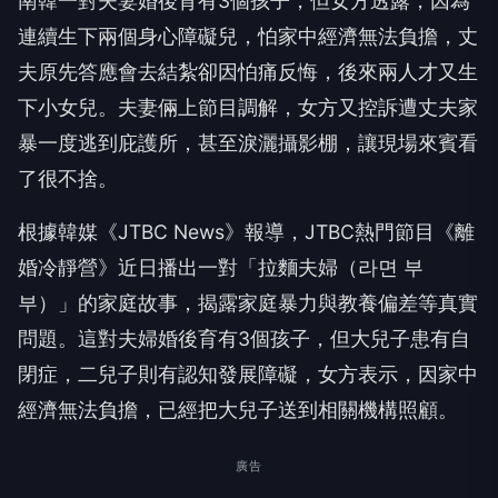
南韓一對夫妻婚後育有3個孩子，但女方透露，因為
連續生下兩個身心障礙兒，怕家中經濟無法負擔，丈
夫原先答應會去結紮卻因怕痛反悔，後來兩人才又生
下小女兒。夫妻倆上節目調解，女方又控訴遭丈夫家
暴一度逃到庇護所，甚至淚灑攝影棚，讓現場來賓看
了很不捨。
根據韓媒《JTBC News》報導，JTBC熱門節目《離
婚冷靜營》近日播出一對「拉麵夫婦（라면 부
부）」的家庭故事，揭露家庭暴力與教養偏差等真實
問題。這對夫婦婚後育有3個孩子，但大兒子患有自
閉症，二兒子則有認知發展障礙，女方表示，因家中
經濟無法負擔，已經把大兒子送到相關機構照顧。
廣告