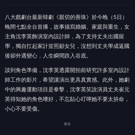
八大戲劇台最新韓劇《親切的善珠》於今晚（
5
日）
晚間七點全台首播，故事描寫婚姻、家庭與重生，
女
主角沈李英飾演室內設計師，為了支持丈夫出國留
學，
獨自扛起家計並照顧女兒，沒想到丈夫學成返國
後卻外遇變心，
人生瞬間跌入谷底。
談到角色準備，
沈李英透露開拍前研究許多室內設計
師工作的影片，
希望讓演出更具真實感。此外，她劇
中的興趣運動項目是拳擊，
沈李英笑說演員丈夫崔元
英得知她的角色嗜好，
不忘貼心叮嚀她不要太拚命，
小心不要受傷。
廣告