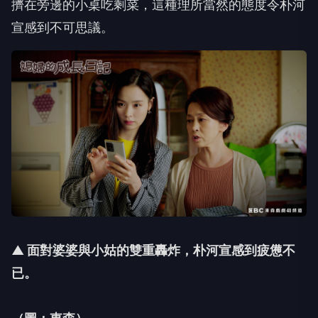
擠在旁邊的小桌吃剩菜，
這種理所當然的態度令朴河
宣感到不可思議。
▲ 面對婆婆與小姑的雙重轟炸，朴河宣感到疲憊不
已。