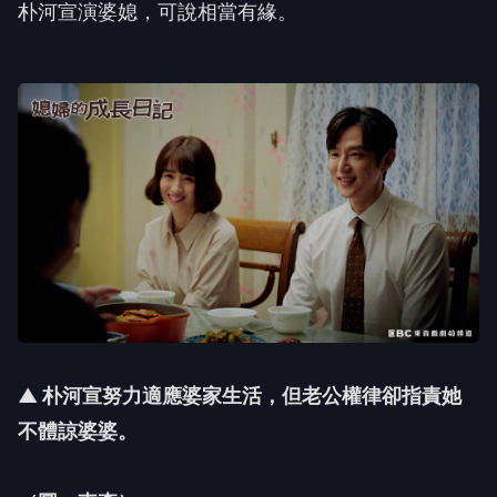
朴河宣演婆媳，可說相當有緣。
▲ 朴河宣努力適應婆家生活，但老公權律卻指責她
不體諒婆婆。