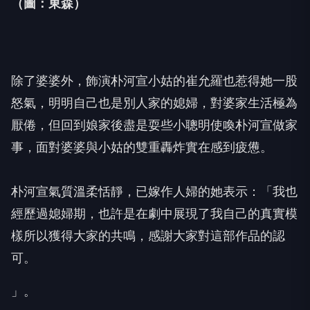
（圖：東森）
除了婆婆外，飾演朴河宣小姑的崔允羅也惹得她一股
怒氣，
明明自己也是別人家的媳婦，對婆家生活極為
厭倦，
但回到娘家後盡是耍些小聰明使喚朴河宣做家
事，
面對婆婆與小姑的雙重轟炸實在感到疲憊。
朴河宣氣質溫柔恬靜，
已嫁作人婦的她表示：「我也
經歷過媳婦期，
也許是在劇中展現了我自己的真實模
樣所以獲得大家的共鳴，
感謝大家對這部作品的認
可。
」。