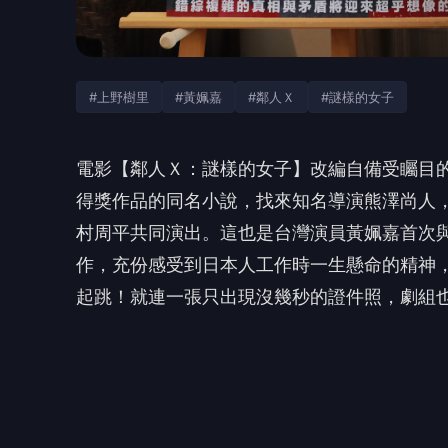
#上野樹里
#黃姵嘉
#鄰人Ｘ
#謎樣的女子
電影【鄰人Ｘ：謎樣的女子】改編自備受矚目的
得獎作品的同名小
說，找來知名導演熊澤尚人
村周平共同演出。
這也是台灣演員黃姵嘉首次
作，充份感受到日本人工作時一生懸命的精神
起跳！
就連一張只出現沒幾秒的證件照，
劇組