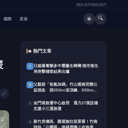
關於我們
聯絡我們
🔍
☀️
國際
星座
🔥 熱門文章
暖
日媒爆養樂多中壢廠生蟑螂 桃市衛生
1
局突擊稽查結果出爐
父親節「爸氣加碼」竹山紫南宮辦公
2
益捐血 捐250cc送項鍊、500cc送
🔗
馬年套幣
金門港旅運中心啟用 通力27座設備
3
支援小三通旅運
新竹房價高、購屋族往苗栗看！竹南
4
頭份「公園區」值得買嗎？在地房仲