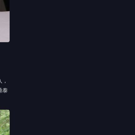
入，
鼎泰