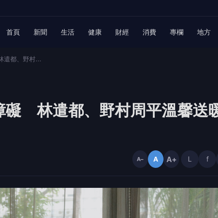
首頁
新聞
生活
健康
財經
消費
專欄
地方
遣都、野村...
障礙 林遣都、野村周平溫馨送
A+
L
f
A
A−