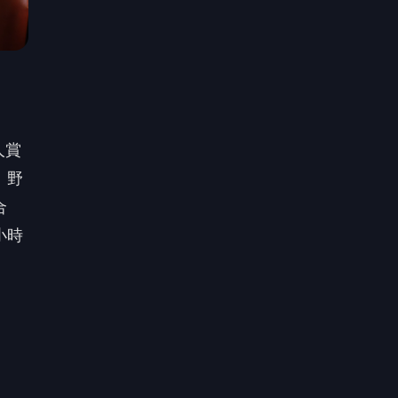
人賞
、野
合
小時