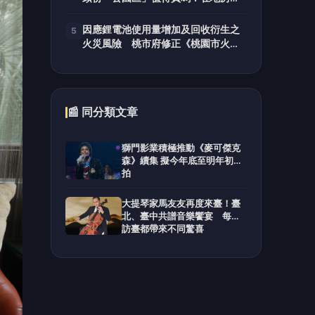
解析優缺點
因應鋰電池使用量增加及回收衍生之
5
火災風險 桃市府修正《桃園市火災
預防自治條例》
📰 同分類文章
獅門影業積極推動《麥可傑克
森》續集 擬今年底至明年初開
拍
大提琴家馬友友再度來臺！臺
北、臺中共譜音樂饗宴 每次
訪臺都帶來不同驚喜