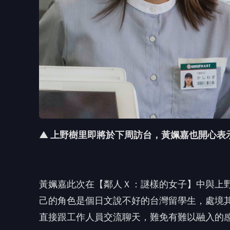
▲ 上野樹里即將於下周訪台，
黃姵嘉也開心表
黃姵嘉此次在【鄰人Ｘ：謎樣的女子】中與上
己的角色是個日
文說不好的台灣留學生，處境
直接跟工作人員交流聊天，
難免有難以融入的