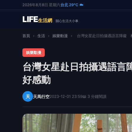
2026年8月8日 星期六
台北 29°C ☁️
LIFE
生活網
關心生活大小事
首頁
›
生活
›
娛樂動漫
›
台灣女星赴日拍攝遇語言障礙 林
娛樂動漫
台灣女星赴日拍攝遇語言
好感動
天
天馬行空
2023-12-01 23:59
📖 3 分鐘閱讀