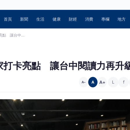
首頁
新聞
生活
健康
財經
消費
專欄
地方
點 讓台中...
家打卡亮點 讓台中閱讀力再升
A+
L
f
A
A−