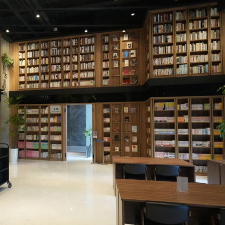
是募集而來。
據統計，台中的人均借閱冊數、民眾持證比例在六都中皆
風貌及全民閱讀力年度報告」，臺中再度榮獲「整體閱讀力
都之冠。而由網銀基金會成立的「拾本書堂」，可說讓台中
卡亮點，被譽為媲美韓國星空圖書館，又彷如哈利波特圖