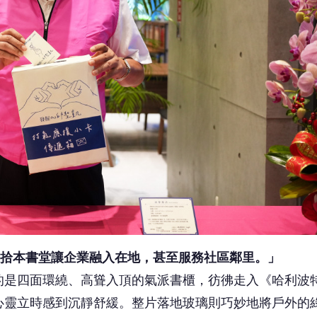
拾本書堂讓企業融入在地，甚至服務社區鄰里。」
的是四面環繞、高聳入頂的氣派書櫃，彷彿走入《哈利波
心靈立時感到沉靜舒緩。整片落地玻璃則巧妙地將戶外的
感到心曠神怡；一旁的餐飲區，不時飄出咖啡香，又引人
所規劃的動線，亦有別於一般規矩排列的公共圖書館，這
栽，更為偌大空間打造出許多有趣的角落，每個小角落都
網美，來此打卡拍照。