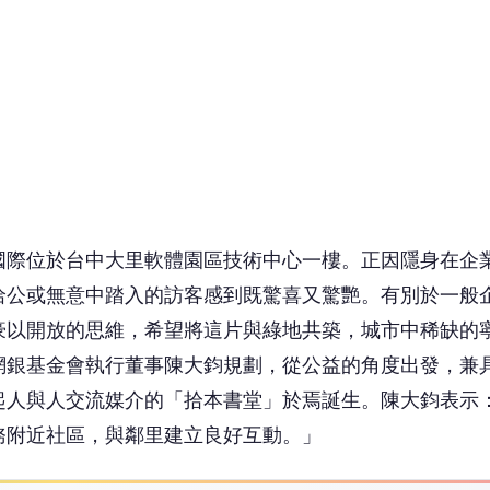
網銀基金會執行董事陳大鈞規劃，從公益的角度出發，兼
起人與人交流媒介的「拾本書堂」於焉誕生。陳大鈞表示
務附近社區，與鄰里建立良好互動。」
 讀到一半，先表個態？
❤️
😮
愛
哇
沒有人反應，當第一個!