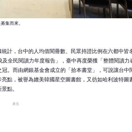
新景點。
廣告
國際位於台中大里軟體園區技術中心一樓。正因隱身在企
洽公或無意中踏入的訪客感到既驚喜又驚艷。有別於一般
豪以開放的思維，希望將這片與綠地共築，城市中稀缺的