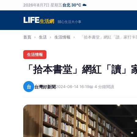
2026年8月7日 星期五
台北 30°C ☁️
LIFE
生活網
關心生活大小事
首頁
›
生活
›
生活情報
›
「拾本書堂」網紅「讀」家打卡亮
生活情報
「拾本書堂」網紅「讀」
台
台灣好新聞
2024-06-14 16:19
📖 4 分鐘閱讀