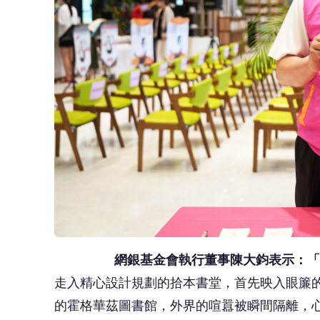
網銀基金會執行董事陳大鈞表示：「
走入精心設計規劃的拾本書堂，首先映入眼簾
的霍格華茲圖書館，外界的喧囂被瞬間隔離，
借景進圖書空間，挑高的設計明亮舒適，讓人
恍如置身文青咖啡館。利用書櫃、書梯與空廊
空間設計相對靈活有彈性。其中錯落的漂亮植
同的特色感受，也因此吸引不少打扮入時的IG