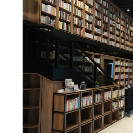
拾本書堂被譽為媲美韓國星空圖書館，四萬多本藏書全
暑假到了，圖書館無疑是親子同樂的好去處。
前茅。教育部今年3月公布「112年臺灣閱讀
績優城市」，平均每人每年借閱6.68冊成六
力再升級，不僅是許多網紅私藏的「讀」家打