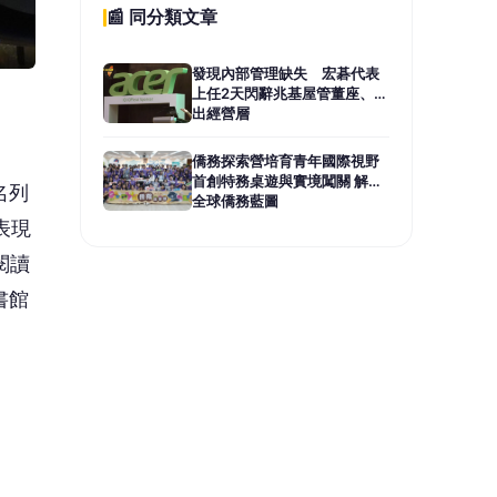
業大
企業
寧謐