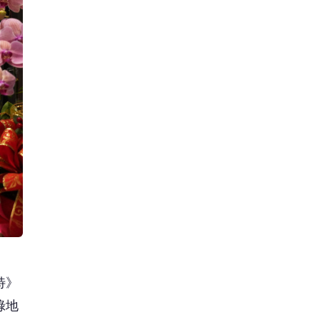
特》
綠地
錯覺
裡的
有不