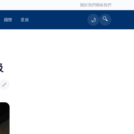
關於我們
聯絡我們
🔍
🌙
國際
星座
🔥 熱門文章
級
平鎮金陵路五、六段替代道路動土
1
張善政：完善台66聯外路網、紓解地
方壅塞
🔗
金門港旅運中心啟用 通力27座設備
2
支援小三通旅運
詐團收水手現身就栽了！前鎮警方埋
3
伏收網 查扣手機揪出幕後黑手
影／黑夜燒到天亮！台南「汽車零件
4
廠、食品廠」遭惡火吞噬 4年前才燒