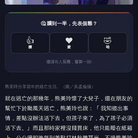
🤔 讀到一半，先表個態？
👍
❤️
🤣
讚
愛
哈
還沒有人反應，當第一個!
熊美玲分享當年的逃亡生活。（圖／吳孟倫攝）
就在逃亡的那幾年，熊美玲懷了大兒子，還在朋友的
幫忙下於颱風天逃亡，熊美玲也說：「 我知道出事
情，差點沒辦法活下去，但孩子來了，為了孩子必須
活下去。」而且那時家裡沒錢買床，他只能睡在紙箱
上，公公得知後氣到差點打林秋離耳光，不過熊美玲