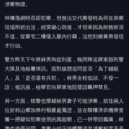
涉案物證。
林嫌落網時否認犯案，但無法交代案發時為何在命案
現場附近出沒，經突破心防後，才坦承因為財務狀況
不佳，從豪宅二樓侵入屋內行竊，沒想到被黃男發現
才行凶。
警方昨天下午將林男拘提到案，晚間移送屏東縣刑警
大隊及地檢署偵訊。面對媒體追問是否「為了錢殺
人」及「是否還有共犯」，林男全程低頭、不發一
語；複訊後，檢察官向屏東地院聲請羈押禁見。
另一方面，檢警也懷疑林男妻子可能涉案，前往兩人
位於枋山鄉加祿村租屋處蒐證，並在騎樓洗衣機旁查
獲一把疑似犯案使用的萬能鉗，已一併帶回鑑識，林
妻也接受訊問，專案小組正持續釐清其涉案程度及是