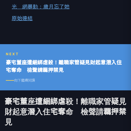
光 網暴動：歲月忘了她
原始連結
NEXT
豪宅董座遭綑綁虐殺！離職家管疑見財起意潛入住
宅奪命 檢聲請羈押禁見
向下繼續閱讀
豪宅董座遭綑綁虐殺！離職家管疑見
財起意潛入住宅奪命 檢聲請羈押禁
見