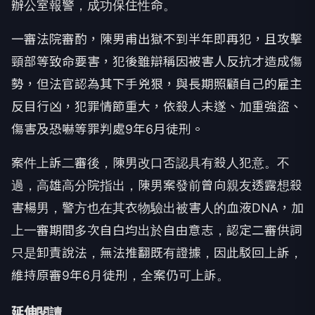
辦公室報警，成功保住性命。
一審法院審酌，陳男甫出獄不到半年即再犯，且攻擊
頸部等致命要害，犯後雖辯稱因被害人反抗才造成傷
勢，但法官認為其下手兇狠，與長期照顧自己的雇主
反目行凶，犯罪情節重大，依殺人未遂、加重強盜、
傷害及恐嚇等罪判處9年6月徒刑。
案件上訴二審後，陳男改口否認具有殺人犯意。不
過，高雄高分院指出，陳男案發前曾向親友透露想殺
害楊男，警方也在其衣物驗出被害人的血液DNA，加
上一審期間多次自白均出於自由意志，認定二審供詞
只是卸責說法，無法推翻既有證據，因此駁回上訴，
維持原審9年6月徒刑，全案仍可上訴。
延伸閱讀