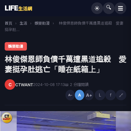
LIFE
🔍
☰
☀️
生活網
首頁
›
生活
›
娛樂動漫
›
林俊傑恩師負債千萬遭黑道追殺 愛妻
挺孕肚...
娛樂動漫
林俊傑恩師負債千萬遭黑道追殺 愛
妻挺孕肚逃亡「睡在紙箱上」
C
CTWANT
2024-10-08 17:13
📖 2 分鐘閱讀
A+
L
f
🔗
A
A−