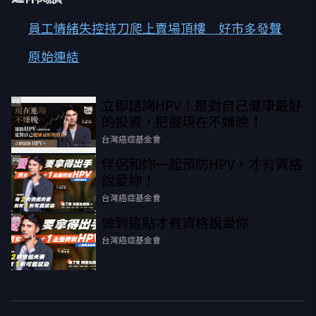
員工情緒失控持刀爬上賣場頂樓 好市多發聲
原始連結
立即諮詢HPV！是對自己健康最好
PR
的投資，把握現在不嫌晚！
台灣癌症基金會
伴侶和妳一起預防HPV，才有資格
PR
說愛妳！
台灣癌症基金會
做到這點才有資格說愛你
PR
台灣癌症基金會