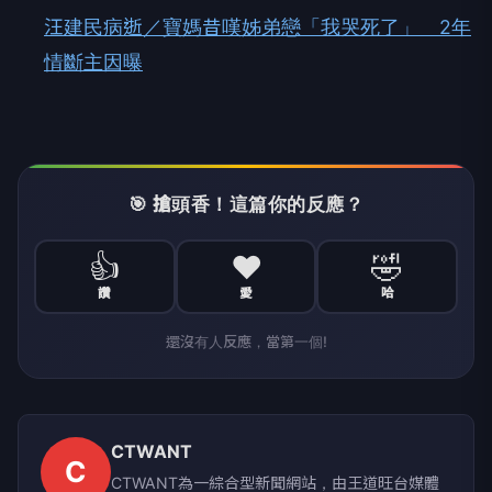
汪建民病逝／寶媽昔嘆姊弟戀「我哭死了」 2年
情斷主因曝
🎯 搶頭香！這篇你的反應？
👍
❤️
🤣
讚
愛
哈
還沒有人反應，當第一個!
CTWANT
C
CTWANT為一綜合型新聞網站，由王道旺台媒體