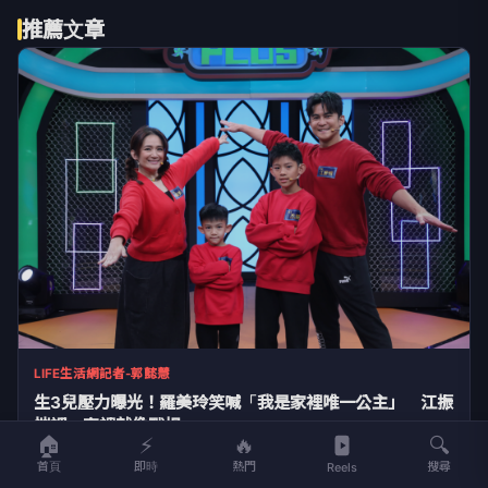
推薦文章
LIFE生活網記者-郭懿慧
生3兒壓力曝光！羅美玲笑喊「我是家裡唯一公主」 江振
愷認：家裡就像戰場
🏠
⚡
🔥
🔍
13分鐘前
首頁
即時
熱門
搜尋
Reels