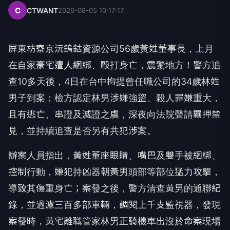
C
CTWANT
2026-08-05 10:17:17
屏東枋寮京沅鎢鈷資源公司56歲黃姓董事長，上月
在自家豪宅遭人綑綁、毆打身亡，震驚地方！警方追
查10多天後，4日在台中拘提曾任職公司的34歲林姓
男子到案；檢方認定林男涉嫌強盜、殺人罪嫌重大，
且有逃亡、串證及滅證之虞，深夜向法院聲請羈押禁
見，並持續追查是否另有共犯涉案。
辦案人員指出，黃姓董座眼睛、嘴巴及雙手被綑綁、
控制行動，嫌犯持凶器朝黃男頭部等部位猛力攻擊，
導致其傷重身亡；案發之後，警方清查黃男的通聯紀
錄，並過濾三百多部車輛，調閱上千支監視器，發現
案發時，黃宅離職管家林男正騎機車出沒於命案現場