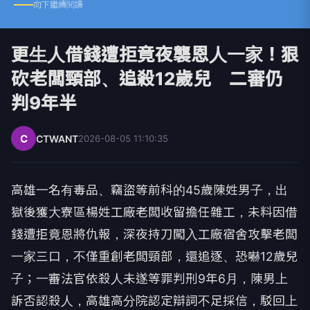
向下繼續閱讀
更生人借錢遭拒竟夜襲恩人一家！狠
砍老闆頸部、追殺12歲兒 二審仍
判9年半
C
CTWANT
2026-08-05 11:10:35
高雄一名有毒品、竊盜等前科的45歲陳姓男子，出
獄後獲大寮區楊姓工廠老闆收留擔任雜工，未料因借
錢遭拒竟恩將仇報，深夜持刀闖入工廠宿舍攻擊老闆
一家三口，不僅重創老闆頸部，還追逐、恐嚇12歲兒
子；一審法官依殺人未遂等罪判刑9年6月，陳男上
訴否認殺人，高雄高分院認定辯詞不足採信，駁回上