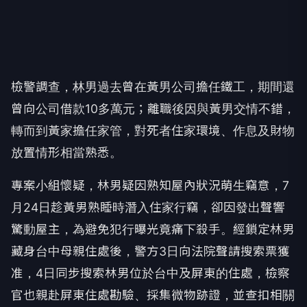
檢警調查，林男過去曾在黃男公司擔任鐵工，期間還
曾向公司借款10多萬元；離職後因與黃男交情不錯，
轉而到黃家擔任家管，對死者住家環境、作息及財物
放置情形相當熟悉。
專案小組懷疑，林男疑因熟知屋內狀況萌生竊意，7
月24日趁黃男熟睡時潛入住家行竊，卻因發出聲響
驚動屋主，為避免犯行曝光竟痛下殺手。經鎖定林男
藏身台中母親住處後，警方3日向法院聲請搜索票獲
准，4日同步搜索林男位於台中及屏東的住處，檢察
官也親赴屏東住處勘驗、採集微物跡證，並查扣相關