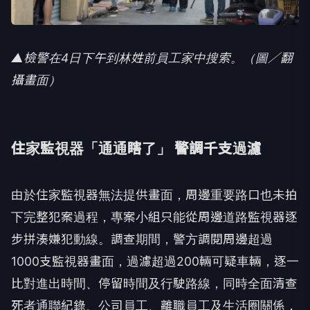
▲檢警在4日下午到林姓前員工家中搜索。（圖／翻
攝畫面）
住家監視器「通通瞎了」 警調千支過濾
由於住家監視器無法提供畫面，周邊重要路口也未拍
下完整犯案過程，專案小組只能從周邊道路監視器逐
步拼湊嫌犯動線。調查期間，警方調閱周邊超過
1000支監視器畫面，過濾超過200輛可疑車輛，逐一
比對進出時間、停留時間及行駛路線，同時全面清查
死者通聯紀錄、公司員工、離職員工及生活圈關係，