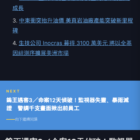
成長
3.
中東衝突抬升油價 美頁岩油廠產能突破新里程
碑
4.
生技公司 Inocras 募得 3100 萬美元 將以全基
因組測序擴展美洲市場
NEXT
鎢王遇害3／命案12天偵破！監視器失靈、暴雨滅
證 警調千支畫面揪出前員工
向下繼續閱讀