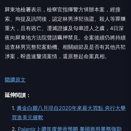
屏東地檢署表示，檢察官指揮警方偵辦本案，經搜
索、拘提及訊問後，認定林男涉犯強盜、殺人等罪嫌
重大，且有逃亡、湮滅證據及勾串證人之虞，4日深
夜向屏東地方法院聲請羈押禁見。全案後續仍將持續
追查林男完整犯案動機、相關細節及是否有其他共犯
涉案，盼盡速釐清案情，還原整起命案真相。
閱讀原文
延伸閱讀：
1.
黃金白銀八月現自2020年來最大買點 央行大舉
買進美元疲軟
2.
Palantir上調年度營收預期 美國商用業務強勁