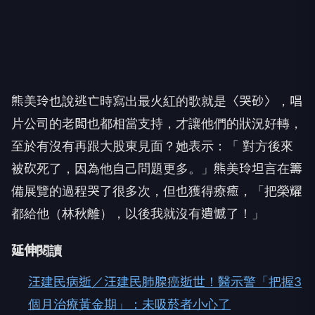
熊美玲也說逃亡時寫出最火紅的歌就是〈哭砂〉，唱
片公司的老闆也都相當支持，才讓他們的狀況好轉，
至於有沒有再跟大股東見面？她表示：「 對方後來
被砍死了，因為他自己問題更多。」熊美玲坦言在籌
備展覽的過程哭了很多次，但也獲得療癒，「把榮耀
都給他（林秋離），以後我就沒有遺憾了！」
延伸閱讀
汪建民病逝／汪建民肺腺癌逝世！醫示警「把握3
個月治療黃金期」：未吸菸者小心了