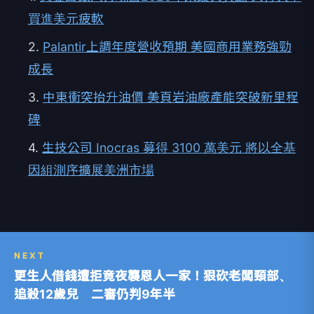
買進美元疲軟
2.
Palantir上調年度營收預期 美國商用業務強勁
成長
3.
中東衝突抬升油價 美頁岩油廠產能突破新里程
碑
4.
生技公司 Inocras 募得 3100 萬美元 將以全基
因組測序擴展美洲市場
NEXT
更生人借錢遭拒竟夜襲恩人一家！狠砍老闆頸部、
追殺12歲兒 二審仍判9年半