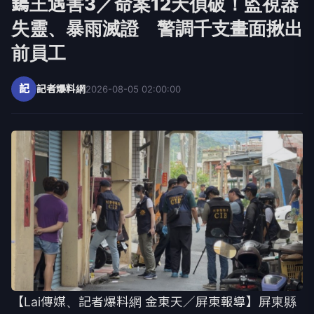
鎢王遇害3／命案12天偵破！監視器
失靈、暴雨滅證 警調千支畫面揪出
前員工
記
記者爆料網
2026-08-05 02:00:00
【Lai傳媒、記者爆料網 金東天／屏東報導】屏東縣