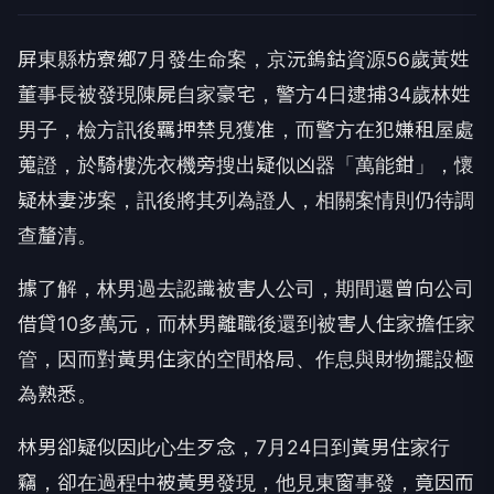
屏東縣枋寮鄉7月發生命案，京沅鎢鈷資源56歲黃姓
董事長被發現陳屍自家豪宅，警方4日逮捕34歲林姓
男子，檢方訊後羈押禁見獲准，而警方在犯嫌租屋處
蒐證，於騎樓洗衣機旁搜出疑似凶器「萬能鉗」，懷
疑林妻涉案，訊後將其列為證人，相關案情則仍待調
查釐清。
據了解，林男過去認識被害人公司，期間還曾向公司
借貸10多萬元，而林男離職後還到被害人住家擔任家
管，因而對黃男住家的空間格局、作息與財物擺設極
為熟悉。
林男卻疑似因此心生歹念，7月24日到黃男住家行
竊，卻在過程中被黃男發現，他見東窗事發，竟因而