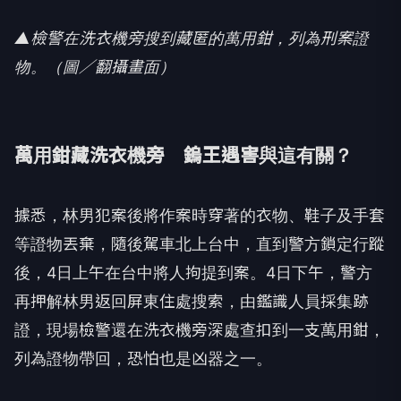
▲檢警在洗衣機旁搜到藏匿的萬用鉗，列為刑案證
物。（圖／翻攝畫面）
萬用鉗藏洗衣機旁 鎢王遇害與這有關？
據悉，林男犯案後將作案時穿著的衣物、鞋子及手套
等證物丟棄，隨後駕車北上台中，直到警方鎖定行蹤
後，4日上午在台中將人拘提到案。4日下午，警方
再押解林男返回屏東住處搜索，由鑑識人員採集跡
證，現場檢警還在洗衣機旁深處查扣到一支萬用鉗，
列為證物帶回，恐怕也是凶器之一。