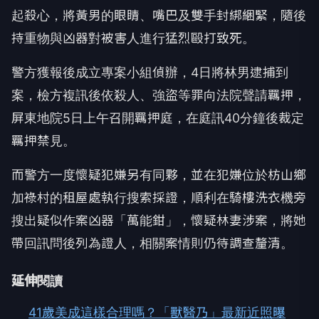
起殺心，將黃男的眼睛、嘴巴及雙手封綁綑緊，隨後
持重物與凶器對被害人進行猛烈毆打致死。
警方獲報後成立專案小組偵辦，4日將林男逮捕到
案，檢方複訊後依殺人、強盜等罪向法院聲請羈押，
屏東地院5日上午召開羈押庭，在庭訊40分鐘後裁定
羈押禁見。
而警方一度懷疑犯嫌另有同夥，並在犯嫌位於枋山鄉
加祿村的租屋處執行搜索採證，順利在騎樓洗衣機旁
搜出疑似作案凶器「萬能鉗」，懷疑林妻涉案，將她
帶回訊問後列為證人，相關案情則仍待調查釐清。
延伸閱讀
41歲美成這樣合理嗎？「獸醫乃」最新近照曝