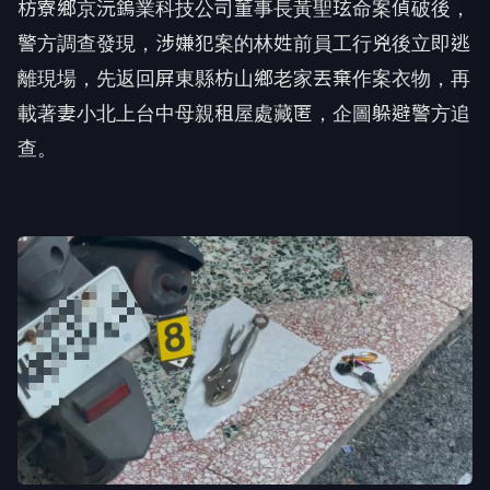
枋寮鄉京沅鎢業科技公司董事長黃聖玹命案偵破後，
警方調查發現，涉嫌犯案的林姓前員工行兇後立即逃
離現場，先返回屏東縣枋山鄉老家丟棄作案衣物，再
載著妻小北上台中母親租屋處藏匿，企圖躲避警方追
查。