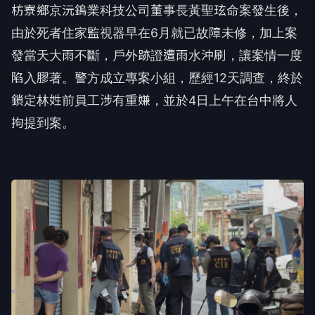
枋寮鄉京沅鎢業科技公司董事長黃聖玹命案發生後，
由於死者住家監視器早在6月就已故障未修，加上案
發當天大雨不斷，戶外跡證遭雨水沖刷，讓案情一度
陷入膠著。警方成立專案小組，歷經12天調查，終於
鎖定林姓前員工涉有重嫌，並於4日上午在台中將人
拘提到案。