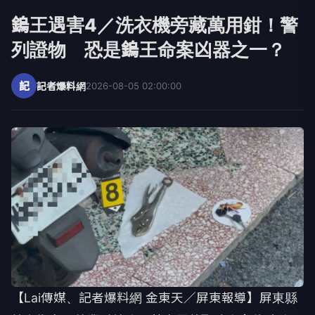
鎢王遇害4／洗衣機旁藏萬用鉗！警
列證物 恐是鎢王命案凶器之一？
記
記者爆料網
2026-08-05 02:00:00
【Lai傳媒、記者爆料網 金東天／屏東報導】屏東縣