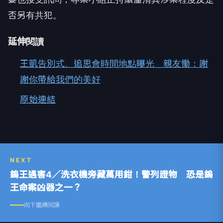
否另有共犯。
延伸閱讀
王凱告別式、追思會時間地點曝光 親友慟：謝
謝你帶給我們的美好
原始連結
NEXT
鎢王遇害4／洗衣機旁藏萬用鉗！警列證物 恐是鎢
王命案凶器之一？
向下繼續閱讀