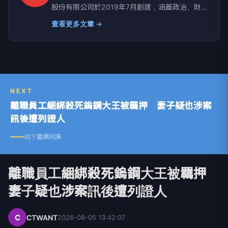
股份有限公司於2019年7月創建，涵蓋政治、財
經、社會、娛樂、漂亮、生活、國際、影音等八大
查看更多文章 →
類別，提供獨家新聞及豐富內容，未來將企劃更多
精采專題，讓您一手掌握最新資訊！
NEXT
離職員工綑綁殺死鎢鋼大王被羈押 妻子疑也涉案
訊後遭列證人
向下繼續閱讀
離職員工綑綁殺死鎢鋼大王被羈押
妻子疑也涉案訊後遭列證人
C
CTWANT
2026-08-05 13:42:07