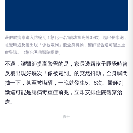
暑假腸病毒進入防範期！彰化一名1歲幼童高燒39度、嘴巴長水泡，
睡覺時還反覆出現「像被電到」般全身抖動，醫師警告這可能是重
症警訊。（彰化秀傳醫院提供）
不過，讓醫師提高警覺的是，家長透露孩子睡覺時曾
反覆出現好幾次「像被電到」的突然抖動，全身瞬間
抽一下，甚至被嚇醒，一晚就發生5、6次。醫師判
斷這可能是腸病毒重症前兆，立即安排住院觀察治
療。
廣告