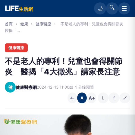
LIFE
🔍
☰
🌙
生活網
首頁
›
健康
›
健康醫療
›
不是老人的專利！兒童也會得關節炎
醫揭「...
健康醫療
不是老人的專利！兒童也會得關節
炎 醫揭「4大徵兆」請家長注意
健
健康醫療網
2024-12-13 11:00
📖 4 分鐘閱讀
A+
L
f
🔗
A
A−