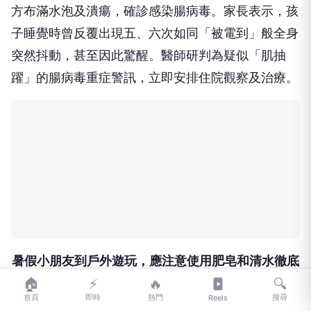
暑假期間孩童外出活動及聚會增加，腸病毒傳播風險
也隨之升高。彰化秀傳醫院近日收治一名1歲幼童，
因高燒39℃、食慾明顯下降就醫，檢查發現上顎後
方布滿水泡及潰瘍，確診感染腸病毒。家長表示，孩
子睡覺時曾反覆出現五、六次如同「被電到」般全身
突然抖動，甚至因此驚醒。醫師研判為疑似「肌抽
躍」的腸病毒重症警訊，立即安排住院觀察及治療。
🏠
⚡
🔥
🔍
首頁
即時
熱門
搜尋
Reels