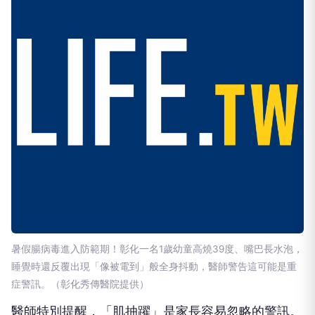
暑假腸病毒進入防範期！彰化一名1歲幼童高燒39度、嘴巴長水泡，
睡覺時還反覆出現「像被電到」般全身抖動，醫師警告這可能是重
症警訊。（彰化秀傳醫院提供）
醫師特別提醒，「肌抽躍」是家長容易忽略的警訊。