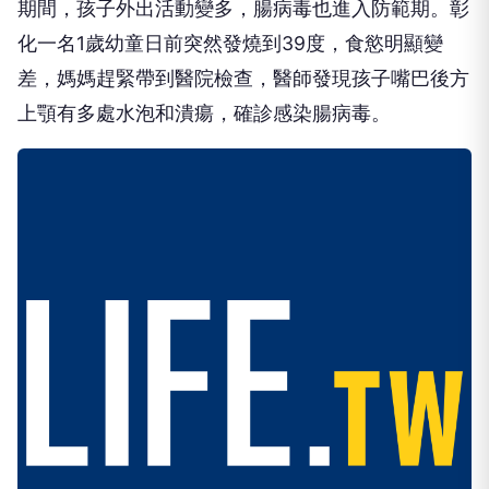
期間，孩子外出活動變多，腸病毒也進入防範期。彰
化一名1歲幼童日前突然發燒到39度，食慾明顯變
差，媽媽趕緊帶到醫院檢查，醫師發現孩子嘴巴後方
上顎有多處水泡和潰瘍，確診感染腸病毒。