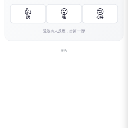
👍
😮
😢
讚
哇
心碎
還沒有人反應，當第一個!
廣告