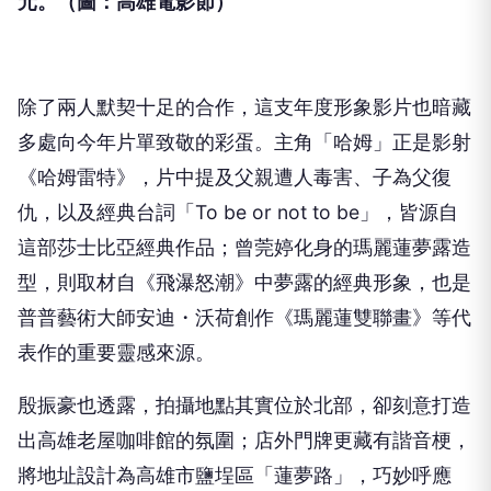
元
。（圖：高雄電影節）
除了兩人默契十足的合作，
這支年度形象影片也暗藏
多處向今年片單致敬的彩蛋。主角「哈姆」
正是影射
《哈姆雷特》，片中提及父親遭人毒害、子為父復
仇，
以及經典台詞「To be or not to be」，皆源自
這部莎士比亞經典作品；
曾莞婷化身的瑪麗蓮夢露造
型，則取材自《飛瀑怒潮》
中夢露的經典形象，也是
普普藝術大師安迪・沃荷創作《
瑪麗蓮雙聯畫》等代
表作的重要靈感來源。
殷振豪也透露，拍攝地點其實位於北部，
卻刻意打造
出高雄老屋咖啡館的氛圍；店外門牌更藏有諧音梗，
將地址設計為高雄市鹽埕區「蓮夢路」，巧妙呼應