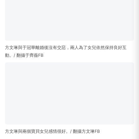
頭，真實身分正是演藝圈金牌經紀人陳鎮川的姪子，
兩人愛情長跑多年如今終於修成正果，各界紛紛送上
誠摯祝福。