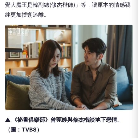
覺大魔王是韓副總
(
修杰楷飾
)
」等，
讓原本的情感羈
絆更加撲朔迷離。
▲ 《祕書俱樂部》曾莞婷與修杰楷談地下戀情。
（圖：
TVBS
）