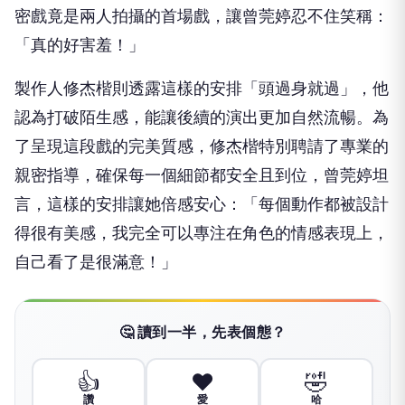
密戲竟是兩人拍攝的首場戲，
讓曾莞婷忍不住笑稱：
「真的好害羞！」
製作人修杰楷則透露這樣的安排「頭過身就過」，
他
認為打破陌生感，能讓後續的演出更加自然流暢。
為
了呈現這段戲的完美質感，修杰楷特別聘請了專業的
親密指導，
確保每一個細節都安全且到位，曾莞婷坦
言，
這樣的安排讓她倍感安心：「每個動作都被設計
得很有美感，
我完全可以專注在角色的情感表現上，
自己看了是很滿意！」
🤔 讀到一半，先表個態？
👍
❤️
🤣
讚
愛
哈