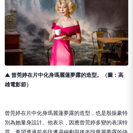
▲ 曾莞婷在片中化身瑪麗蓮夢露的造型
。（圖：高
雄電影節）
曾莞婷在片中化身瑪麗蓮夢露的造型，
也是殷振豪特
別為她量身設計。他表示，
因應曾莞婷多變的表演特
質，
希望透過前半段邋遢編劇與後半段華麗夢露的強