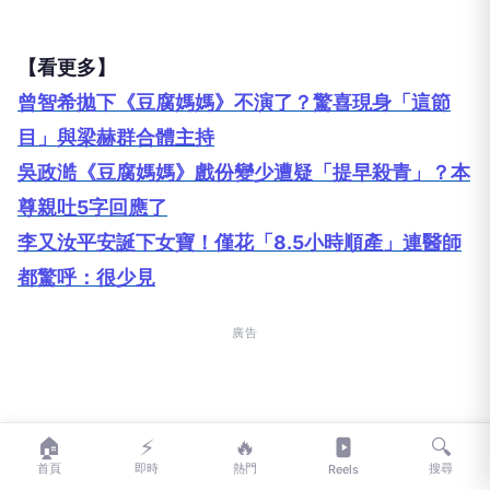
姊妹感情相當好，左為姊姊于齊優，右為妹妹于齊薇。/ 翻攝于齊薇
FB
🏠
⚡
🔥
🔍
首頁
即時
熱門
搜尋
Reels