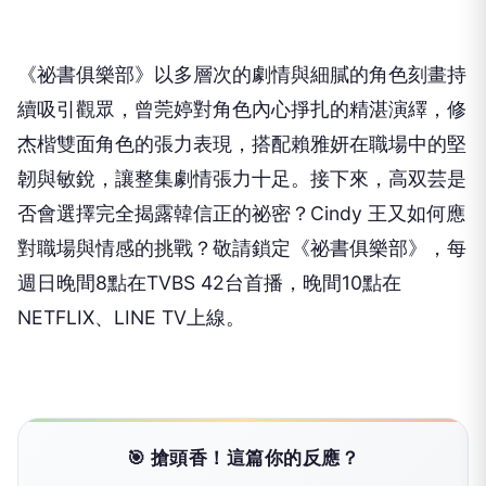
《祕書俱樂部》以多層次的劇情與細膩的角色刻畫持
續吸引觀眾，
曾莞婷對角色內心掙扎的精湛演繹，修
杰楷雙面角色的張力表現，
搭配賴雅妍在職場中的堅
韌與敏銳，讓整集劇情張力十足。接下來，
高双芸是
否會選擇完全揭露韓信正的祕密？
Cindy
王又如何應
對職場與情感的挑戰？敬請鎖定《祕書俱樂部》，
每
週日晚間
8
點在
TVBS 42
台首播，晚間
10
點在
NETFLIX
、
LINE TV
上線。
🎯 搶頭香！這篇你的反應？