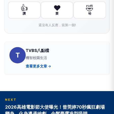
👍
❤️
🤣
讚
愛
哈
還沒有人反應，當第一個!
TVBS八點檔
T
機智校園生活
查看更多文章 →
NEXT
2026高雄電影節大使曝光！曾莞婷70秒瘋狂劇場
變身 化身邋遢編劇、金髮夢露造型吸睛