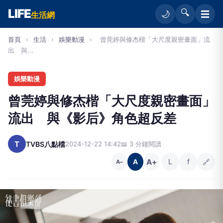
LIFE
🔍
☰
🌙
生活網
首頁
›
生活
›
娛樂動漫
›
曾莞婷與修杰楷「大尺度親密畫面」流
出 與...
娛樂動漫
曾莞婷與修杰楷「大尺度親密畫面」
流出 與《影后》角色超反差
T
TVBS八點檔
2024-12-22 14:42
📖 3 分鐘閱讀
A+
L
f
🔗
A
A−