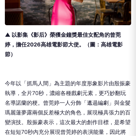
▲ 以影集《影后》
榮獲金鐘獎最佳女配角的曾莞
婷，擔任2026高雄電影節大使
。（圖：高雄電影
節）
今年以「抓馬人間」為主題的年度形象影片由殷振豪
執導，
全片70秒，濃縮各種戲劇元素，更巧妙翻玩
名導諾蘭的梗。
曾莞婷一人分飾「邋遢編劇」
與金髮
瑪麗蓮夢露兩個反差極大的角色，展現極具張力的百
變演技。
殷振豪表示，這次最大的創作目標，
是希望
在短短70秒內充分展現曾莞婷的表演能量，
因此將