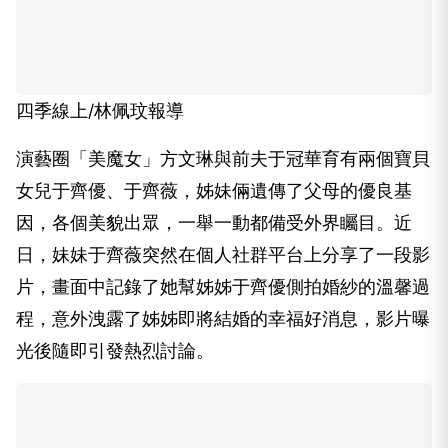
四季線上/林佩玟報導
演藝圈「美魔女」方文琳與前夫于冠華育有兩個寶貝
女兒于齊優、于齊薇，姊妹倆遺傳了父母的優良基
因，各個美貌出眾，一舉一動都備受外界矚目。近
日，妹妹于齊薇突然在個人社群平台上分享了一段影
片，畫面中記錄了她幫姊姊于齊優側拍婚紗的溫馨過
程，意外洩露了姊姊即將結婚的幸福好消息，影片曝
光後隨即引發熱烈討論。