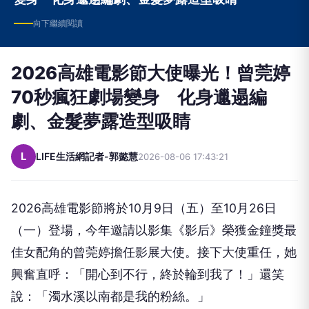
向下繼續閱讀
2026高雄電影節大使曝光！曾莞婷
70秒瘋狂劇場變身 化身邋遢編
劇、金髮夢露造型吸睛
L
LIFE生活網記者-郭懿慧
2026-08-06 17:43:21
2026高雄電影節將於10月9日（五）至10月26日
（一）
登場，今年邀請以影集《影后》
榮獲金鐘獎最
佳女配角的曾莞婷擔任影展大使。接下大使重任，
她
興奮直呼：「開心到不行，終於輪到我了！」還笑
說：「
濁水溪以南都是我的粉絲。」