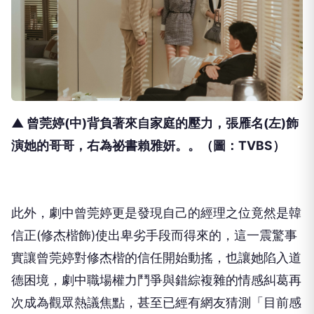
▲ 曾莞婷(中)背負著來自家庭的壓力，張雁名(左)飾
演她的哥哥，右為祕書賴雅妍。。
（圖：
TVBS
）
此外，劇中曾莞婷更是發現自己的經理之位竟然是韓
信正
(
修杰楷飾
)
使出卑劣手段而得來的，
這一震驚事
實讓曾莞婷對修杰楷的信任開始動搖，
也讓她陷入道
德困境，
劇中職場權力鬥爭與錯綜複雜的情感糾葛再
次成為觀眾熱議焦點，
甚至已經有網友猜測「目前感