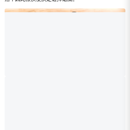
方文琳與前夫于冠華育有兩個女兒于齊優、于齊薇，姊妹倆遺傳了
父母的優良基因。/ 翻攝于齊薇FB
針對大女兒的婚訊，方文琳在接受《鏡週刊》訪問時
低調證實了這項喜訊，並透露婚禮預計將於明年舉
行，語氣中滿是喜悅，她也即將正式升格當岳母。事
實上，大女兒于齊優過去也曾短暫嘗試闖蕩演藝圈，
與王瞳、李又汝、余秉諺等實力派演員共同演出民視
單元劇《微笑．淚》。不過，由於于齊優的個性較為
內向，拍完戲後自覺不適應演藝圈的環境與螢光幕生
活，因此很快便決定選擇退圈。