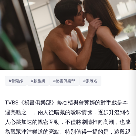
#曾莞婷
#賴雅妍
#祕書俱樂部
#張雁名
TVBS
《祕書俱樂部》修杰楷與曾莞婷的對手戲是本
週亮點之一，
兩人從暗藏的曖昧情愫，逐步升溫到令
人心跳加速的親密互動，
不僅將劇情推向高潮，也成
為觀眾津津樂道的亮點。
特別值得一提的是，這段親