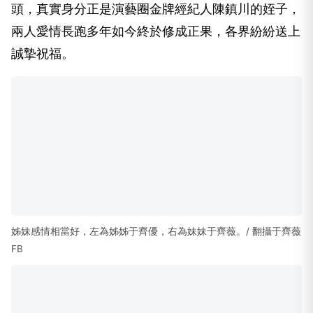
于齊優曾嘗試闖蕩演藝圈，與王瞳、李又汝、余秉諺共同演出民視
《微笑．淚》。
雖然于齊優不再繼續在演藝圈發展，但不時仍可以在
妹妹于齊薇的社群貼文中看到她的近況。而根據《中
時新聞網》報導，父親于冠華受訪時也大方為女兒送
上祝福，並透露大女兒與男友其實已經穩定交往超過
五年。更令人驚喜的是，準新郎的背景也相當大有來