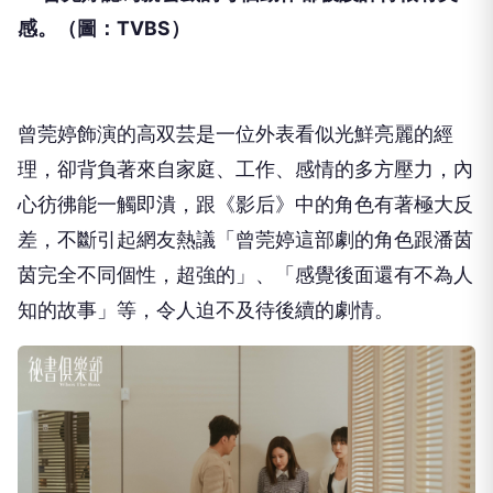
感。
（圖：
TVBS
）
曾莞婷飾演的高双芸是一位外表看似光鮮亮麗的經
理，
卻背負著來自家庭、工作、感情的多方壓力，內
心彷彿能一觸即潰，
跟《影后》中的角色有著極大反
差，不斷引起網友熱議「
曾莞婷這部劇的角色跟潘茵
茵完全不同個性，超強的」、「
感覺後面還有不為人
知的故事」等，令人迫不及待後續的劇情。