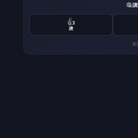
🤔
👍
讚
還