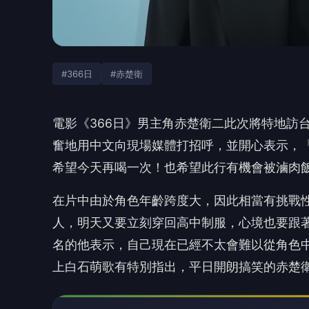
#366日
#赤楚衛
電影《366日》男主角赤楚衛二此次將特地訪
奮地用中文向現場媒
體打招呼，並開心表示，
希望今天再喝一次！
也希望此行有機會被滷肉
在片中由於角色年齡跨度大
，因此相當有挑戰
人，明天又要立刻穿回高中制服，
心境也要跟
名的他表示，自己現在已經不太會難以從角色
上白石萌歌有特別指出，
平日開朗搞笑的赤楚