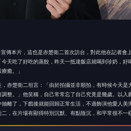
台宣傳本片，
這也是赤楚衛二首次訪台，對此他在記者會
「今天吃了好吃的蒸餃，
昨天一抵達飯店就喝到珍奶，好
飯療癒。」
性，赤楚衛二坦言：「由於拍攝並非順拍，
有時候今天是
著調整。」他笑稱，自己常常忘了自己究竟是幾歲。
以入
中抽離了，
下戲後就能回歸正常生活，
不過飾演他愛人美
衛二，在片場有顯得特別沉默、有點陰沉，
和平常很不一