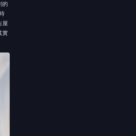
刻的
時
古屋
其實