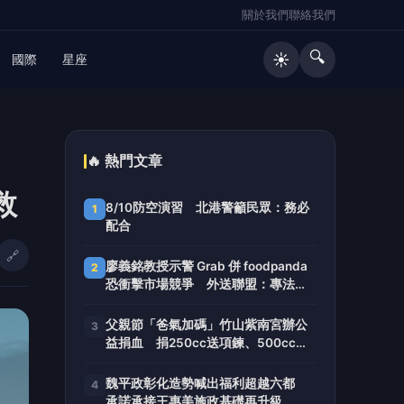
關於我們
聯絡我們
🔍
☀️
國際
星座
🔥 熱門文章
救
8/10防空演習 北港警籲民眾：務必
1
配合
🔗
廖義銘教授示警 Grab 併 foodpanda
2
恐衝擊市場競爭 外送聯盟：專法上
路16天就爆爭議
父親節「爸氣加碼」竹山紫南宮辦公
3
益捐血 捐250cc送項鍊、500cc送
馬年套幣
魏平政彰化造勢喊出福利超越六都
4
承諾承接王惠美施政基礎再升級