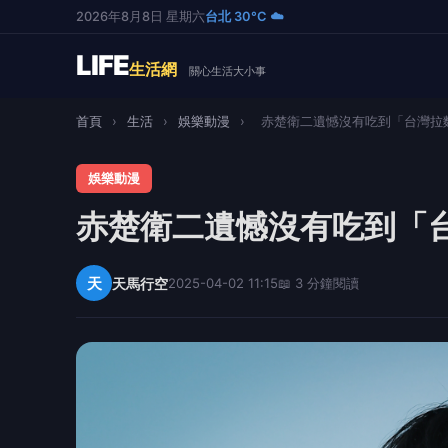
2026年8月8日 星期六
台北 30°C ☁️
LIFE
生活網
關心生活大小事
首頁
›
生活
›
娛樂動漫
›
赤楚衛二遺憾沒有吃到「台灣拉麵
娛樂動漫
赤楚衛二遺憾沒有吃到「
天
天馬行空
2025-04-02 11:15
📖 3 分鐘閱讀