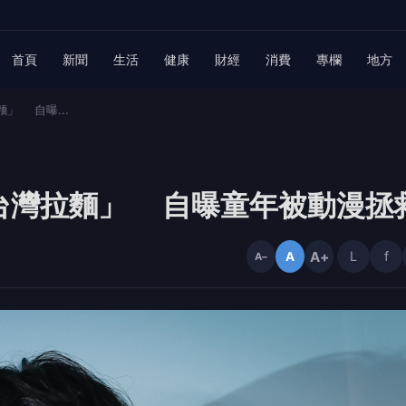
首頁
新聞
生活
健康
財經
消費
專欄
地方
」 自曝...
台灣拉麵」 自曝童年被動漫拯
A+
L
f
A
A−