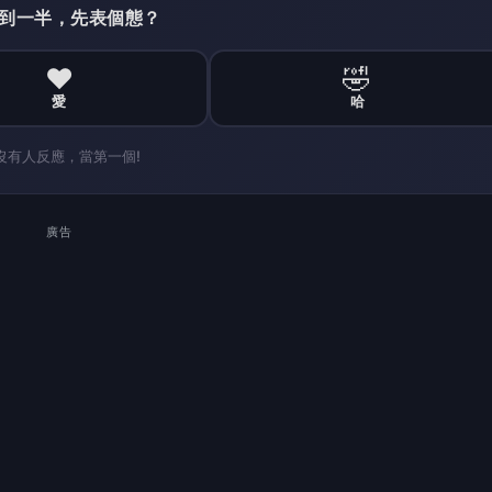
 讀到一半，先表個態？
❤️
🤣
愛
哈
沒有人反應，當第一個!
廣告