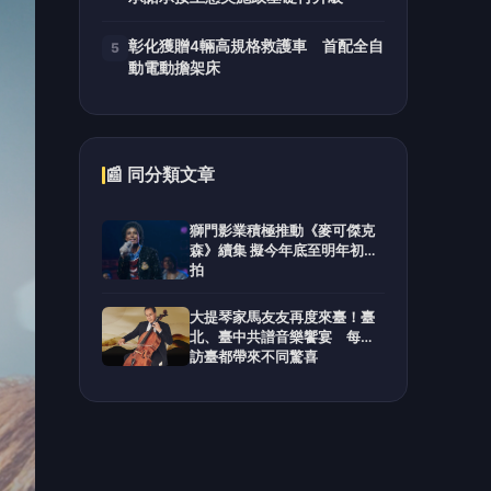
彰化獲贈4輛高規格救護車 首配全自
5
動電動擔架床
📰 同分類文章
獅門影業積極推動《麥可傑克
森》續集 擬今年底至明年初開
拍
大提琴家馬友友再度來臺！臺
北、臺中共譜音樂饗宴 每次
訪臺都帶來不同驚喜