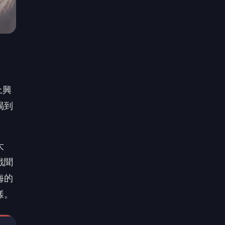
上興
喝到
大
戲聞
海的
樣。