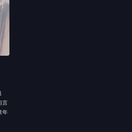
描
坦言
童年