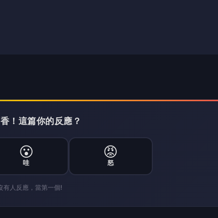
搶頭香！這篇你的反應？
😮
😡
哇
怒
沒有人反應，當第一個!