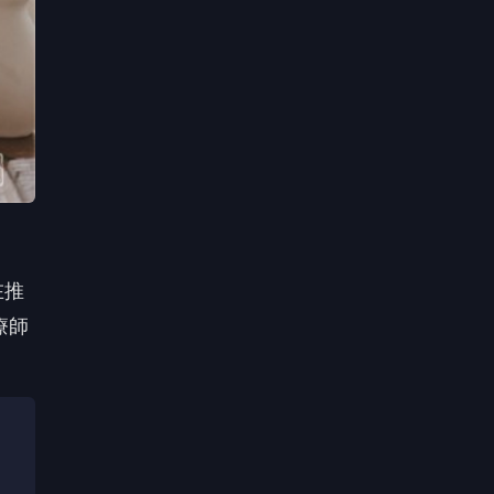
在推
療師