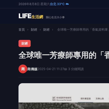
2026年8月8日 星期六
台北 33°C ☁️
LIFE
生活網
關心生活大小事
首頁
›
財經
›
財經
›
全球唯一芳療師專用的「香氣資料庫」開
財經
全球唯一芳療師專用的「
商
商傳媒
2025-04-21 11:27
📖 3 分鐘閱讀