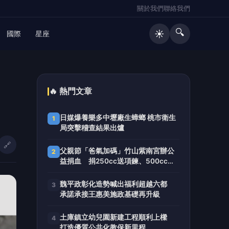
關於我們
聯絡我們
🔍
☀️
國際
星座
🔥 熱門文章
日媒爆養樂多中壢廠生蟑螂 桃市衛生
1
局突擊稽查結果出爐
🔗
父親節「爸氣加碼」竹山紫南宮辦公
2
益捐血 捐250cc送項鍊、500cc送
馬年套幣
魏平政彰化造勢喊出福利超越六都
3
承諾承接王惠美施政基礎再升級
土庫鎮立幼兒園新建工程順利上樑
4
打造優質公共化教保新里程