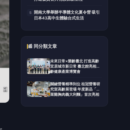
開南大學舉辦半導體文化夏令營 吸引
5
日本43高中生體驗台式生活
📰 同分類文章
未來日常×樂齡臺北 打造高齡
宜居城市新日常 臺北館亮相高
齡健康產業博覽會
關鍵營養精準到位 桂冠營養研
究室高齡展登場 年度新品「菠
菜雞胸肉義大利麵」首次亮相
免費試吃 現場下單再抽萬元廚
餘機