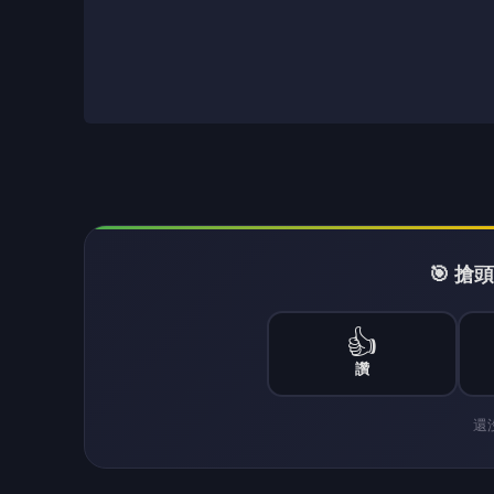
🎯 
👍
讚
還