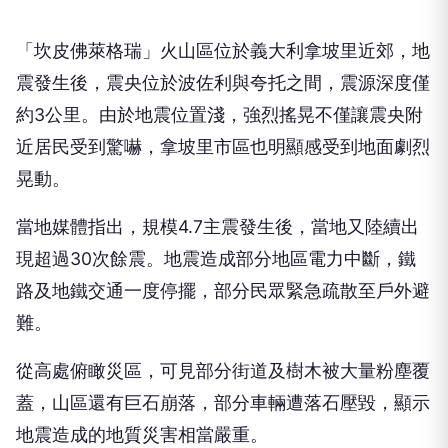
「坎皮佛萊格瑞」火山區位於義大利拿坡里近郊，地
震發生後，震央位於波佐利與夸托之間，震源深度僅
約3公里。由於地震位置淺，強烈搖晃不僅讓震央附
近居民受到驚嚇，拿坡里市區也明顯感受到地面劇烈
晃動。
當地媒體指出，規模4.7主震發生後，當地又陸續出
現超過30次餘震。地震造成部分地區電力中斷，鐵
路及地鐵交通一度停擺，部分民眾緊急疏散至戶外避
難。
從高處俯瞰災區，可見部分街道及樹木被大量粉塵覆
蓋，山區還有巨石崩落，部分車輛遭落石壓毀，顯示
地震造成的地質災害相當嚴重。