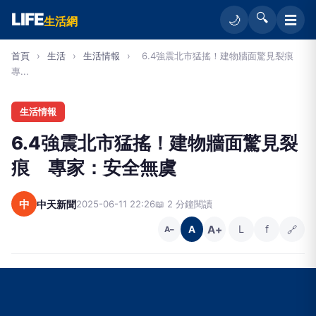
LIFE
🔍
☰
🌙
生活網
首頁
›
生活
›
生活情報
›
6.4強震北市猛搖！建物牆面驚見裂痕
專...
生活情報
6.4強震北市猛搖！建物牆面驚見裂
痕 專家：安全無虞
中
中天新聞
2025-06-11 22:26
📖 2 分鐘閱讀
A+
L
f
🔗
A
A−