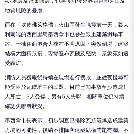
4.7地震及密集餘震，也再度引發外界對當地火山及
地質風險的憂慮。
而在「坎皮佛萊格瑞」火山區發生強震前一天，義大
利南端的西西里島墨西拿市也發生嚴重建築坍塌事
故。一棟住商混合大樓在不明原因下突然倒塌，建築
結構大面積毀損，現場遍布瓦礫及殘骸，景象宛如遭
受轟炸。
消防人員獲報後持續在現場進行搜救，並徹夜搜尋可
能受困於瓦礫堆中的民眾。目前已知事故至少造成1
人死亡、3人受傷，另有5人失聯，相關單位仍持續
確認失聯者狀況。
墨西拿市長表示，初步調查已排除瓦斯氣爆造成建築
坍塌的可能性，後續不排除與建築結構問題有關。不