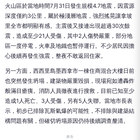
火山區於當地時間7月31日發生規模4.7地震，因震源
深度僅約3公里，屬於極淺層地震，強烈搖晃讓拿坡
里全市都明顯有感。主震後又接連出現超過30次餘
震，造成至少21人受傷，其中2人傷勢嚴重，部分地
區一度停電，火車及地鐵也暫停運行。不少居民因擔
心後續再發生強震，整夜不敢返回住家。
另一方面，西西里島墨西拿市一棟住商混合大樓日前
也突然發生坍塌，建築物嚴重毀損，現場宛如遭轟炸
般滿目瘡痍。消防人員徹夜進行搜救，目前已知至少
造成1人死亡、3人受傷，另有5人失聯。當地市長表
示，初步已排除瓦斯氣爆的可能性，不排除與建築結
構問題有關，但確切坍塌原因仍待後續調查釐清。
廣告