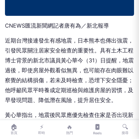
CNEWS匯流新聞網記者唐有為／新北報導
近期台灣接連發生有感地震，日本熊本也傳出強震，
引發民眾關注居家安全檢查的重要性。具有土木工程
博士背景的新北市議員黃心華今（31）日提醒，地震
過後，即使房屋外觀看似無異，也可能存在肉眼難以
察覺的結構損傷，若未及時檢查，恐埋下安全隱憂；
他呼籲民眾平時養成定期巡檢與維護房屋的習慣，及
早發現問題、降低潛在風險，提升居住安全。
黃心華指出，地震後民眾應優先檢查住家是否出現新
的裂縫、牆面剝落、樑柱異常、門窗變形或地坪隆起
🏠
⚡
🔥
🔍
首頁
即時
熱門
搜尋
Reels
等情形，若發現異常狀況，應儘速尋求專業協助評