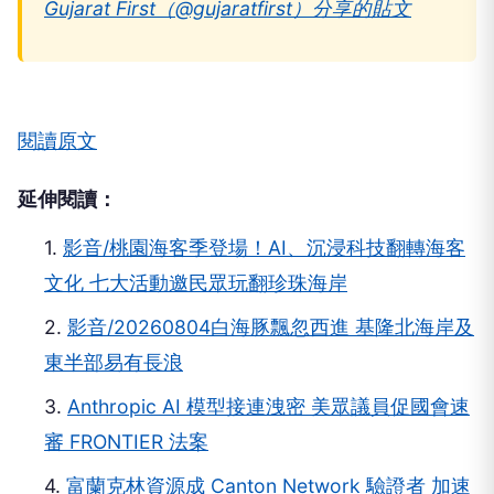
Gujarat First（@gujaratfirst）分享的貼文
閱讀原文
延伸閱讀：
1.
影音/桃園海客季登場！AI、沉浸科技翻轉海客
文化 七大活動邀民眾玩翻珍珠海岸
2.
影音/20260804白海豚飄忽西進 基隆北海岸及
東半部易有長浪
3.
Anthropic AI 模型接連洩密 美眾議員促國會速
審 FRONTIER 法案
4.
富蘭克林資源成 Canton Network 驗證者 加速