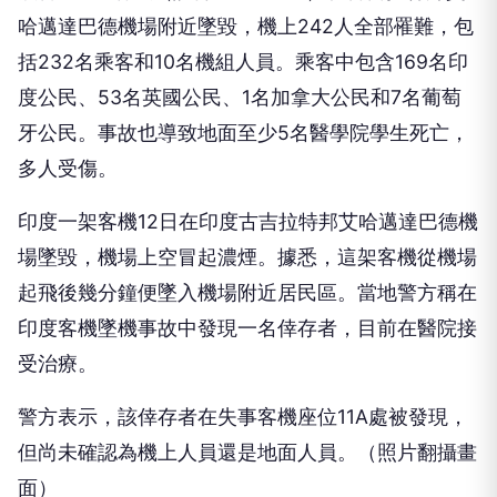
哈邁達巴德機場附近墜毀，機上242人全部罹難，包
括232名乘客和10名機組人員。乘客中包含169名印
度公民、53名英國公民、1名加拿大公民和7名葡萄
牙公民。事故也導致地面至少5名醫學院學生死亡，
多人受傷。
印度一架客機12日在印度古吉拉特邦艾哈邁達巴德機
場墜毀，機場上空冒起濃煙。據悉，這架客機從機場
起飛後幾分鐘便墜入機場附近居民區。當地警方稱在
印度客機墜機事故中發現一名倖存者，目前在醫院接
受治療。
警方表示，該倖存者在失事客機座位11A處被發現，
但尚未確認為機上人員還是地面人員。（照片翻攝畫
面）