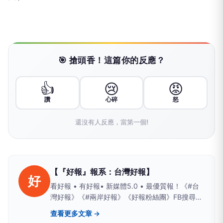
🎯 搶頭香！這篇你的反應？
👍
😢
😡
讚
心碎
怒
還沒有人反應，當第一個!
【『好報』報系：台灣好報】
好
看好報 • 有好報• 新媒體5.0 • 最優質報！《#台
灣好報》《#兩岸好報》《好報粉絲團》FB搜尋；
Yahoo、PChome、LIFE新聞、yamnews、
查看更多文章 →
owlnews也看得到