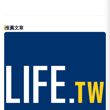
伴侶和妳一起預防HPV，才有資格
PR
說愛妳！
台灣癌症基金會
立即諮詢HPV！是對自己健康最好
PR
的投資，把握現在不嫌晚！
台灣癌症基金會
做到這點才有資格說愛你
PR
台灣癌症基金會
推薦文章