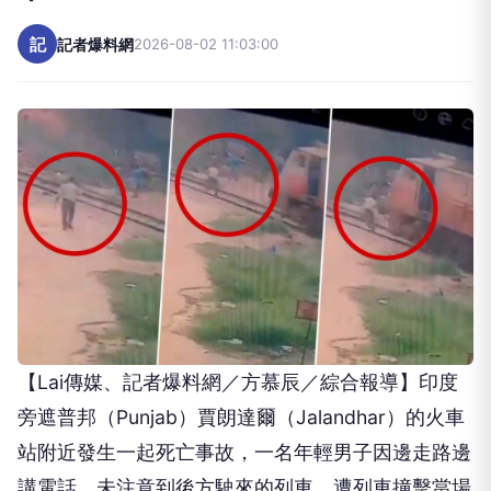
記
記者爆料網
2026-08-02 11:03:00
【Lai傳媒、記者爆料網／方慕辰／綜合報導】印度
旁遮普邦（Punjab）賈朗達爾（Jalandhar）的火車
站附近發生一起死亡事故，一名年輕男子因邊走路邊
講電話，未注意到後方駛來的列車，遭列車撞擊當場