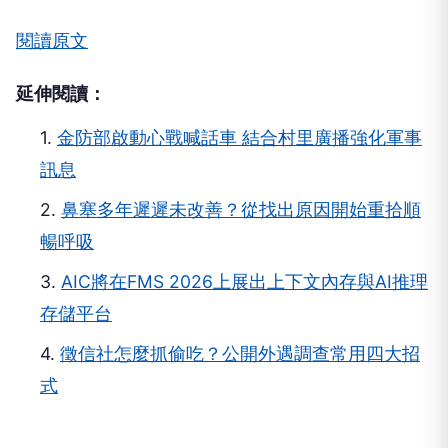
閱讀原文
延伸閱讀：
1.
金防部啟動心戰喊話車 結合村里廣播強化軍事
訊息
2.
鼻塞多年遲遲未改善？從找出原因開始重拾順
暢呼吸
3.
AIC將在FMS 2026上展出上下文內存與AI推理
存儲平台
4.
徵信社怎麼抓偷吃？公開外遇調查常用四大招
式