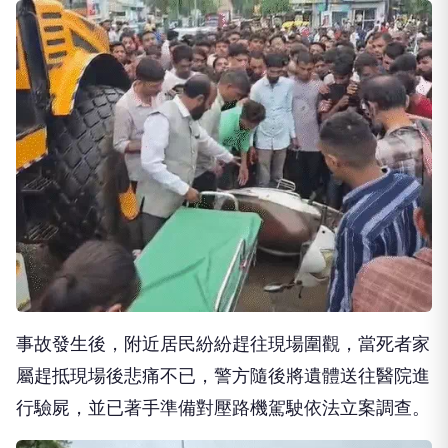
事故發生後，附近居民紛紛趕往現場圍觀，當死者家
屬趕抵現場後悲痛不已，警方隨後將遺體送往醫院進
行驗屍，並已著手準備對壓路機駕駛依法立案調查。