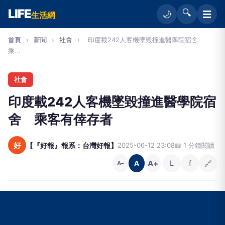
LIFE
🔍
☰
🌙
生活網
首頁
›
新聞
›
社會
›
印度載242人客機墜毀撞進醫學院宿舍
乘...
社會
印度載242人客機墜毀撞進醫學院宿
舍 乘客有倖存者
好
【『好報』報系：台灣好報】
2025-06-12 23:08
📖 1 分鐘閱讀
A+
L
f
🔗
A
A−