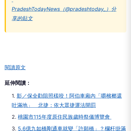
PradeshTodayNews（@pradeshtoday_）分
享的貼文
閱讀原文
延伸閱讀：
1.
影／保全勸阻照樣咬！阿伯車廂內「嚼檳榔還
吐滿地」 北捷：依大眾捷運法開罰
2.
桃園市115年度原住民族歲時祭儀博覽會
3.
5.6億九如橋剛通車就變「許願橋」？欄杆掛滿