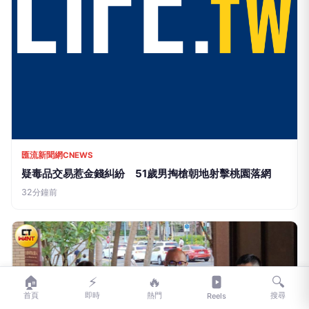
🏠
⚡
🔥
🔍
首頁
即時
熱門
搜尋
Reels