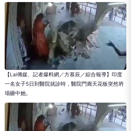
【Lai傳媒、記者爆料網／方慕辰／綜合報導】印度
一名女子5日到醫院就診時，醫院門廊天花板突然坍
塌砸中她。