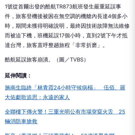
1號從首爾出發的酷航TR873航班發生嚴重延誤事
件，旅客登機後被困在無空調的機艙內長達4個多小
時，期間未獲得明確說明，最終因技術故障無法維修
而被迫下機，班機延誤17個小時，直到2號下午才抵
達台灣，旅客直呼整趟旅程「非常折磨」。
酷航延誤旅客崩潰。（圖／TVBS）
延伸閱讀：
施南生臨終「林青霞24小時守候病榻」 伍佰、羅
大佑獻歌追思：永遠的家人
全聯樓下傳火警！三重光明公有市場突竄火舌 25
輛消防車搶救