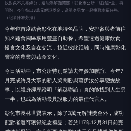
找對象不只靠緣分，還能靠解謎闖關！彰化市公所「紅娘計畫」再
開跑，今年祭出3萬元解謎獎金，邀單身男女一起挑戰幸福任務。
（記者陳雅芳攝）
今年也首度結合彰化在地特色品牌，安排參與者前往
知名蔬食園區享用豐盛自助餐，希望透過健康飲食、
慢食文化及自在交流，拉近彼此距離，同時推廣彰化
豐富的農業與蔬食文化。
今日活動中，市公所特別邀請去年參加聯誼、今年7
月完成終身大事的新人梁閔勝與蕭伊汝分享戀愛故
事，以親身經歷證明「解謎聯誼」真的能找到人生另
一半，也成為活動最具說服力的最佳代言人。
彰化市長林世賢表示，除了3萬元解謎獎金外，成功
配對者還可獲得紀念禮品；若於117年12月31日前完