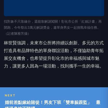
找對象不只靠緣分，還能靠解謎闖關！彰化市公所「紅娘計畫」再
開跑，今年祭出3萬元解謎獎金，邀單身男女一起挑戰幸福任務。
（記者陳雅芳攝）
林世賢強調，未來市公所將持續以創新、多元的方式
打造具有品牌特色的單身聯誼活動，不僅協助青年拓
展交友機會，也希望提升彰化市的幸福感與城市魅
力，讓更多人因為一場活動，找到攜手一生的幸福。
NEXT
婚前差點嫁給賭徒！男友下班「雙車躲跟監」 最