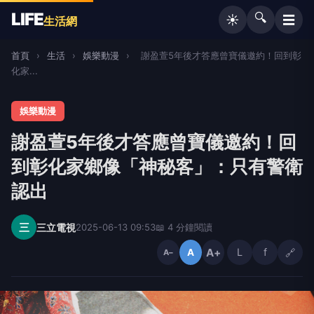
LIFE
🔍
☰
☀️
生活網
首頁
›
生活
›
娛樂動漫
›
謝盈萱5年後才答應曾寶儀邀約！回到彰
化家...
娛樂動漫
謝盈萱5年後才答應曾寶儀邀約！回
到彰化家鄉像「神秘客」：只有警衛
認出
三
三立電視
2025-06-13 09:53
📖 4 分鐘閱讀
A+
L
f
🔗
A
A−