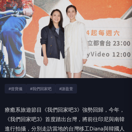
#曾寶儀
#我們回家吧
#謝盈萱
療癒系旅遊節目《我們回家吧
3
》強勢回歸，今年，
《
我們回家吧
3
》首度踏出台灣，將前往印尼與南韓
進行拍攝，
分別走訪當地的台灣移工
Diana
與韓國人