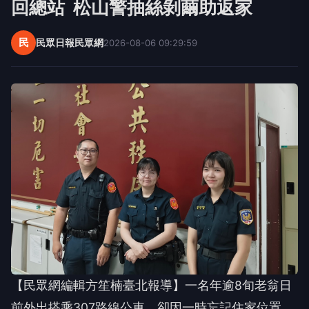
回總站 松山警抽絲剝繭助返家
民
民眾日報民眾網
2026-08-06 09:29:59
【民眾網編輯方笙楠臺北報導】一名年逾8旬老翁日
前外出搭乘307路線公車，卻因一時忘記住家位置，