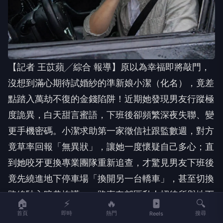
【記者 王苡蘋╱綜合 報導】原以為幸福即將敲門，
沒想到滿心期待試婚紗的準新娘小潔（化名），竟差
點踏入萬劫不復的金錢陷阱！近期她發現男友行蹤極
度詭異，白天甜言蜜語，下班後卻頻繁深夜失聯、變
更手機密碼。小潔求助第一家徵信社跟監數週，對方
竟草率回報「無異狀」，讓她一度懷疑自己多心；直
到她咬牙更換專業團隊重新追查，才驚見男友下班後
竟先繞進地下停車場「換開另一台轎車」，甚至切換
路線駛入暗巷掩護，一路直奔郊區私人招待所與地下
🏠
⚡
🔥
🔍
賭場狂賭，成功揭開隱瞞真相，化解小潔長達數月的
首頁
即時
熱門
搜尋
Reels