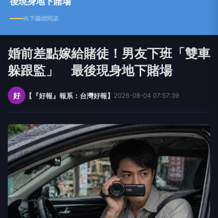
後現身地下賭場
向下繼續閱讀
婚前差點嫁給賭徒！男友下班「雙車
躲跟監」 最後現身地下賭場
好
【『好報』報系：台灣好報】
2026-08-04 07:57:39