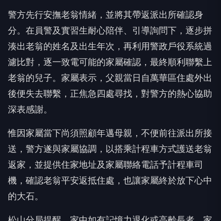
警方先行安撫老翁情緒，並將其帶返派出所確認身
分。在員警及實習生耐心陪伴、引導詢問下，逐步拼
湊出老翁的姓名及出生年次，再利用警政戶役系統過
濾比對，逐一致電可能的家屬確認，最終順利聯繫上
老翁的兒子。家屬表示，父親當日自萬華區住處外出
後便失去聯繫，正焦急四處尋找，對警方的熱心協助
深表感謝。
惟因家屬當下尚須照顧年邁母親，不便前往派出所接
送，警方遂與家屬協調，以搭乘計程車方式護送老翁
返家，並提供住家地址及家屬聯絡電話予計程車司
機，確認老翁平安返抵住處，也讓家屬終於放下心中
的大石。
松山分局提醒，家中如有記憶力退化或高齡長者，家