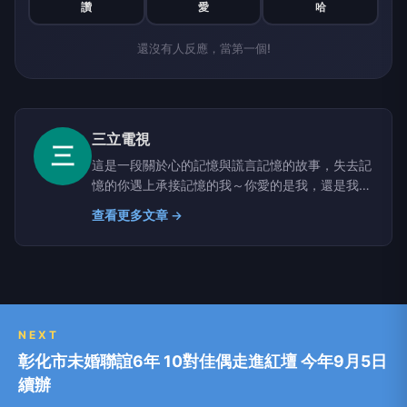
讚
愛
哈
還沒有人反應，當第一個!
三立電視
三
這是一段關於心的記憶與謊言記憶的故事，失去記
憶的你遇上承接記憶的我～你愛的是我，還是我身
上換的這顆心？ 喬佳恩為了認父返台，打算之後
查看更多文章 →
與男友王修凱回澳洲生活。不料，發生車禍，修凱
腦死，佳恩腦震盪….。另一頭，甜點魔術師邢少天
表演完甜點秀之後，突然昏厥，進行換心手術！
佳恩醒來後喪失記憶，從此好友趙艾莉取代了佳
恩，上演真假公主的戲碼。 佳恩的失憶能否因為
承接了修凱心臟的少天而恢復？兩人又該如何回應
NEXT
彼此的心跳？艾莉用謊言記憶取代了佳恩身分，這
彰化市未婚聯誼6年 10對佳偶走進紅壇 今年9月5日
場騙局將如何被拆穿? 噗通噗通，因你而心跳//噗
續辦
通噗通，是愛你的記號…