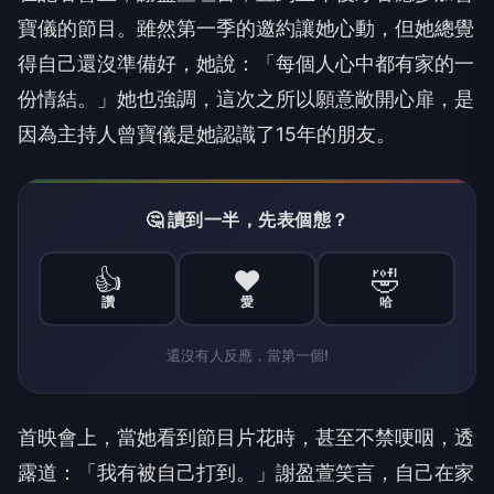
寶儀的節目。
雖然第一季的邀約讓她心動，但她總覺
得自己還沒準備好，她說：「
每個人心中都有家的一
份情結。」她也強調，
這次之所以願意敞開心扉，是
因為主持人曾寶儀是她認識了
15
年的
朋友。
🤔 讀到一半，先表個態？
👍
❤️
🤣
讚
愛
哈
還沒有人反應，當第一個!
首映會上，當她看到節目片花時，甚至不禁哽咽，透
露道：
「我有被自己打到。」謝盈萱笑言，自己在家