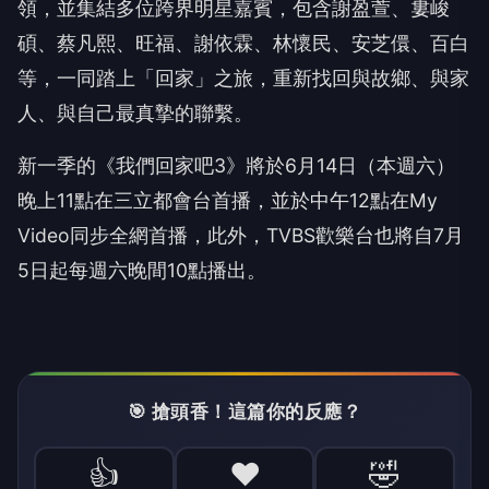
領，
並集結多位跨界明星嘉賓，包含謝盈萱、婁峻
碩、蔡凡熙、旺福、
謝依霖、林懷民、安芝儇、百白
等，一同踏上「回家」之旅，
重新找回與故鄉、與家
人、與自己最真摯的聯繫。
新一季的《我們回家吧
3
》將於
6
月
14
日（本週六）
晚上
11
點在
三立都會台首播，並於中午
12
點在
My
Video
同步全網首播，此外，
TVBS
歡樂台也將自
7
月
5
日起
每週六晚間
10
點播出。
🎯 搶頭香！這篇你的反應？
👍
❤️
🤣