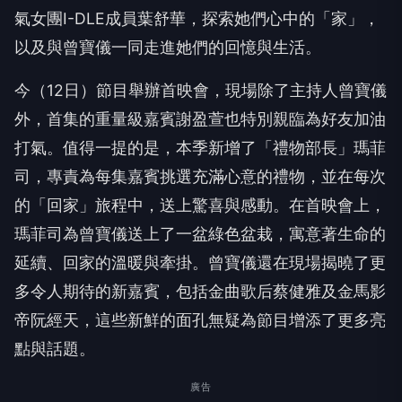
氣女團
I-DLE
成員
葉舒華，探索她們心中的「家」，
以及與曾寶儀一同走進她們的回憶與生活。
今（
12
日）節目舉辦首映會，現場除了主持人曾寶儀
外，
首集的重量級嘉賓謝盈萱也特別親臨為好友加油
打氣。
值得一提的是，本季新增了「禮物部長」瑪菲
司，
專責為每集嘉賓挑選充滿心意的禮物，並在每次
的「回家」旅程中，
送上驚喜與感動。在首映會上，
瑪菲司為曾寶儀送上了一盆綠色盆栽，寓意著生命的
延續、
回家的溫暖與牽掛。曾寶儀還在現場揭曉了更
多令人期待的新嘉賓，
包括金曲歌后蔡健雅及金馬影
帝阮經天，
這些新鮮的面孔無疑為節目增添了更多亮
點與話題。
廣告