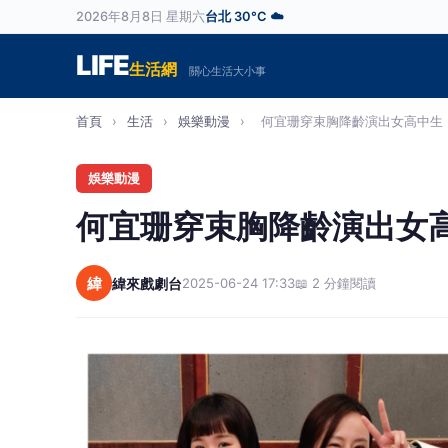
2026年8月8日 星期六
台北 30°C ☁️
LIFE
生活網
關心生活大小事
首頁
›
生活
›
娛樂動漫
›
何宜珊穿束胸降齡演出女高中生 
娛樂動漫
何宜珊穿束胸降齡演出女
緯
緯來戲劇台
2025-06-24 17:33
📖 2 分鐘閱讀