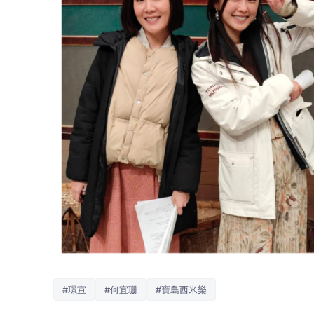
#璟宣
#何宜珊
#寶島西米樂