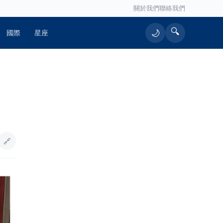
關於我們
聯絡我們
🔍
🌙
國際
星座
🔥 熱門文章
日媒爆養樂多中壢廠生蟑螂 桃市衛生
1
局突擊稽查結果出爐
🔗
臺東縣表揚36位模範父親 傳遞正向家
2
庭價值、良善家風代代相傳
郭書瑤36歲生日送驚喜！無預警宣布
3
好消息 性感私服美出新高度
金門港旅運中心啟用 通力27座設備
4
支援小三通旅運