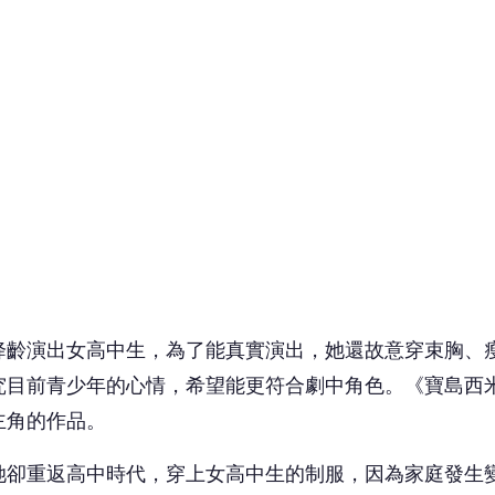
降齡演出女高中生，為了能真實演出，
她還故意穿束胸、
究目前青少年的心情，希望能更符合劇中角色。《
寶島西
主角的作品。
她卻重返高中時代，
穿上女高中生的制服，因為家庭發生
親的腳步，
向尹昭德飾演的西裝師傅拜師學藝，立志成為
 讀到一半，先表個態？
❤️
🤣
愛
哈
沒有人反應，當第一個!