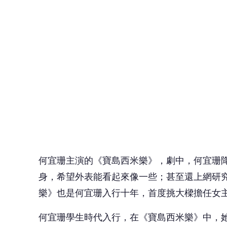
何宜珊主演的《
寶島西米樂》，劇中，何宜珊
身，希望外表能看起來像一些；
甚至還上網研
樂》也是何宜珊入行十年，首度挑大樑擔任女
何宜珊學生時代入行，在《寶島西米樂》中，
故，
讓她處升學或就業的選擇中，決定步上父
位女西裝師。
🤔
👍
讚
還