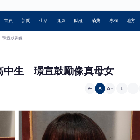
首頁
新聞
生活
健康
財經
消費
專欄
地方
璟宣鼓勵像...
高中生 璟宣鼓勵像真母女
A+
L
f
A
A−