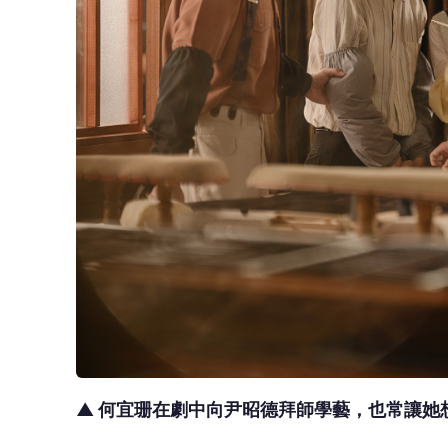
▲ 何宜珊在劇中向尹昭德拜師學藝，也常讓她
為了演活劇中女高中生，何宜珊透露還故意穿
也讓她真的彷彿回到那年代，
何宜珊說，
印象
像是她媽媽會做的事情，當下也被璟宣的威嚴
劇中，何宜珊看到璟宣飾演的母親因為父親失
滿日益加增。何宜珊說，
為了知道青少年的想
樣、想法是什麼，讓她能揣摩得更精細。
何宜
苗栗拍戲，一起過夜，聊了很多，璟宣也頻頻