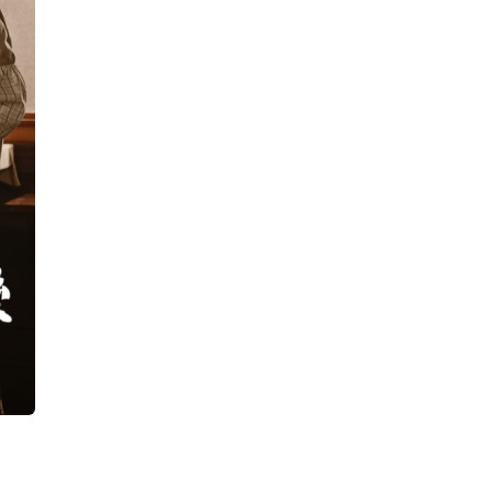
己見
真的
親不
是怎
次去