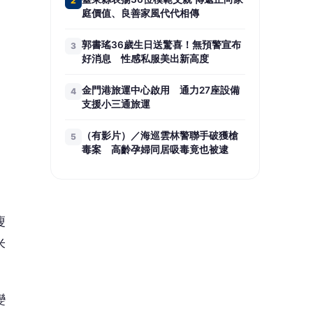
瘦
米
變
第一