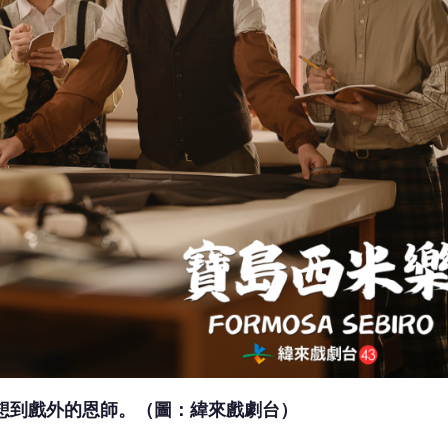
想到戲外的恩師。（圖：緯來戲劇台）
束胸、瘦身，
只上乾淨的底妝；
劇中青少年的反叛與固執
最深刻的就璟宣飾演的母親要她在餐桌上跟房東打招呼，
嚇到。
蹤，為了繼續撐下去，
只好對房東投懷送抱，導致她對母
法，她還上網爬文、看
Dcard
等，
想知道青少年的反應會
珊說，跟璟宣雖然沒差太多歲，但兩人真的很像母女，
有
鼓勵她，
加增她信心，讓她覺得好像是她的真媽媽。