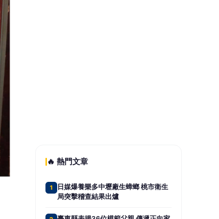
（有影片）／海巡雲林警聯手破獲槍
5
毒案 高齡孕婦同居吸毒竟也被逮
📰 同分類文章
獅門影業積極推動《麥可傑克
森》續集 擬今年底至明年初開
拍
大提琴家馬友友再度來臺！臺
北、臺中共譜音樂饗宴 每次
訪臺都帶來不同驚喜