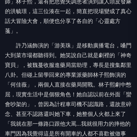
的洪毓璟，這三位湊在一起，簡直把現場變成了真心
話大冒險大會，順便也分享了各自的「心靈處方
菚」。
許乃涵飾演的「游美珠」是移動廣播電台，嗓門
大到菜市場都聽得到。她笑說自己就是劇裡的「神奇
寶貝」，被魏蔓收服進藥局當助理，專長是搜集鄰里
八卦。但碰上留學回來的專業派藥師林子熙飾演的
「何佳薇」，兩個人直接在藥局開戰。林子熙劇中憋
屈，現實生活中是個狠角色！她自認以前在外面「蠻
會吵架的」，曾因為計程車司機不認識路，還故意碎
念、甚至不認路還叫她下車，她整個人火都上來了
「我就在那一條路口跟他大罵...我就很用力的摔他的
車門因為我覺得這是所有開車的人都不喜歡被做事
情」。