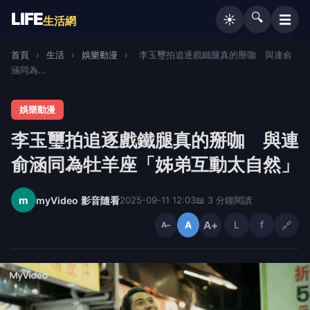
LIFE
🔍
☰
☀️
生活網
首頁
›
生活
›
娛樂動漫
›
李玉璽拍追逐戲鐵腿真的掰咖 與連俞
涵同為...
娛樂動漫
李玉璽拍追逐戲鐵腿真的掰咖 與連
俞涵同為牡羊座「姊弟互動太自然」
m
myVideo 影音隨看
2025-09-11 12:03
📖 3 分鐘閱讀
A+
L
f
🔗
A
A−