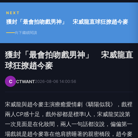
獲封「最會拍吻戲男神」 宋威龍直球狂撩趙今麥
向下繼續閱讀
獲封「最會拍吻戲男神」 宋威龍直
球狂撩趙今麥
C
CTWANT
2026-08-06 14:00:56
宋威龍與趙今麥主演療癒愛情劇《驕陽似我》，戲裡
兩人CP感十足，戲外卻都是標準I人，宋威龍笑說第
一次見面是在化妝間，兩人一句話都沒說，偏偏第一
場戲就是趙今麥靠在他肩膀睡著的親密橋段，趙今麥
坦言當時對宋威龍的第一印象是「很安靜、不太愛講
話」，宋威龍則稱讚她「很專業、很認真」，直到合