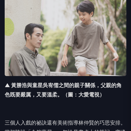
▲ 黃勝浩與童星吳宥儒之間的親子關係，父親的角
色既要嚴厲，又要溫柔。（圖：大愛電視）
三個人入戲的祕訣還有美術指導林仲賢的巧思安排。
當初陳設「全銨藥局」，無論是書桌上的筆記、窗邊