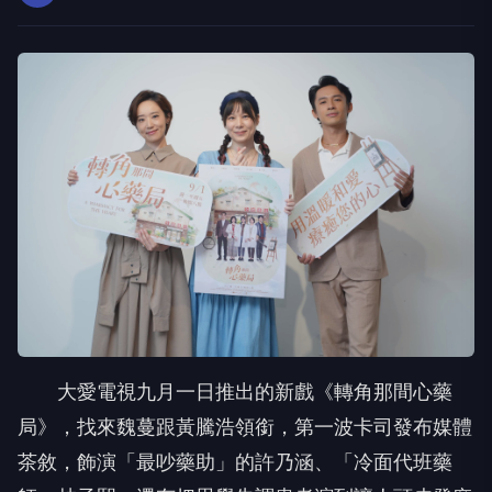
大愛電視九月一日推出的新戲《轉角那間心藥
局》，找來魏蔓跟黃騰浩領銜，第一波卡司發布媒體
茶敘，飾演「最吵藥助」的許乃涵、「冷面代班藥
師」林子熙，還有把思覺失調患者演到讓人頭皮發麻