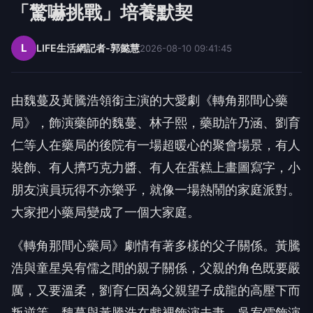
「驚嚇挑戰」培養默契
L
LIFE生活網記者-郭懿慧
2026-08-10 09:41:45
由魏蔓及黃騰浩領銜主演的大愛劇《轉角那間心藥
局》，飾演藥師的魏蔓、林子熙，藥助許乃涵、劉育
仁等人在藥局的後院有一場超暖心的聚會場景，有人
裝飾、有人擠巧克力醬、有人在蛋糕上畫圖寫字，小
朋友演員玩得不亦樂乎，就像一場熱鬧的家庭派對。
大家把小藥局變成了一個大家庭。
《轉角那間心藥局》劇情有著多樣的父子關係。黃騰
浩與童星吳宥儒之間的親子關係，父親的角色既要嚴
厲，又要溫柔，劉育仁因為父親望子成龍的高壓下而
叛逆等。魏蔓與黃騰浩在戲裡飾演夫妻，吳宥儒飾演