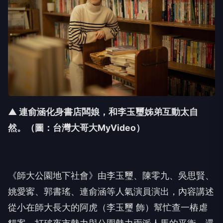
▲ 連俞涵化身書店闆娘，和李玉璽姊弟互動太自
然。（圖：台灣大哥大MyVideo）
《師大公園地下社會》由李玉璽、陳零九、
吳思賢、
姚愛寗、郭書瑤、連俞涵等人氣演員演出，
內容講述
從小在師大長大的阿虎（李玉璽 飾）幫忙查一樁虐