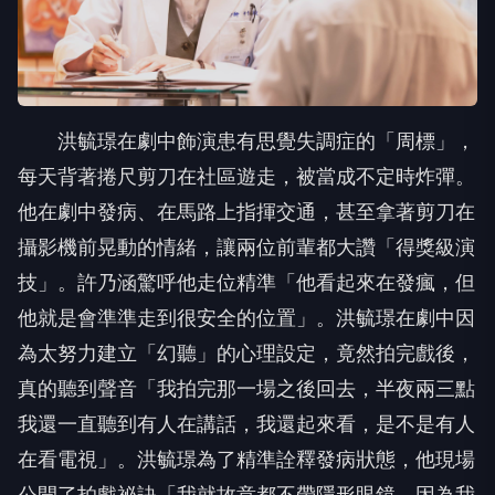
洪毓璟在劇中飾演患有思覺失調症的「周標」，
每天背著捲尺剪刀在社區遊走，被當成不定時炸彈。
他在劇中發病、在馬路上指揮交通，甚至拿著剪刀在
攝影機前晃動的情緒，讓兩位前輩都大讚「得獎級演
技」。許乃涵驚呼他走位精準「他看起來在發瘋，但
他就是會準準走到很安全的位置」。洪毓璟在劇中因
為太努力建立「幻聽」的心理設定，竟然拍完戲後，
真的聽到聲音「我拍完那一場之後回去，半夜兩三點
我還一直聽到有人在講話，我還起來看，是不是有人
在看電視」。洪毓璟為了精準詮釋發病狀態，他現場
公開了拍戲祕訣「我就故意都不帶隱形眼鏡，因為我
近視500度，拿下來其實真的就是模糊，變得很聽不
太到周遭的聲音，比較遙遠，比較好進入狀況」。