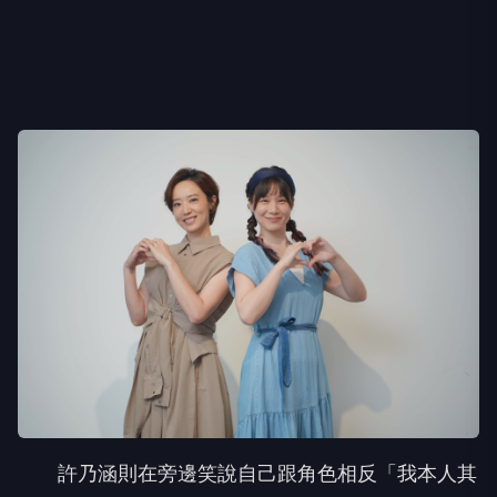
許乃涵則在旁邊笑說自己跟角色相反「我本人其
實對八卦還蠻後知後覺的，遲鈍到人家都已經離婚或
分手了，我還會問『那個誰最近怎麼樣？』然後所有