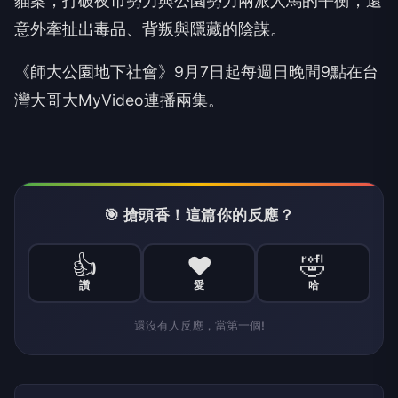
貓案，打破夜市勢力與公園勢力兩派人馬的平衡，
還
意外牽扯出毒品、背叛與隱藏的陰謀。
《師大公園地下社會》
9月7日起每週日晚間9點在台
灣大哥大MyVideo連播兩集。
🎯 搶頭香！這篇你的反應？
👍
❤️
🤣
讚
愛
哈
還沒有人反應，當第一個!