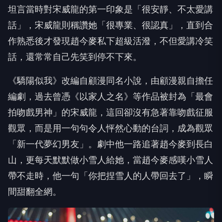
作熟悉後才發現趙今麥私下超級活潑，不但愛講冷笑
話，還常常自己先笑到停不下來。
《驕陽似我》改編自顧漫同名小說，由顧漫親自擔任
編劇，過去曾憑《以家人之名》等作品被封為「最會
拍吻戲男神」的宋威龍，這回卻沒有急著靠吻戲征服
觀眾，而是用一句句令人怦然心動的台詞，成為觀眾
「新一代夢幻男友」。劇中他一路追著趙今麥到長白
山，更每天默默做小雪人給她，當趙今麥感嘆小雪人
帶不走時，他一句「你把捏雪人的人帶回去了」，瞬
間甜翻全網。