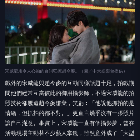
宋威龍用令人心動的台詞狂撩趙今麥。（圖／中天娛樂台提供）
戲外的宋威龍與趙今麥的互動同樣話題十足，拍戲期
間他們經常互當彼此的御用攝影師，不過宋威龍的拍
照技術卻屢遭趙今麥嫌棄，笑虧：「他說他抓拍的是
情緒，但抓拍的都不對。」更直言幾乎沒有一張照片
讓自己滿意。事實上，宋威龍一直有個攝影夢，曾在
活動現場主動替不少藝人掌鏡，雖然意外成了「大型
翻車現場」，他仍對自己的技術相當有信心，笑說如
果沒有成為演員，最想當一名攝影師，尤其希望拍攝