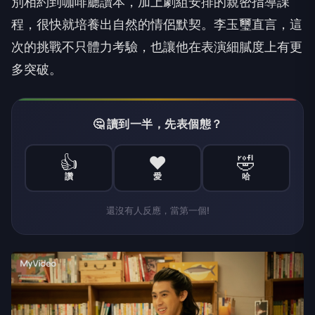
別相約到咖啡廳讀本，
加上劇組安排的親密指導課
程，很快就培養出自然的情侶默契。
李玉璽直言，這
次的挑戰不只體力考驗，
也讓他在表演細膩度上有更
多突破。
🤔 讀到一半，先表個態？
👍
❤️
🤣
讚
愛
哈
還沒有人反應，當第一個!