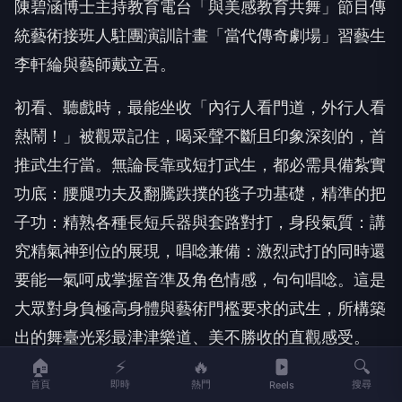
陳碧涵博士主持教育電台「與美感教育共舞」節目傳
統藝術接班人駐團演訓計畫「當代傳奇劇場」習藝生
李軒綸與藝師戴立吾。
初看、聽戲時，最能坐收「內行人看門道，外行人看
熱鬧！」被觀眾記住，喝采聲不斷且印象深刻的，首
推武生行當。無論長靠或短打武生，都必需具備紮實
功底：腰腿功夫及翻騰跌撲的毯子功基礎，精準的把
子功：精熟各種長短兵器與套路對打，身段氣質：講
究精氣神到位的展現，唱唸兼備：激烈武打的同時還
要能一氣呵成掌握音準及角色情感，句句唱唸。這是
大眾對身負極高身體與藝術門檻要求的武生，所構築
出的舞臺光彩最津津樂道、美不勝收的直觀感受。
🏠
⚡
🔥
🔍
首頁
即時
熱門
搜尋
Reels
廣告