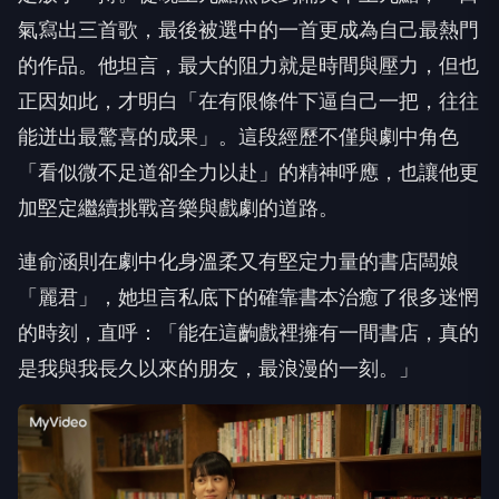
氣寫出三首歌，
最後被選中的一首更成為自己最熱門
的作品。他坦言，
最大的阻力就是時間與壓力，但也
正因如此，才明白「
在有限條件下逼自己一把，往往
能迸出最驚喜的成果」。
這段經歷不僅與劇中角色
「看似微不足道卻全力以赴」的精神呼應，
也讓他更
加堅定繼續挑戰音樂與戲劇的道路。
連俞涵則在劇中化身溫柔又有堅定力量的書店闆娘
「麗君」，
她坦言私底下的確靠書本治癒了很多迷惘
的時刻，直呼：「
能在這齣戲裡擁有一間書店，真的
是我與我長久以來的朋友，
最浪漫的一刻。」