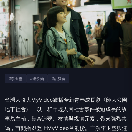
#李玉璽
#連俞涵
#姚愛寗
台灣大哥大MyVideo跟播全新青春成長劇《
師大公園
地下社會》，
以一群年輕人因社會事件被迫成長的故
事為主軸，集合追夢、
友情與親情元素，帶來強烈共
鳴，
甫開播即登上MyVideo台劇榜。
主演李玉璽與連