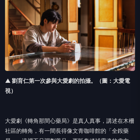
▲ 劉育仁第一次參與大愛劇的拍攝。（圖：大愛電
視）
大愛劇《轉角那間心藥局》是真人真事，講述在木柵
社區的轉角，有一間長得像文青咖啡館的「全銨藥
局」，這裡不只調劑藥品，更販售縫補靈魂的處方