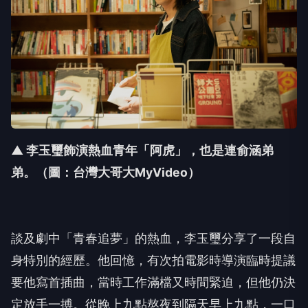
▲ 李玉璽飾演熱血青年「阿虎」，也是連俞涵弟
弟。（圖：台灣大哥大MyVideo）
談及劇中「青春追夢」的熱血，李玉璽分享了一段自
身特別的經歷。
他回憶，有次拍電影時導演臨時提議
要他寫首插曲，
當時工作滿檔又時間緊迫，但他仍決
定放手一搏。
從晚上九點熬夜到隔天早上九點，一口