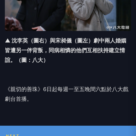
▲ 沈李英（圖右）與宋昶儀（圖左）劇中兩人婚姻
皆遭另一伴背叛，同病相憐的他們互相扶持建立情
誼
。（圖：八大）
《親切的善珠》
6
日起每週一
至五晚間六點於八大戲
劇台首播。
NEXT