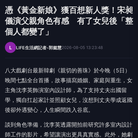
憑《黃金新娘》獲百想新人獎！宋昶
儀演父親角色有感 有了女兒後「整
個人都變了」
L
LIFE生活網記者-郭懿慧
2026-08-05 13:23:48
八大戲劇台最新韓劇《親切的善珠》於今晚（
5
日）
晚間七點全台首播，故事描寫婚姻、家庭與重生，
女
主角沈李英飾演室內設計師，為了支持丈夫出國留
學，
獨自扛起家計並照顧女兒，沒想到丈夫學成返國
後卻外遇變心，
人生瞬間跌入谷底。
談到角色準備，
沈李英透露開拍前研究許多室內設計
師工作的影片，
希望讓演出更具真實感。此外，她劇