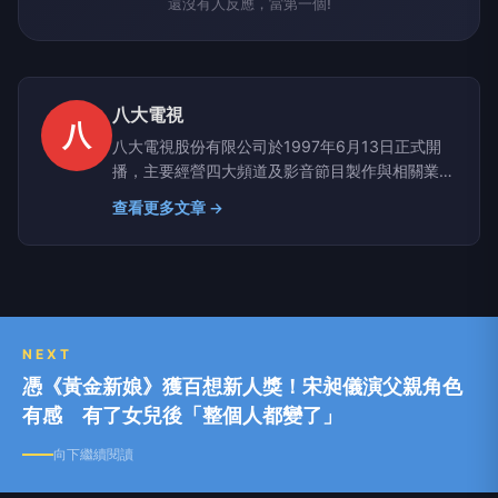
還沒有人反應，當第一個!
八大電視
八
八大電視股份有限公司於1997年6月13日正式開
播，主要經營四大頻道及影音節目製作與相關業
務。榮耀與肯定：1.最優秀的娛樂新聞節目！2.第
查看更多文章 →
十一屆新聞局-兩岸新聞報導獎；3.卓越新聞-新聞
採訪報導獎；4.Yahoo!奇摩-第二屆理想新聞媒體
大調查娛樂價值獲得高分；5.Yahoo!奇摩-第三屆
理想新聞媒體大調查「最佳娛樂新聞」；6.廣電基
金會-屢年獲得最優良節目
NEXT
憑《黃金新娘》獲百想新人獎！宋昶儀演父親角色
有感 有了女兒後「整個人都變了」
向下繼續閱讀