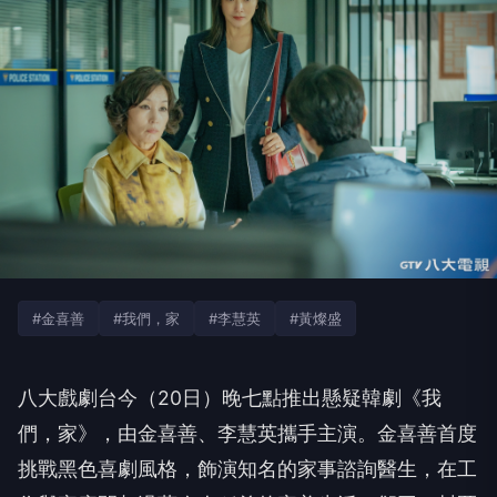
#金喜善
#我們，家
#李慧英
#黃燦盛
八大戲劇台今（
20
日）晚七點推出懸疑韓劇《我
們，家》，
由金喜善、李慧英攜手主演。金喜善首度
挑戰黑色喜劇風格，
飾演知名的家事諮詢醫生，
在工