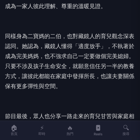
成為一家人彼此理解、尊重的溫暖見證。
同樣身為二寶媽的二伯，也對藏鏡人的育兒觀念深表
認同。她認為，藏鏡人懂得「適度放手」，不執著於
成為完美媽媽，也不強求自己一定要做個完美媳婦。
只要不涉及孩子生命安全，就願意信任另一半的教養
方式，讓彼此都能在家庭中發揮所長，也讓夫妻關係
保有更多彈性與空間。
節目最後，眾人也分享一路走來的育兒甘苦與家庭相
處點滴，從生育選擇、姓氏傳承，到夫妻分工與親子
🏠
⚡
🔥
🔍
首頁
即時
熱門
搜尋
Reels
教育，沒有標準答案，唯有彼此尊重、充分溝通，才