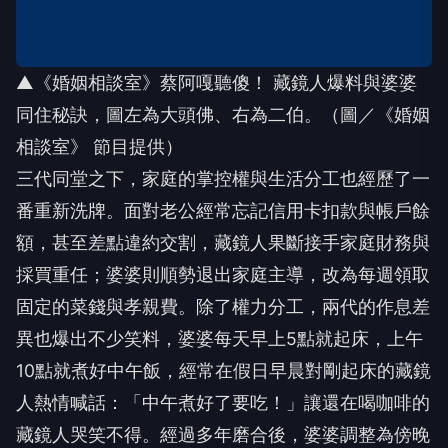
▲《婚姻相談室》蔡阿嘎聽傻！ 藏鏡人爆料與婆婆
同住秘訣，圖左為大頭佛、右為二伯。（圖／《婚姻
相談室》 節目提供）
三代同堂之下，家庭的掌控權與生活分工也經歷了一
番重新洗牌。面對老公經常忘記信用卡扣款與帳戶餘
額，甚至差點違約交割，藏鏡人果斷接手家庭財務與
採買重任；婆婆則順勢退出家庭主導，改為每週領取
固定的菜錢與孝親費。除了權力分工，兩代的作息差
異也爆出不少笑料，婆婆每天早上5點就起床，上午
10點就煮好中午飯，經常在假日早晨對剛起床的藏鏡
人熱情喊話：「中午煮好了要吃！」讓還在喝咖啡的
藏鏡人哭笑不得。經過多年磨合後，婆婆調整為傍晚