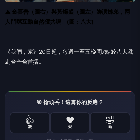
▲ 金喜善（圖右）與黃燦盛（圖左）飾演姊弟，兩
人鬥嘴互動自然獲共嗚。(圖：八大)
《我們，家》
20
日起，每週一至五晚間
7
點於八大戲
劇台全台首播。
🎯 搶頭香！這篇你的反應？
👍
❤️
🤣
讚
愛
哈