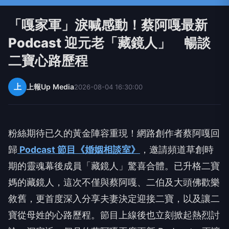
「嘎家軍」淚喊感動！蔡阿嘎最新
Podcast 迎元老「藏鏡人」 暢談
二寶心路歷程
上
上報Up Media
2026-08-04 16:30:00
粉絲期待已久的黃金陣容重現！網路創作者蔡阿嘎回
歸
Podcast 節目《婚姻相談室》
，邀請頻道草創時
期的靈魂幕後成員「藏鏡人」驚喜合體。已升格二寶
媽的藏鏡人，這次不僅與蔡阿嘎、二伯及大頭佛歡樂
敘舊，更首度深入分享夫妻決定迎接二寶，以及讓二
寶從母姓的心路歷程。節目上線後也立刻掀起熱烈討