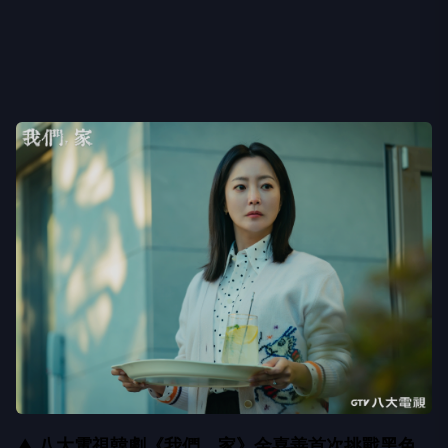
▲ 八大電視韓劇《我們，家》金喜善首次挑戰黑色