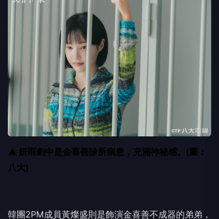
▲ 妍雨劇中是金喜善診所病患，充滿神秘感。(圖：
八大)
韓團
2PM
成員黃燦盛則是飾演金喜善不成器的弟弟，