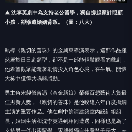
▲ 沈李英劇中為支持老公留學，獨自撐起家計照顧
小孩，卻慘遭婚姻背叛。
（圖：八大）
執導《親切的善珠》的金興東導演表示，
這部作品雖
然屬於日日劇類型，卻不是一部能輕鬆觀看的戲劇，
他希望觀眾能隨著劇情投入角色心境，在生氣、
開懷
大笑中獲得共鳴與感動。
男主角宋昶儀曾憑《黃金新娘》榮獲百想藝術大賞最
佳男新人獎，
《親切的善珠》是他睽違六年再度擔綱
主演的重要作品。
他在劇中飾演建築室內設計組組
長，
婚姻生活和沈李英遇到相同遭遇，
同樣也是為了
支持另一伴出國留學，宋昶儀獨自扶養兒子長大，
未