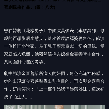
喜劇風格作品。(圖：八大)
曾在韓劇《花樣男子》中飾演具俊表（李敏鎬飾）
母
親的百想影后李慧英，這次首度詮釋婆婆角色，
飾演
一位推理小說家、為了兒子願意奉獻一切的母親。
當
家庭陷入危機，她毅然選擇與媳婦金喜善聯手合作，
共同面對命運的考驗。
劇中飾演金喜善診所病人的妍雨，角色充滿神秘感，
她的出現讓金喜善警覺出別有目的。再次與金喜善合
作，妍雨笑說：
「上一部作品我們飾演姊妹，這次卻
成了陌生人。」