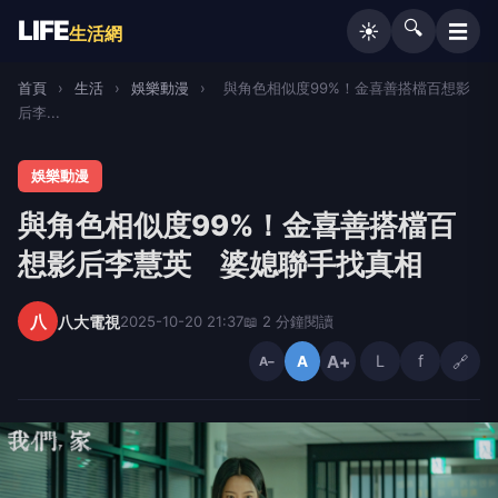
LIFE
🔍
☰
☀️
生活網
首頁
›
生活
›
娛樂動漫
›
與角色相似度99%！金喜善搭檔百想影
后李...
娛樂動漫
與角色相似度99%！金喜善搭檔百
想影后李慧英 婆媳聯手找真相
八
八大電視
2025-10-20 21:37
📖 2 分鐘閱讀
A+
L
f
🔗
A
A−