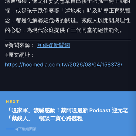
溝通橋樑，像是在婆婆想拿自己筷子餵孫子時主動阻
攔，或是孩子跌倒婆婆「罵地板」時及時導正育兒觀
念，都是化解婆媳危機的關鍵。藏鏡人以開朗與理性
的心態，為現代家庭提供了三代同堂的絕佳範例。
※新聞來源：
互傳媒新聞網
※原文網址：
https://hoomedia.com.tw/2026/08/04/158378/
NEXT
「嘎家軍」淚喊感動！蔡阿嘎最新 Podcast 迎元老
「藏鏡人」 暢談二寶心路歷程
向下繼續閱讀