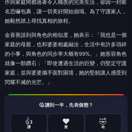
作與家庭間都過著令人稱羨的完美生活，
卻因一封匿
名恐嚇包裹，讓一切美好開始崩塌。為了守護家人，
她毅然踏上尋找真相的旅程。
金喜善談到與角色的相似度，她表示：「我也是一個
家庭的母親，
也和婆婆相處融洽，生活中有許多瑣碎
的小事，
與角色的同步率大概有
99%
。」她形容角色
就像一顆鑽石：「
即使遭遇生活的巨變，仍堅定守護
家庭，並與婆婆攜手面對困境，
她的堅韌讓人感受到
閃耀不滅的光芒。」
🤔 讀到一半，先表個態？
👍
❤️
🤣
讚
愛
哈