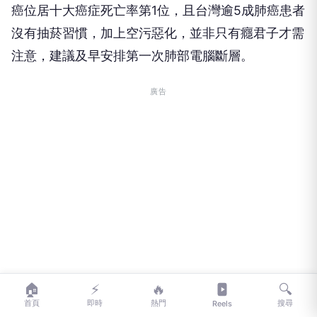
癌位居十大癌症死亡率第1位，且台灣逾5成肺癌患者
沒有抽菸習慣，加上空污惡化，並非只有癮君子才需
注意，建議及早安排第一次肺部電腦斷層。
廣告
🏠
⚡
🔥
🔍
首頁
即時
熱門
搜尋
Reels