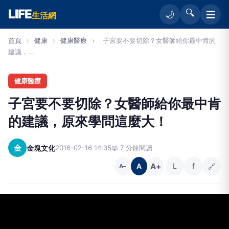
LIFE
🔍
☰
🌙
生活網
首頁
›
健康
›
健康醫療
›
子宮要不要切除？女醫師給你最中肯的
建議，...
健康醫療
子宮要不要切除？女醫師給你最中肯
的建議，原來學問這麼大！
金
金塊文化
2016-02-16 14:35
📖 7 分鐘閱讀
A+
L
f
🔗
A
A−