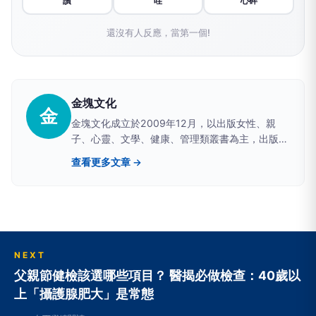
讚
哇
心碎
還沒有人反應，當第一個!
金塊文化
金
金塊文化成立於2009年12月，以出版女性、親
子、心靈、文學、健康、管理類叢書為主，出版類
型包含紙本書及電子書，發行範圍廣及台灣、東南
查看更多文章 →
亞、港澳及美加等華文閱讀地區。從成立以來，金
塊文化立志為華文閱讀人口出版好書，讓愛書人永
不寂寞；也立志網羅頂尖寫手，為華文寫作人才提
供最優質的出版空間。未來，金塊文化及所屬出版
相關事業將嘗試結合更多元的閱讀媒介，從不同閱
讀工具，提供讀者更優質、更豐富的閱讀體驗。
NEXT
父親節健檢該選哪些項目？ 醫揭必做檢查：40歲以
上「攝護腺肥大」是常態