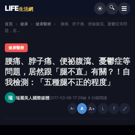
LIFE
🔍
☰
☀️
生活網
首頁
›
健康
›
健康醫療
›
腰痛、脖子痛、便祕腹瀉、憂鬱症等問
題，居...
健康醫療
腰痛、脖子痛、便祕腹瀉、憂鬱症等
問題，居然跟「腿不直」有關？！自
我檢測：「五種腿不正的程度」
瑞
瑞麗美人國際媒體
2017-03-06 17:26
📖 4 分鐘閱讀
A+
L
f
🔗
A
A−