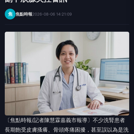
焦
焦點時報
2026-08-06 14:21:09
〔焦點時報/記者陳慧霖嘉義市報導〕不少洗腎患者
長期飽受皮膚搔癢、骨頭疼痛困擾，甚至誤以為是洗