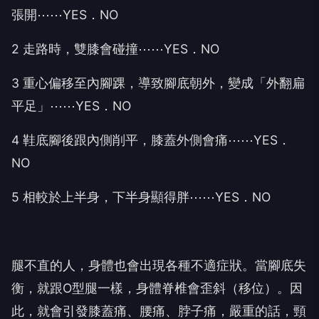
張開⋯⋯YES．NO
2 走路時，雙膝會碰撞⋯⋯YES．NO
3 重心偏移至內腳踝，導致腳底朝外，變成「外翻扁
平足」⋯⋯YES．NO
4 鞋底腳後跟內側削平，膝蓋外側會痛⋯⋯YES．
NO
5 相較於上半身，下半身顯得胖⋯⋯YES．NO
腿不直的人，身體也會出現各種不適症狀。當腳底失
衡，就跟O型腿一樣，身體脊椎會歪斜（移位）。因
此，就會引發膝蓋痛、腰痛、脖子痛，嚴重的話，頸