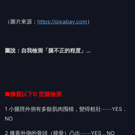
（圖片來源：
https://pixabay.com
）
圖說：自我檢測「腿不正的程度」...
■
膝蓋以下O 型腿檢測
1 小腿脛外側有多餘肌肉囤積，變得粗壯⋯⋯YES．
NO
2 膝蓋外側的骨頭（腓骨）凸出⋯⋯YES．NO