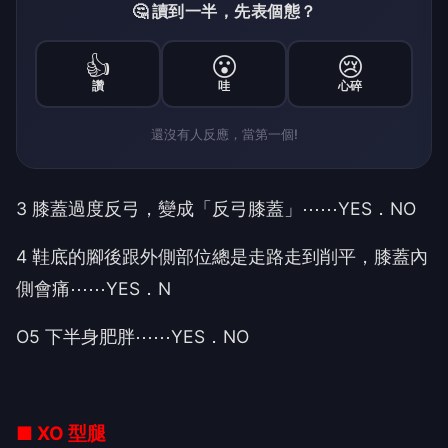
🤔 讀到一半，先表個態？
👍
😮
😢
讚
哇
心碎
還沒有人反應，當第一個!
3 膝蓋過度反弓，變成「反弓膝蓋」⋯⋯YES．NO
4 鞋底的腳後跟外側部位總是走路走到削平，膝蓋內
側會痛⋯⋯YES．N
O5 下半身肥胖⋯⋯YES．NO
■ XO 型腿