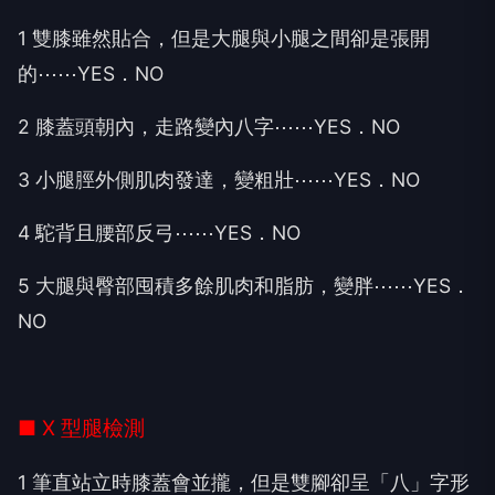
1 雙膝雖然貼合，但是大腿與小腿之間卻是張開
的⋯⋯YES．NO
2 膝蓋頭朝內，走路變內八字⋯⋯YES．NO
3 小腿脛外側肌肉發達，變粗壯⋯⋯YES．NO
4 駝背且腰部反弓⋯⋯YES．NO
5 大腿與臀部囤積多餘肌肉和脂肪，變胖⋯⋯YES．
NO
■ X 型腿檢測
1 筆直站立時膝蓋會並攏，但是雙腳卻呈「八」字形