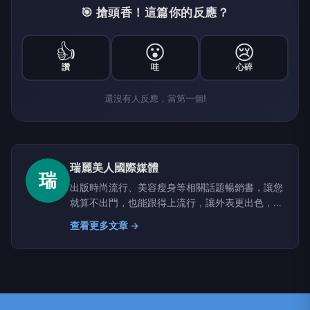
🎯 搶頭香！這篇你的反應？
👍
😮
😢
讚
哇
心碎
還沒有人反應，當第一個!
瑞麗美人國際媒體
瑞
出版時尚流行、美容瘦身等相關話題暢銷書，讓您
就算不出門，也能跟得上流行，讓外表更出色，增
加內涵和深度，全身上下由內而外的散發自信美
查看更多文章 →
麗!