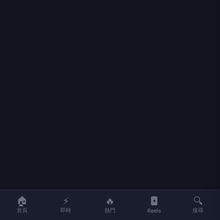
🏠
⚡
🔥
🔍
首頁
即時
熱門
搜尋
Reels
她指出，副甲狀腺素長期過高，會持續將骨骼中的鈣