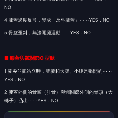
NO
4 膝蓋過度反弓，變成「反弓膝蓋」⋯⋯YES．NO
5 骨盆歪斜，無法開腿運動⋯⋯YES．NO
■ 膝蓋與髖關節O 型腿
1 腳尖並攏站立時，雙膝和大腿、小腿是張開的⋯⋯
YES．NO
2 膝蓋外側的骨頭（腓骨）與髖關節外側的骨頭（大
轉子）凸出⋯⋯YES．NO