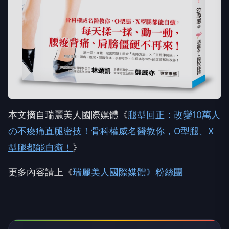
本文摘自瑞麗美人國際媒體《
腿型回正：改變10萬人
の不痠痛直腿密技！骨科權威名醫教你，O型腿、X
型腿都能自癒！
》
更多內容請上《
瑞麗美人國際媒體》粉絲團