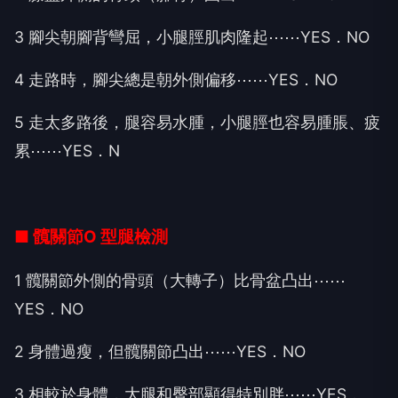
3 腳尖朝腳背彎屈，小腿脛肌肉隆起⋯⋯YES．NO
4 走路時，腳尖總是朝外側偏移⋯⋯YES．NO
5 走太多路後，腿容易水腫，小腿脛也容易腫脹、疲
累⋯⋯YES．N
■ 髖關節O 型腿檢測
1 髖關節外側的骨頭（大轉子）比骨盆凸出⋯⋯
YES．NO
2 身體過瘦，但髖關節凸出⋯⋯YES．NO
3 相較於身體，大腿和臀部顯得特別胖⋯⋯YES．