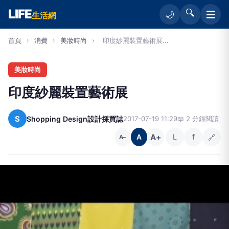
LIFE
🔍
☰
🌙
生活網
首頁
›
消費
›
美妝時尚
›
印度紗麗裝置藝術展...
美妝時尚
印度紗麗裝置藝術展
S
Shopping Design設計採買誌
2017-07-19 11:29
📖 2 分鐘閱讀
A+
L
f
🔗
A
A−