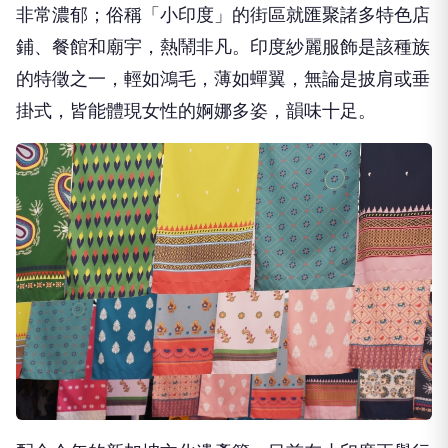
非常濃郁；俗稱「小印度」的街區就匯聚諸多特色店
鋪、餐館和廟宇，熱鬧非凡。印度紗麗服飾是該種族
的特徵之一，輕如鴻毛，薄如蟬翼，無論是披肩或垂
掛式，皆能體現女性的婀娜多姿，韻味十足。