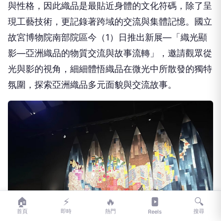
與性格，因此織品是最貼近身體的文化符碼，除了呈
現工藝技術，更記錄著跨域的交流與集體記憶。國立
故宮博物院南部院區今（1）日推出新展—「織光顯
影—亞洲織品的物質交流與故事流轉」，邀請觀眾從
光與影的視角，細細體悟織品在微光中所散發的獨特
氛圍，探索亞洲織品多元面貌與交流故事。
🏠
⚡
🔥
🔍
首頁
即時
熱門
搜尋
Reels