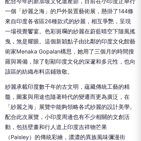
配合今年的新加坡文化遺產節，目前在小印度正舉行
一個「紗麗之海」的戶外裝置藝術展，懸掛了144條
來自印度各省區26種款式的紗麗，相互爭艷，呈現
一場視覺饗宴。色彩斑斕的紗麗在蔚藍晴空下隨風搖
曳，煞是耀眼。這個新穎點子由比鄰的印度文化館藝
術家Menaka Gopalan構思，她用了三個月的時間搜
羅與籌備，除了彰顯印度文化的深邃和多元性，也向
該區的紡織布料店鋪致敬。
紗麗承載印度數千年的古文明，蘊藏傳統工藝的精
髓，圖案與用途也隨著時代的變遷而更為廣泛，在
「紗麗之海」展覽中能夠領略各式紗麗的設計美學。
配合此次展覽，小印度周邊也有不少相關的文創活
動，包括壁畫和行人道上印度吉祥物芒果
（Paisley）的傳統彩繪，濃濃的異族風味彌漫街