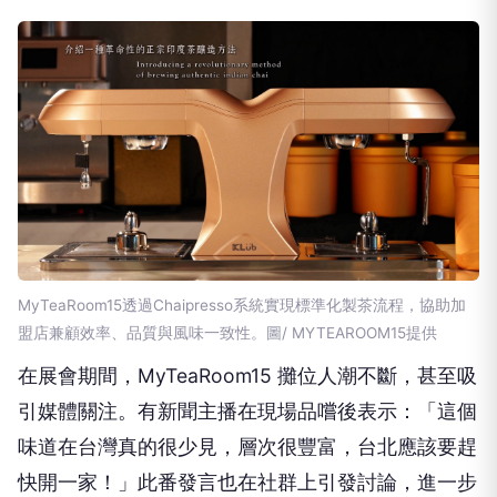
MyTeaRoom15透過Chaipresso系統實現標準化製茶流程，協助加
盟店兼顧效率、品質與風味一致性。圖/ MYTEAROOM15提供
在展會期間，MyTeaRoom15 攤位人潮不斷，甚至吸
引媒體關注。有新聞主播在現場品嚐後表示：「這個
味道在台灣真的很少見，層次很豐富，台北應該要趕
快開一家！」此番發言也在社群上引發討論，進一步