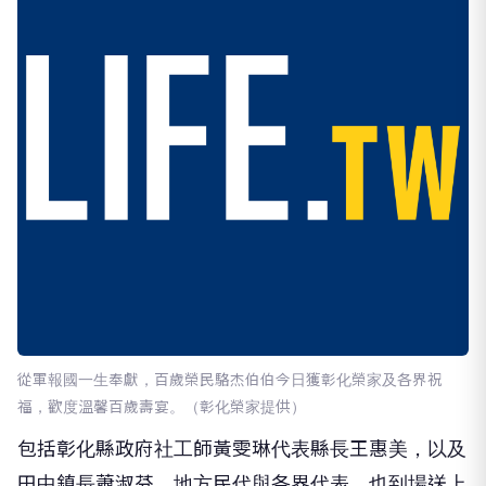
從軍報國一生奉獻，百歲榮民駱杰伯伯今日獲彰化榮家及各界祝
福，歡度溫馨百歲壽宴。（彰化榮家提供）
包括彰化縣政府社工師黃雯琳代表縣長王惠美，以及
田中鎮長蕭淑芬、地方民代與各界代表，也到場送上