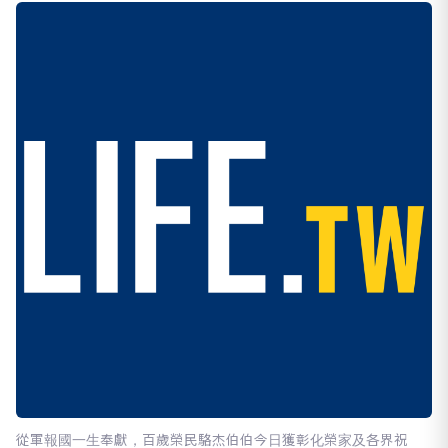
從軍報國一生奉獻，百歲榮民駱杰伯伯今日獲彰化榮家及各界祝