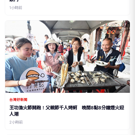
1小時前
台灣好新聞
王功漁火節開跑！父親節千人烤蚵 晚間8點8分鐘煙火迎
人潮
2小時前