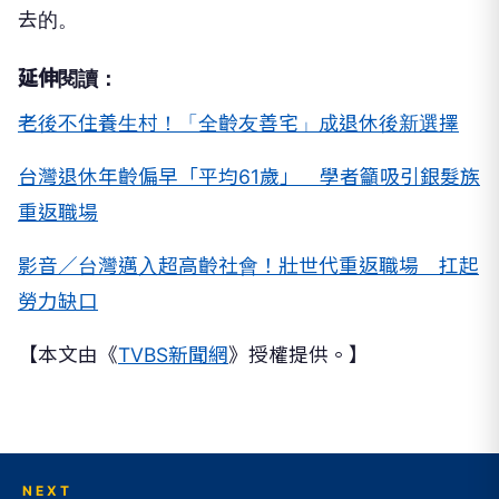
去的。
延伸閱讀：
老後不住養生村！「全齡友善宅」成退休後新選擇
台灣退休年齡偏早「平均61歲」 學者籲吸引銀髮族
重返職場
影音／台灣邁入超高齡社會！壯世代重返職場 扛起
勞力缺口
【本文由《
TVBS新聞網
》授權提供。】
NEXT