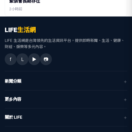
緊張會長期存在
2小時前
LIFE
生活網
LIFE 生活網是台灣領先的生活資訊平台，提供即時新聞、生活、健康、
財經、娛樂等多元內容。
f
L
▶
📷
新聞分類
新聞
更多內容
生活
地方新聞
健康
關於 LIFE
國際新聞
財經
合作夥伴