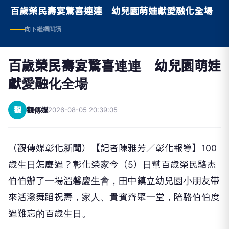
百歲榮民壽宴驚喜連連 幼兒園萌娃獻愛融化全場
向下繼續閱讀
百歲榮民壽宴驚喜連連 幼兒園萌娃
獻愛融化全場
觀
觀傳媒
2026-08-05 20:39:05
（觀傳媒彰化新聞）【記者陳雅芳／彰化報導】100
歲生日怎麼過？彰化榮家今（5）日幫百歲榮民駱杰
伯伯辦了一場溫馨慶生會，田中鎮立幼兒園小朋友帶
來活潑舞蹈祝壽，家人、貴賓齊聚一堂，陪駱伯伯度
過難忘的百歲生日。