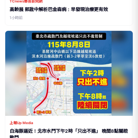
TCnews慈善新聞網
高齡展 郭啟中解析巴金森病：早發現治療更有效
1小時前
上報Up Media
白海豚逼近！北市水門下午2時「只出不進」 晚間8點關疏
散門