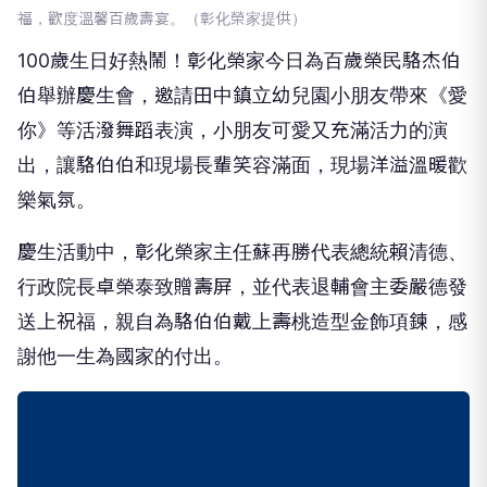
福，歡度溫馨百歲壽宴。（彰化榮家提供）
100歲生日好熱鬧！彰化榮家今日為百歲榮民駱杰伯
伯舉辦慶生會，邀請田中鎮立幼兒園小朋友帶來《愛
你》等活潑舞蹈表演，小朋友可愛又充滿活力的演
出，讓駱伯伯和現場長輩笑容滿面，現場洋溢溫暖歡
樂氣氛。
慶生活動中，彰化榮家主任蘇再勝代表總統賴清德、
行政院長卓榮泰致贈壽屏，並代表退輔會主委嚴德發
送上祝福，親自為駱伯伯戴上壽桃造型金飾項鍊，感
謝他一生為國家的付出。