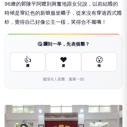
96歲的郭陳平阿嬤則興奮地跟女兒說，以前結婚的
時候是穿紅色的新娘服坐轎子，從來沒有穿過西式婚
紗，覺得自己好像公主一樣，笑得合不攏嘴！
🤔 讀到一半，先表個態？
👍
❤️
😮
讚
愛
哇
還沒有人反應，當第一個!