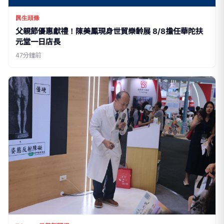
民生頭條
父親節優惠獻禮！陳美鳳現身世貿樂齡展 8/8擔任華陀扶
元堂一日店長
47分鐘前