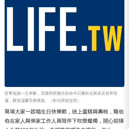
從軍報國一生奉獻，百歲榮民駱杰伯伯今日獲彰化榮家及各界祝
福，歡度溫馨百歲壽宴。（彰化榮家提供）
現場大家一起唱生日快樂歌，送上蛋糕與壽桃，駱伯
伯在家人與榮家工作人員陪伴下吹熄蠟燭，開心迎接