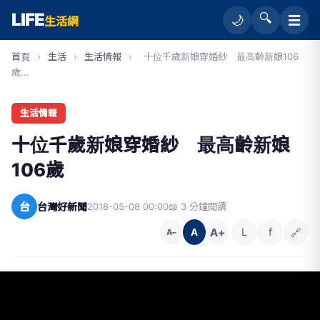
LIFE
🔍
☰
🌙
生活網
首頁
›
生活
›
生活情報
›
十位千歲新娘穿婚紗 最高齡新娘106
歲...
生活情報
十位千歲新娘穿婚紗 最高齡新娘
106歲
台
台灣好新聞
2018-05-08 00:00
📖 3 分鐘閱讀
A+
L
f
🔗
A
A−