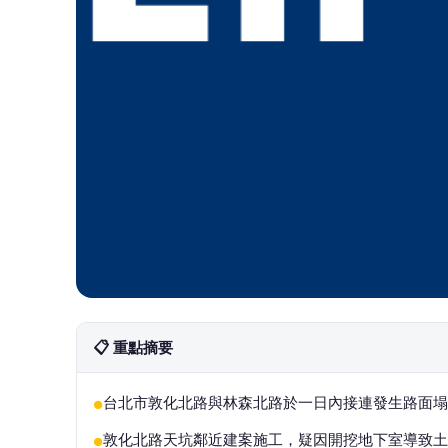
📋 重點摘要
台北市敦化北路與林森北路於一日內接連發生路面塌
●
敦化北路天坑鄰近建案施工，疑因開挖地下室導致土
●