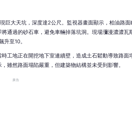
路口再度傳出路面塌陷事故。怪手開挖塌陷路面時，瞬間
.3公尺，目測面積高達15平方公尺。台北市土木技師公
斷裂，大量出水造成路面淺層塌陷，目前已找出漏水區位
 讀到一半，先表個態？