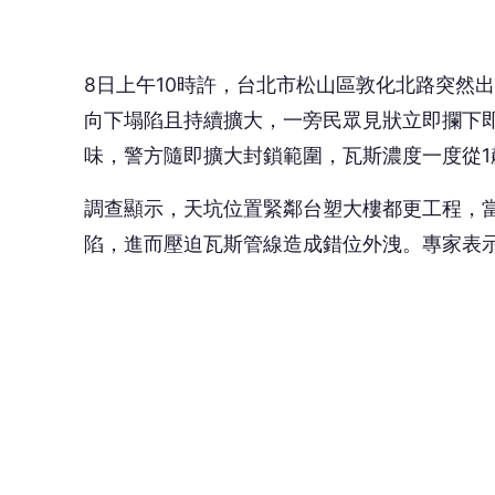
同日晚間8時左右，中正區林森北路27號對面
大量水柱，下陷範圍長寬深約3公尺乘2公尺乘0
事長賴建宏表示，經探挖後確認為自來水管線
🤔