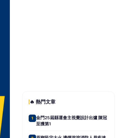
三明治世代主管遭資遣 「勞工就業通
5
計畫」助重返研發崗位
📰 同分類文章
唱歌助紓壓？研究揭壓力荷爾
蒙降 推測對免疫功能、大腦
健康有潛在益處
白海豚風雨狂掃網友問「放假
標準」 蔣萬安：未發布陸
警、4市討論後決定