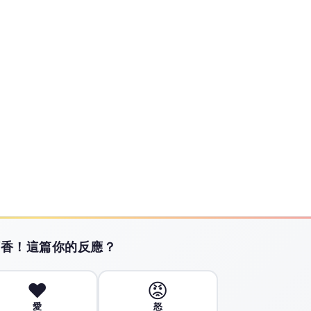
議題提供有品、有價值且白色中立之論點，讓觀眾可以從中獲得最真實的
敵強風倒塌 2車遭壓
市工地鷹架不敵強風倒塌 2車