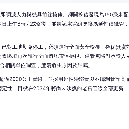
搶頭香！這篇你的反應？
❤️
😡
愛
怒
沒有人反應，當第一個!