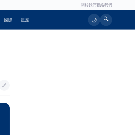
關於我們
聯絡我們
🔍
🌙
國際
星座
🔥 熱門文章
金門25屆縣運會主視覺設計出爐 陳冠
1
至獲第1
🔗
原鄉民宅大火 濃煙滾滾消防人員疾速
2
馳援
精湛交通工業於七股科技工業區投資
3
5.1億 擴大布局臺南
魏平政女兒開粉專助選戰 魏敬倫誓
4
言走遍彰化：要大家記住我爸爸