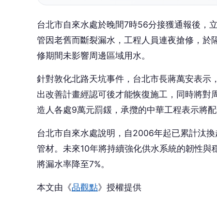
將漏水率降至7%。
本文由《
品觀點
》授權提供
🎯 
👍
讚
還