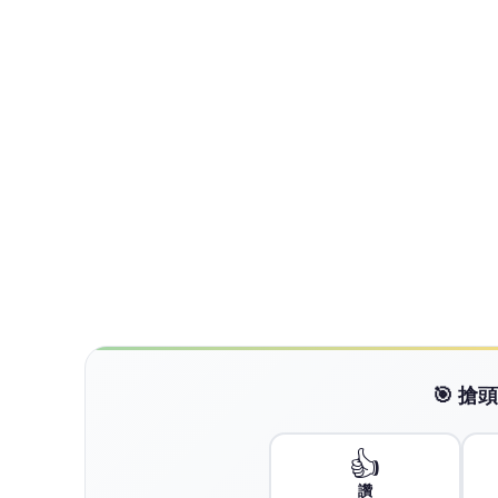
品觀點傳媒
品
深度觀點搶先報 品觀點帶你品味生活新觀點 不只是單純傳播媒體，更堅持“深度”的傳達，我們致力於建立一個具有品質、
品味、品行，值得信任的媒體品牌。聚焦時事
息。
查看更多文章 →
NEXT
白海豚外圍環流發威！北市工地鷹架不
向下繼續閱讀
白海豚外圍環流發威！北
C
CTWANT
2026-08-08 18:05:45