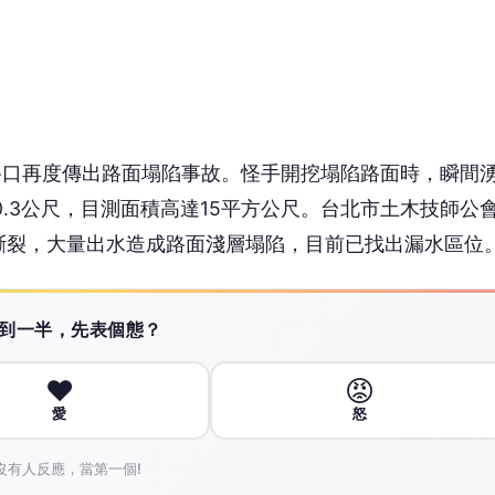
❤️
😡
愛
怒
沒有人反應，當第一個!
立即調派人力與機具前往搶修。經開挖後發現為150毫米配
隔日上午6時完成修復，並將該處管線更換為延性鑄鐵管
，已對工地勒令停工，必須進行全面安全檢視，確保無虞
周遭區域再次進行全面透地雷達檢視。建管處將對承造人
配合相關單位調查，釐清發生原因及歸屬。
超過2900公里管線，並採用延性鑄鐵管與不鏽鋼管等高
穩定性，目標在2034年將尚未汰換的老舊管線全部更新，