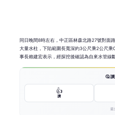
👍
讚
還
台北市自來水處於晚間7時56分接獲通報後，
管因老舊而斷裂漏水，工程人員連夜搶修，於
修期間未影響周邊區域用水。
針對敦化北路天坑事件，台北市長蔣萬安表示
出改善計畫經認可後才能恢復施工，同時將對
造人各處9萬元罰鍰，承攬的中華工程表示將
台北市自來水處說明，自2006年起已累計汰換
管材。未來10年將持續強化供水系統的韌性與