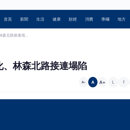
首頁
新聞
生活
健康
財經
消費
專欄
地方
森北路接連塌...
化、林森北路接連塌陷
A+
L
f
A
A−