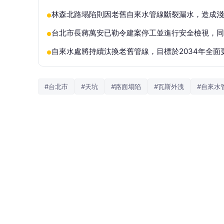
林森北路塌陷則因老舊自來水管線斷裂漏水，造成淺
●
台北市長蔣萬安已勒令建案停工並進行安全檢視，同
●
自來水處將持續汰換老舊管線，目標於2034年全面
●
#台北市
#天坑
#路面塌陷
#瓦斯外洩
#自來水
8日上午10時許，台北市松山區敦化北路突然
向下塌陷且持續擴大，一旁民眾見狀立即攔下
味，警方隨即擴大封鎖範圍，瓦斯濃度一度從1
調查顯示，天坑位置緊鄰台塑大樓都更工程，
陷，進而壓迫瓦斯管線造成錯位外洩。專家表