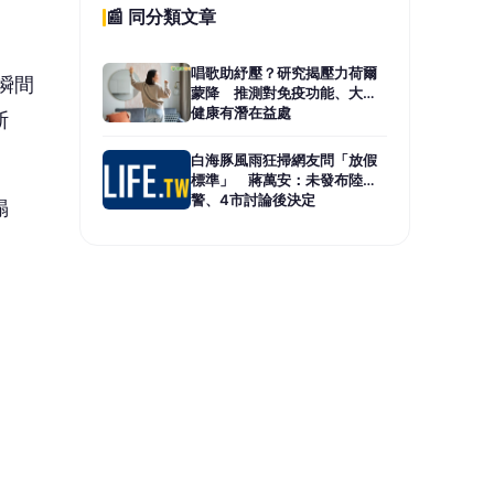
湧出
會理
。