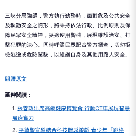
三峽分局強調，警方執行勤務時，面對危及公共安全
及執勤安全之情形，將秉持依法行政、比例原則及保
障民眾安全精神，妥適使用警械，展現維護治安、打
擊犯罪的決心。同時呼籲民眾配合警方攔查，切勿拒
檢逃逸或危險駕駛，以維護自身及其他用路人安全。
閱讀原文
延伸閱讀：
1.
張善政出席高齡健康博覽會 行動CT車展現智慧
醫療實力
2.
平鎮警宣導結合科技體感遊戲 青少年「跳格