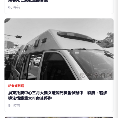
乘客死亡駕駛重傷昏迷
6小時前
記者爆料網
屏東托嬰中心三月大嬰女遭悶死檢警偵辦中 縣府：若涉
違法情節重大可命其停辦
5小時前