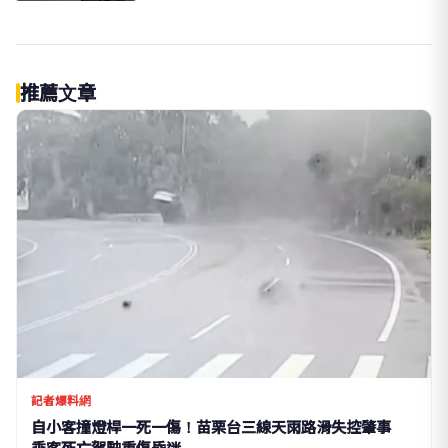
推薦文章
記者爆料網
自小客撞燈桿一死一傷！苗栗台三線天雨路滑失控肇事