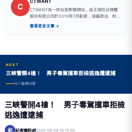
CTWANT
C
CTWANT為一綜合型新聞網站，由王道旺台媒體
股份有限公司於2019年7月創建，涵蓋政治、財
經、社會、娛樂、漂亮、生活、國際、影音等八大
查看更多文章 →
類別，提供獨家新聞及豐富內容，未來將企劃更多
精采專題，讓您一手掌握最新資訊！
NEXT
三峽警開4槍！ 男子毒駕撞車拒檢逃逸遭逮捕
向下繼續閱讀
三峽警開4槍！ 男子毒駕撞車拒檢
逃逸遭逮捕
記
記者爆料網
2026-08-08 10:15:00