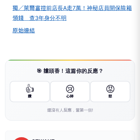
獨／萊爾富控前店長A走7萬！神秘店員開保險箱
領錢 查3年身分不明
原始連結
🎯 搶頭香！這篇你的反應？
👍
😢
😡
讚
心碎
怒
還沒有人反應，當第一個!