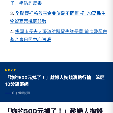
子」學防詐反毒
3.
全聯慶祥慈善基金會傳愛不間斷 捐170萬民生
物資嘉惠桃園弱勢
4.
桃園市長夫人張琦雅關懷失智長輩 前進愛鄰舍
基金會日照中心送暖
NEXT
「妳的500元掉了！」趁婦人掏錢清點行搶 笨匪
10分鐘落網
向下繼續閱讀
「妳的500元掉了！」趁婦人掏錢