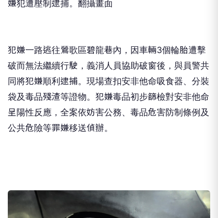
嫌犯遭壓制逮捕。翻攝畫面
犯嫌一路逃往鶯歌區碧龍巷內，因車輛3個輪胎遭擊
破而無法繼續行駛，義消人員協助破窗後，與員警共
同將犯嫌順利逮捕。現場查扣安非他命吸食器、分裝
袋及毒品殘渣等證物。犯嫌毒品初步篩檢對安非他命
呈陽性反應，全案依妨害公務、毒品危害防制條例及
公共危險等罪嫌移送偵辦。