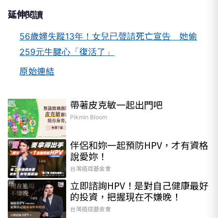
延伸閱讀
56歲婦失蹤13年！女兒已聲請死亡宣告 她偷
259元牛腱心「復活了」
原始連結
帶著皮克敏一起出門吧
PR
Pikmin Bloom
伴侶和妳一起預防HPV，才有資格
PR
說愛妳！
台灣癌症基金會
立即諮詢HPV！是對自己健康最好
PR
的投資，把握現在不嫌晚！
台灣癌症基金會