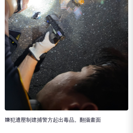
嫌犯遭壓制逮捕警方起出毒品。翻攝畫面