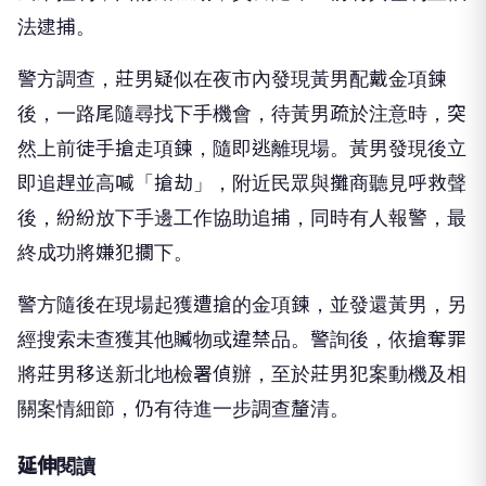
法逮捕。
警方調查，莊男疑似在夜市內發現黃男配戴金項鍊
後，一路尾隨尋找下手機會，待黃男疏於注意時，突
然上前徒手搶走項鍊，隨即逃離現場。黃男發現後立
即追趕並高喊「搶劫」，附近民眾與攤商聽見呼救聲
後，紛紛放下手邊工作協助追捕，同時有人報警，最
終成功將嫌犯攔下。
警方隨後在現場起獲遭搶的金項鍊，並發還黃男，另
經搜索未查獲其他贓物或違禁品。警詢後，依搶奪罪
將莊男移送新北地檢署偵辦，至於莊男犯案動機及相
關案情細節，仍有待進一步調查釐清。
延伸閱讀