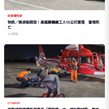
記者爆料網
快訊／換浪板踩空！高雄鋼鐵廠工人15公尺墜落 當場死
亡
3小時前
CTWANT