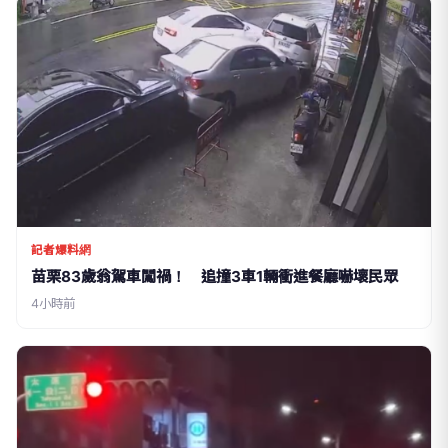
記者爆料網
苗栗83歲翁駕車闖禍！ 追撞3車1輛衝進餐廳嚇壞民眾
4小時前