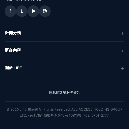
f
L
▶
📷
新聞分類
新聞
更多內容
生活
地方新聞
健康
關於 LIFE
國際新聞
財經
合作夥伴
星座運勢
消費
關於我們
隱私權政策
服務條款
新聞人物
專欄
聯絡我們
新聞組織
© 2026 LIFE 生活網 All Rights Reserved.
ALL ACCESS HOLDING GROUP
LTD. · 台北市內湖區基湖路10巷46號5樓 · (02) 8751-2777