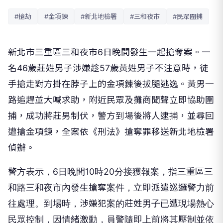
#搶劫
#金項鍊
#新北地檢署
#三和夜市
#民眾圍捕
新北市三重區三和夜市6日晚間發生一起搶奪案。一
名46歲莊姓男子涉嫌趁57歲黃姓男子不注意時，徒
手搶走對方掛在脖子上的金項鍊後拔腿逃逸。黃男一
路追趕並大喊求助，附近民眾及攤商聞聲立即協助圍
捕，成功將莊男制伏，警方到場後將人逮捕，並尋回
遭搶金項鍊，全案依《刑法》搶奪罪移送新北地檢署
偵辦。
警方表示，6日晚間10時20分接獲報案，指三重區三
和路三和夜市內發生搶奪案件，立即派遣巡邏警力前
往處理。到場時，涉嫌犯案的莊姓男子已遭現場熱心
民眾控制，因情緒激動，員警隨即上前將其壓制並依