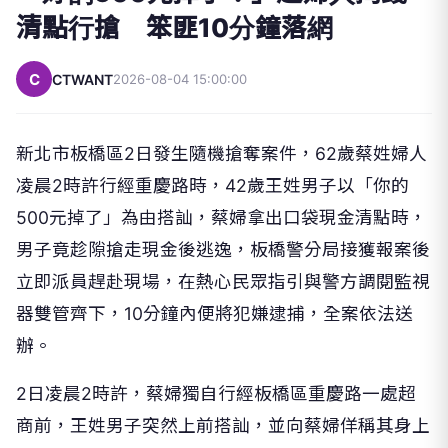
清點行搶 笨匪10分鐘落網
C
CTWANT
2026-08-04 15:00:00
新北市板橋區2日發生隨機搶奪案件，62歲蔡姓婦人
凌晨2時許行經重慶路時，42歲王姓男子以「你的
500元掉了」為由搭訕，蔡婦拿出口袋現金清點時，
男子竟趁隙搶走現金後逃逸，板橋警分局接獲報案後
立即派員趕赴現場，在熱心民眾指引與警方調閱監視
器雙管齊下，10分鐘內便將犯嫌逮捕，全案依法送
辦。
2日凌晨2時許，蔡婦獨自行經板橋區重慶路一處超
商前，王姓男子突然上前搭訕，並向蔡婦佯稱其身上