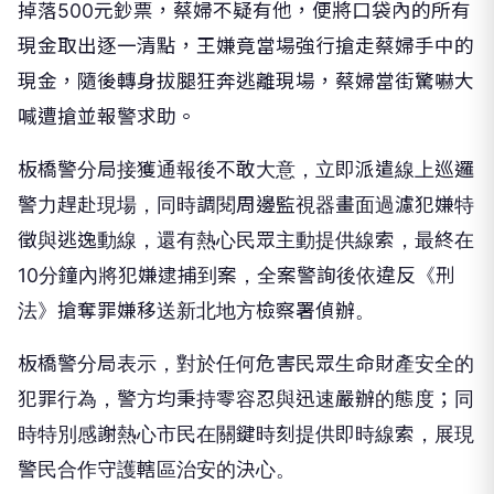
掉落500元鈔票，蔡婦不疑有他，便將口袋內的所有
現金取出逐一清點，王嫌竟當場強行搶走蔡婦手中的
現金，隨後轉身拔腿狂奔逃離現場，蔡婦當街驚嚇大
喊遭搶並報警求助。
板橋警分局接獲通報後不敢大意，立即派遣線上巡邏
警力趕赴現場，同時調閱周邊監視器畫面過濾犯嫌特
徵與逃逸動線，還有熱心民眾主動提供線索，最終在
10分鐘內將犯嫌逮捕到案，全案警詢後依違反《刑
法》搶奪罪嫌移送新北地方檢察署偵辦。
板橋警分局表示，對於任何危害民眾生命財產安全的
犯罪行為，警方均秉持零容忍與迅速嚴辦的態度；同
時特別感謝熱心市民在關鍵時刻提供即時線索，展現
警民合作守護轄區治安的決心。