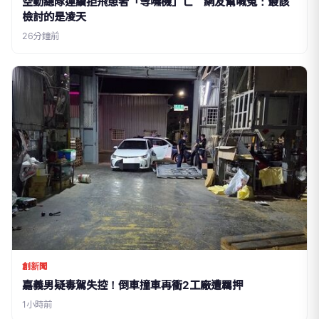
空勤總隊連續拒飛患者「等嘸機」亡 網友幫喊冤：最該
檢討的是凌天
26分鐘前
創新聞
嘉義男疑毒駕失控！倒車撞車再衝2工廠遭羈押
1小時前