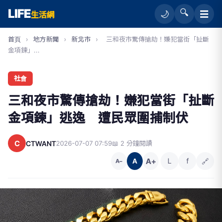
LIFE
🔍
☰
🌙
生活網
首頁
›
地方新聞
›
新北市
›
三和夜市驚傳搶劫！嫌犯當街「扯斷
金項鍊」...
社會
三和夜市驚傳搶劫！嫌犯當街「扯斷
金項鍊」逃逸 遭民眾圍捕制伏
C
CTWANT
2026-07-07 07:59
📖 2 分鐘閱讀
A+
L
f
🔗
A
A−