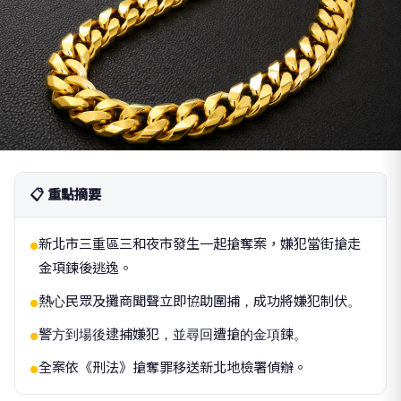
📋 重點摘要
新北市三重區三和夜市發生一起搶奪案，嫌犯當街搶走
●
金項鍊後逃逸。
熱心民眾及攤商聞聲立即協助圍捕，成功將嫌犯制伏。
●
警方到場後逮捕嫌犯，並尋回遭搶的金項鍊。
●
全案依《刑法》搶奪罪移送新北地檢署偵辦。
●