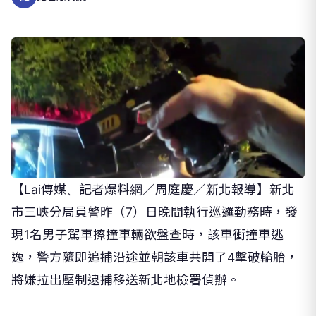
【Lai傳媒、記者爆料網／周庭慶／新北報導】新北
市三峽分局員警昨（7）日晚間執行巡邏勤務時，發
現1名男子駕車擦撞車輛欲盤查時，該車衝撞車逃
逸，警方隨即追捕沿途並朝該車共開了4擊破輪胎，
將嫌拉出壓制逮捕移送新北地檢署偵辦。