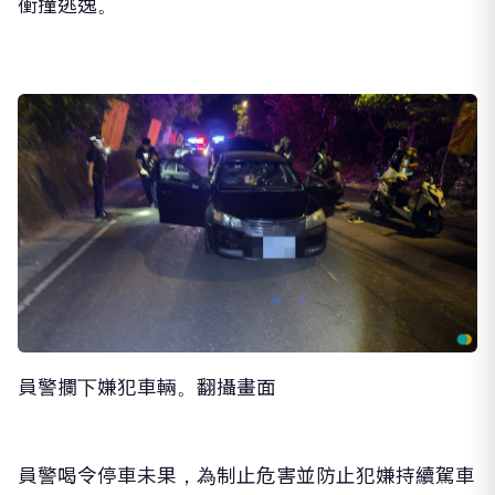
衝撞逃逸。
員警攔下嫌犯車輛。翻攝畫面
員警喝令停車未果，為制止危害並防止犯嫌持續駕車