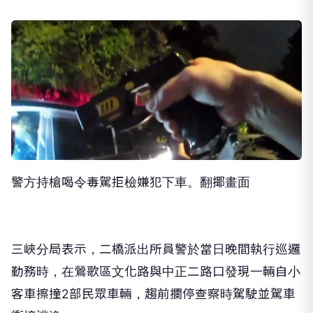
警方持槍喝令毒駕拒檢嫌犯下車。翻揶畫面
三峽分局表示，二橋派出所員警於當日晚間執行巡邏
勤務時，在鶯歌區文化路與中正二路口發現一輛自小
客車擦撞2部民眾車輛，趨前攔停查察時駕駛並駕車