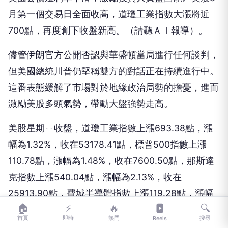
月第一個交易日全面收高，道瓊工業指數大漲將近
700點，再度創下收盤新高。（請聽ＡＩ報導）。
儘管伊朗官方公開否認與華盛頓當局進行任何談判，
但美國總統川普仍堅稱雙方的對話正在持續進行中。
這番表態緩解了市場對於地緣政治局勢的擔憂，進而
激勵美股多頭氣勢，帶動大盤強勢走高。
美股星期ㄧ收盤，道瓊工業指數上漲693.38點，漲
幅為1.32%，收在53178.41點，標普500指數上漲
110.78點，漲幅為1.48%，收在7600.50點，那斯達
克指數上漲540.04點，漲幅為2.13%，收在
25913.90點，費城半導體指數上漲119.28點，漲幅
🏠
⚡
🔥
🔍
為1.05%，收在11430.35點，台積電ADR上漲1.94美
首頁
即時
熱門
搜尋
Reels
元，漲幅為0.48%，收在406.19美元。（以上新聞由