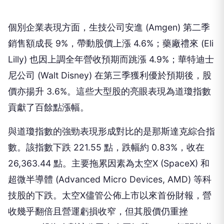
個別企業表現方面，生技公司安進 (Amgen) 第二季
銷售額成長 9%，帶動股價上漲 4.6%；藥廠禮來 (Eli
Lilly) 也因上調全年營收預期而跳漲 4.9%；華特迪士
尼公司 (Walt Disney) 在第三季獲利優於預期後，股
價亦揚升 3.6%。這些大型股的亮眼表現為道瓊指數
貢獻了百餘點漲幅。
與道瓊指數的強勁表現形成對比的是那斯達克綜合指
數。該指數下跌 221.55 點，跌幅約 0.83%，收在
26,363.44 點。主要拖累因素為太空X (SpaceX) 和
超微半導體 (Advanced Micro Devices, AMD) 等科
技股的下跌。太空X儘管公佈上市以來首份財報，營
收幾乎翻倍且營運虧損收窄，但其股價仍重挫