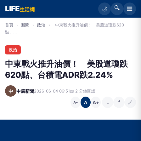
LIFE
🔍
☰
🌙
生活網
首頁
›
新聞
›
政治
›
中東戰火推升油價！ 美股道瓊跌620
點、...
政治
中東戰火推升油價！ 美股道瓊跌
620點、台積電ADR跌2.24%
中
中廣新聞
2026-06-04 06:51
📖 2 分鐘閱讀
A+
L
f
🔗
A
A−