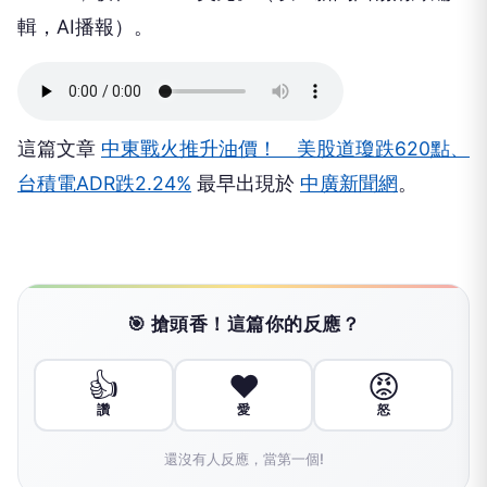
輯，AI播報）。
這篇文章
中東戰火推升油價！ 美股道瓊跌620點、
台積電ADR跌2.24%
最早出現於
中廣新聞網
。
🎯 搶頭香！這篇你的反應？
👍
❤️
😡
讚
愛
怒
還沒有人反應，當第一個!