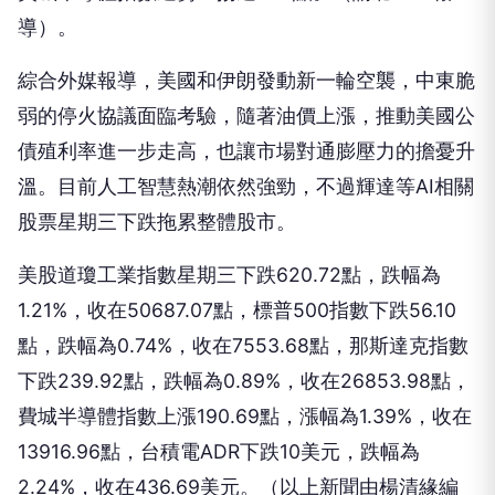
導）。
綜合外媒報導，美國和伊朗發動新一輪空襲，中東脆
弱的停火協議面臨考驗，隨著油價上漲，推動美國公
債殖利率進一步走高，也讓市場對通膨壓力的擔憂升
溫。目前人工智慧熱潮依然強勁，不過輝達等AI相關
股票星期三下跌拖累整體股市。
美股道瓊工業指數星期三下跌620.72點，跌幅為
1.21%，收在50687.07點，標普500指數下跌56.10
點，跌幅為0.74%，收在7553.68點，那斯達克指數
下跌239.92點，跌幅為0.89%，收在26853.98點，
費城半導體指數上漲190.69點，漲幅為1.39%，收在
13916.96點，台積電ADR下跌10美元，跌幅為
2.24%，收在436.69美元。（以上新聞由楊清緣編