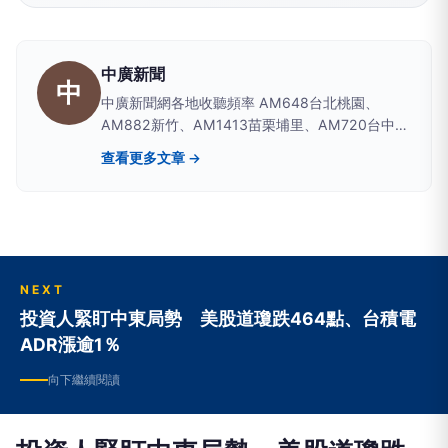
中廣新聞
中
中廣新聞網各地收聽頻率 AM648台北桃園、
AM882新竹、AM1413苗栗埔里、AM720台中彰
化南投、AM1350嘉義雲林、AM1296台南、
查看更多文章 →
AM864高雄屏東、AM630宜蘭、AM819台東、
AM855花蓮、AM1116玉里
NEXT
投資人緊盯中東局勢 美股道瓊跌464點、台積電
ADR漲逾1％
向下繼續閱讀