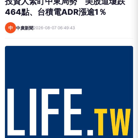
投資人緊盯中東局勢 美股道瓊跌
464點、台積電ADR漲逾1％
中
中廣新聞
2026-08-07 06:49:43