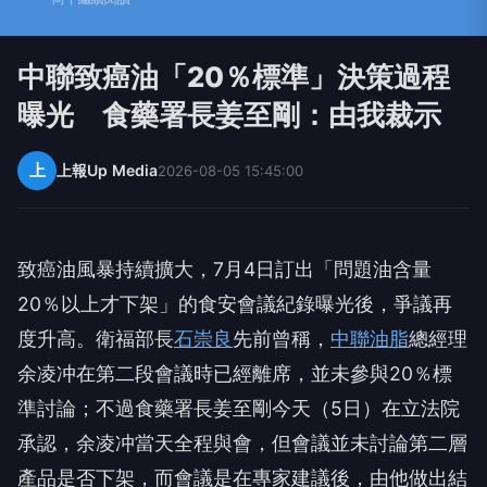
中聯致癌油「20％標準」決策過程
曝光 食藥署長姜至剛：由我裁示
上
上報Up Media
2026-08-05 15:45:00
致癌油風暴持續擴大，7月4日訂出「問題油含量
20％以上才下架」的食安會議紀錄曝光後，爭議再
度升高。衛福部長
石崇良
先前曾稱，
中聯油脂
總經理
余凌冲在第二段會議時已經離席，並未參與20％標
準討論；不過食藥署長姜至剛今天（5日）在立法院
承認，余凌冲當天全程與會，但會議並未討論第二層
產品是否下架，而會議是在專家建議後，由他做出結