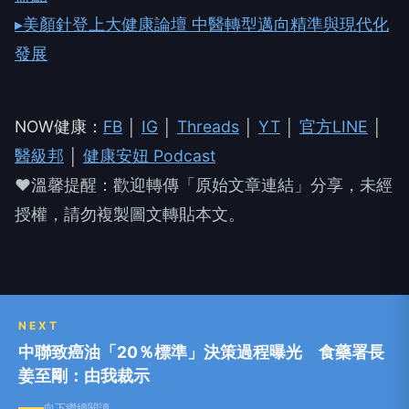
▸美顏針登上大健康論壇 中醫轉型邁向精準與現代化
發展
NOW健康：
FB
│
IG
│
Threads
│
YT
│
官方LINE
│
醫級邦
│
健康安妞 Podcast
❤溫馨提醒：歡迎轉傳「原始文章連結」分享，未經
授權，請勿複製圖文轉貼本文。
NEXT
中聯致癌油「20％標準」決策過程曝光 食藥署長
姜至剛：由我裁示
向下繼續閱讀