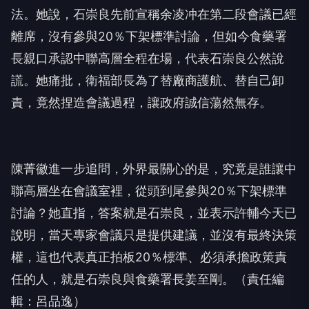
法。她說，石崇良先前宣稱余凌冲在第二段會議已經
離席，沒有參與20％下架標準討論，但如今食藥署
長親口承認中聯高層全程在場，代表石崇良公然說
謊。她痛批，衛福部長為了替廠商護航、替自己卸
責，竟然捏造會議過程，讓政府誠信蕩然無存。
陳菁徽進一步追問，外界最關心的是，究竟是誰讓中
聯高層坐在會議室裡，從頭到尾參與20％下架標準
討論？她直指，答案就是石崇良，並表示許輔今天已
說明，當天專家會議只是提供建議，並沒有最終決策
權，這也代表真正拍板20％標準、必須承擔政策責
任的人，就是石崇良與食藥署長姜至剛。（責任編
輯：呂品逸）