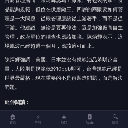
對於管理層面，陳炳輝認為工廠類、有包裝的加工食
品能夠規範，但位在供應鏈三、四層的商販要如何管
理是一大問題，從嚴管理應該從上游著手，而不是從
下游。他建議，無論是要再修法，還是加強廠商自主
管理，政府單位的稽查也應該加強。陳炳輝表示，這
場風波已經超過一個月，應該適可而止。
陳炳輝強調，美國、日本並沒有規範油品苯駢芘含
量，大陸則是規範低於10ppb即可，台灣規範已經是
世界最嚴格，現在重要的不是再製造問題，而是解決
問題。
延伸閱讀：
影音／總統嗆盧「食安破口」 蔣萬安：神隱一個
🏠
⚡
🔥
🔍
月、講話就卸責
首頁
即時
熱門
搜尋
Reels