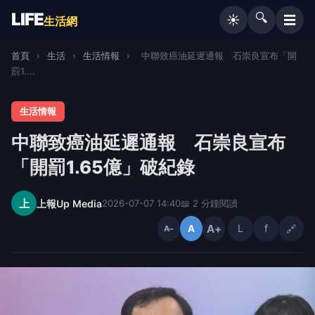
LIFE
🔍
☰
☀️
生活網
首頁
›
生活
›
生活情報
›
中聯致癌油延遲通報 石崇良宣布「開
罰1....
生活情報
中聯致癌油延遲通報 石崇良宣布
「開罰1.65億」破紀錄
上
上報Up Media
2026-07-07 14:40
📖 2 分鐘閱讀
A+
L
f
🔗
A
A−