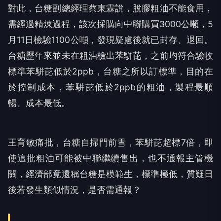
對此，台糖副總經理蔡東霖說，脫膠粗油不能食用，
需經過精煉過程，該次採購向中聯購買3000公噸，5
月11日檢驗1100公噸，發現疑慮後就已封存、退回。
台糖歷年來並未在粗油檢出苯駢芘，之前均符合驗收
標準苯駢芘低於2ppb，台糖之所以訂標準，目的在
於控制成本，苯駢芘低於2ppb的粗油，製程最順
暢、成本最低。
王育敏痛批，台糖自掃門前雪，苯駢芘超標7倍，即
使這批粗油可能被中聯繼續售出，也不通報主管機
關，經濟部竟還稱台糖是模範生，標準極低，質疑日
後若發生類似情況，是否需通報？