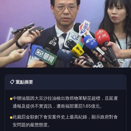
📋 重點摘要
中聯油脂因大豆沙拉油檢出致癌物苯駢芘超標，且延遲
●
通報及提供不實資訊，遭衛福部重罰1.65億元。
此裁罰金額創下食安案件史上最高紀錄，顯示政府對食
●
安問題的嚴懲態度。