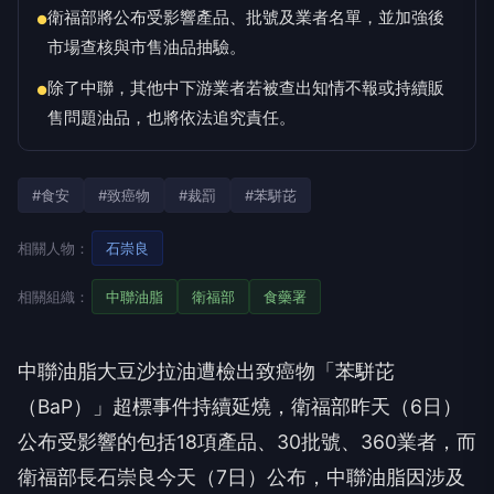
衛福部將公布受影響產品、批號及業者名單，並加強後
●
市場查核與市售油品抽驗。
除了中聯，其他中下游業者若被查出知情不報或持續販
●
售問題油品，也將依法追究責任。
#食安
#致癌物
#裁罰
#苯駢芘
相關人物：
石崇良
相關組織：
中聯油脂
衛福部
食藥署
中聯油脂大豆沙拉油遭檢出致癌物「苯駢芘
（BaP）」超標事件持續延燒，衛福部昨天（6日）
公布受影響的包括18項產品、30批號、360業者，而
衛福部長石崇良今天（7日）公布，中聯油脂因涉及