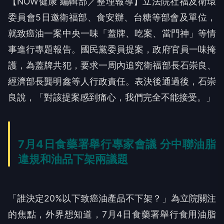
【NOW健康 編輯部／整理報導】立法院社福及衛環
委員會5日邀衛福部、食安辦、台糖等部會及單位，
就致癌油一案中央一味「蓋牌、吃案、當門神」等情
事進行專題報告。國民黨委員提案，政府官員一味掩
護，為蓋牌共犯，要求一周內追究衛福部長石崇良、
經濟部長龔明鑫等人行政責任。表決後通過後，石崇
良說，「對該提案感到痛心，我們完全不能接受。」
7月4日食藥署舉行專家會議 分中聯油脂
違規和油品下架兩議題
「誰決定20%以下致癌油產品不下架？」為立院關注
的焦點，外界想知道，7月4日食藥署舉行食用油脂