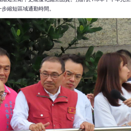
第三期工程也已完成設計，正積極爭取中央經費核定，期
的美麗河川。在親水環境與防洪整治方面，水利局已陸續
左岸防洪牆應急工程。
 讀到一半，先表個態？