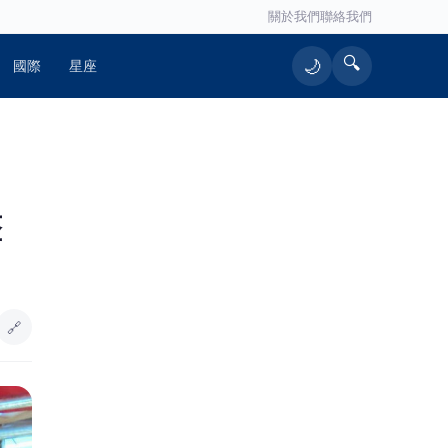
關於我們
聯絡我們
🔍
🌙
國際
星座
🔥 熱門文章
整
原鄉民宅大火 濃煙滾滾消防人員疾速
1
馳援
智匯保經人力成長雙冠王三連霸 首選
2
品牌邁向萬人保經新里程
🔗
全聯慶祥慈善基金會傳愛不間斷 捐
3
170萬民生物資嘉惠桃園弱勢
竹輪電動車進駐宜蘭五結 推動綠能永
4
續及高齡關懷