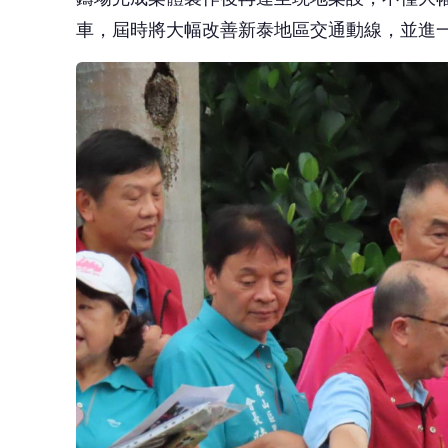
另緊鄰五股與泰山交界的大窠坑溪水環境營造
地方營造一條兼具防洪、生態與環狀休憩功能
大窠坑溪第一、二期水環境營造及大窠橋下游
🤔