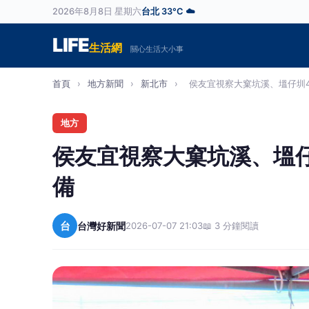
2026年8月8日 星期六
台北 33°C ☁️
LIFE
生活網
關心生活大小事
首頁
›
地方新聞
›
新北市
›
侯友宜視察大窠坑溪、塭仔圳4
地方
侯友宜視察大窠坑溪、塭
備
台
台灣好新聞
2026-07-07 21:03
📖 3 分鐘閱讀