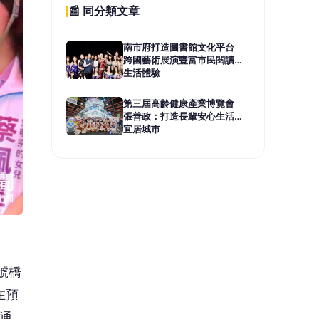
號橋
在預
通