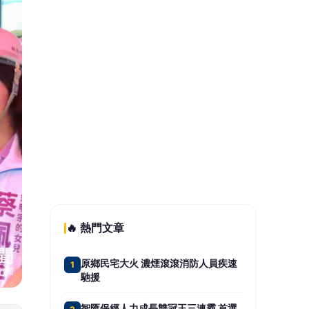
不配息再投入勝過00981A！純純存
5
股點評009816報酬表現甚至優於主動
式ETF
📰 同分類文章
南市府打造圖書館文化平台
跨國藝術展演豐富市民閱讀與
生活體驗
第三屆高齡健康產業博覽會
張善政：打造長輩安心生活的
宜居城市