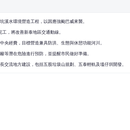
窠坑溪水環境營造工程，以因應強颱巴威來襲。
年完工，將改善新泰地區交通動線。
中央經費，目標營造兼具防洪、生態與休憩功能河川。
籬等潛在危險進行預防，並提醒市民做好準備。
長交流地方建設，包括五股垃圾山規劃、五泰輕軌及塭仔圳開發。