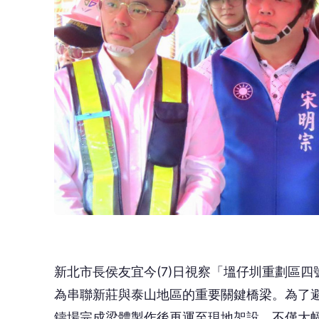
新北市長侯友宜今(7)日視察「塭仔圳重劃區
為串聯新莊與泰山地區的重要關鍵橋梁。為了
鑄場完成梁體製作後再運至現地架設，不僅大幅
車，屆時將大幅改善新泰地區交通動線，並進