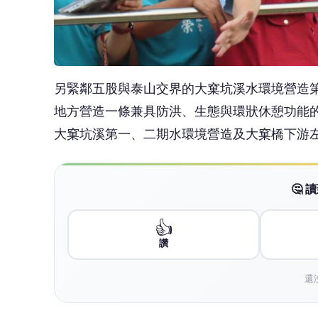
👍
讚
還