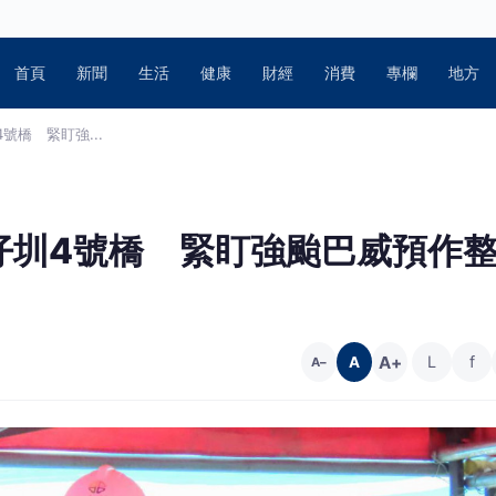
首頁
新聞
生活
健康
財經
消費
專欄
地方
號橋 緊盯強...
仔圳4號橋 緊盯強颱巴威預作
A+
L
f
A
A−