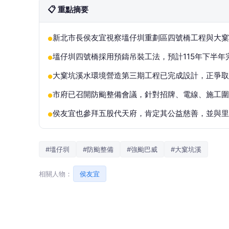
📋 重點摘要
新北市長侯友宜視察塭仔圳重劃區四號橋工程與大
●
塭仔圳四號橋採用預鑄吊裝工法，預計115年下半
●
大窠坑溪水環境營造第三期工程已完成設計，正爭取
●
市府已召開防颱整備會議，針對招牌、電線、施工圍
●
侯友宜也參拜五股代天府，肯定其公益慈善，並與里
●
#塭仔圳
#防颱整備
#強颱巴威
#大窠坑溪
相關人物：
侯友宜
記者黃村杉／新北報導