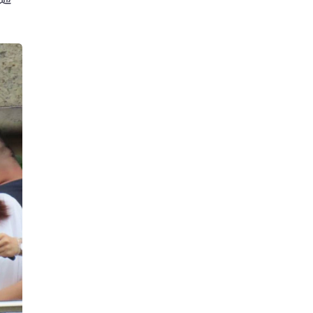
盼為
完成