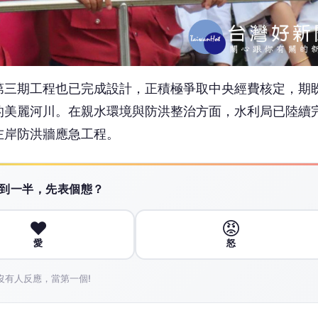
❤️
😡
愛
怒
沒有人反應，當第一個!
廣告