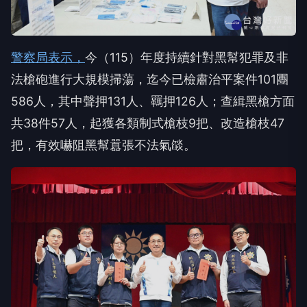
警察局表示，
今（115）年度持續針對黑幫犯罪及非
法槍砲進行大規模掃蕩，迄今已檢肅治平案件101團
586人，其中聲押131人、羈押126人；查緝黑槍方面
共38件57人，起獲各類制式槍枝9把、改造槍枝47
把，有效嚇阻黑幫囂張不法氣燄。