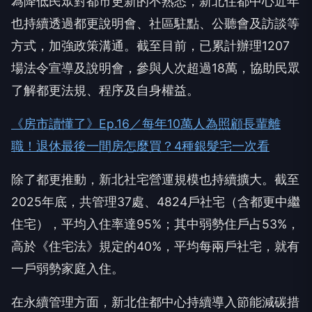
為降低民眾對都市更新的不熟悉，新北住都中心近年
也持續透過都更說明會、社區駐點、公聽會及訪談等
方式，加強政策溝通。截至目前，已累計辦理1207
場法令宣導及說明會，參與人次超過18萬，協助民眾
了解都更法規、程序及自身權益。
《房市讀懂了》Ep.16／每年10萬人為照顧長輩離
職！退休最後一間房怎麼買？4種銀髮宅一次看
除了都更推動，新北社宅營運規模也持續擴大。截至
2025年底，共管理37處、4824戶社宅（含都更中繼
住宅），平均入住率達95%；其中弱勢住戶占53%，
高於《住宅法》規定的40%，平均每兩戶社宅，就有
一戶弱勢家庭入住。
在永續管理方面，新北住都中心持續導入節能減碳措