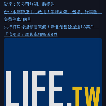
駁斥：與公司無關、將提告
台中水湳轉運中心啟用！串聯高鐵、機場、綠美圖
免費停車1個月
央行打房降溫預售買氣！新北預售餘屋逾1.8萬戶
「這兩區」銷售率卻衝破8成