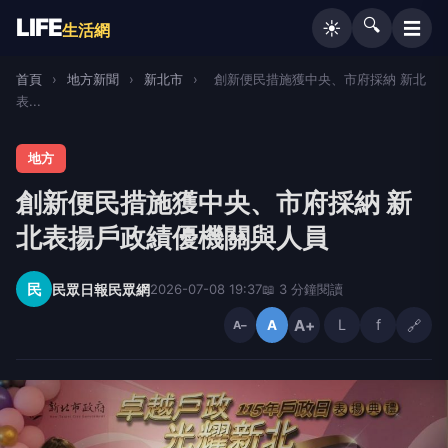
LIFE
🔍
☰
☀️
生活網
首頁
›
地方新聞
›
新北市
›
創新便民措施獲中央、市府採納 新北
表...
地方
創新便民措施獲中央、市府採納 新
北表揚戶政績優機關與人員
民
民眾日報民眾網
2026-07-08 19:37
📖 3 分鐘閱讀
A+
L
f
🔗
A
A−