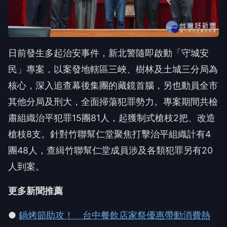
日前發生多起治安事件，新北警隨即啟動「守城安
民」專案，以案發地轄區三峽、樹林及土城三分局為
核心，深入追查幕後集團的藏鏡首腦，另也動員全市
其他分局及刑大，全面掃蕩犯罪勢力。專案期間共檢
肅組織治平犯罪15團81人，起獲制式槍枝2把、改造
槍枝8支。針對竹聯幫仁堂聚焦打擊治平組織計有4
團48人，查緝竹聯幫仁堂成員涉及各類犯罪另有20
人到案。
更多新聞推薦
●
鍋烤節助攻！ 台中餐飲店家祭優惠帶動消費熱