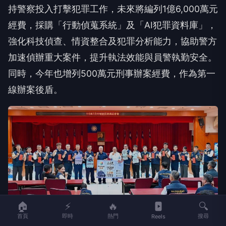
持警察投入打擊犯罪工作，未來將編列1億6,000萬元
經費，採購「行動偵蒐系統」及「AI犯罪資料庫」，
強化科技偵查、情資整合及犯罪分析能力，協助警方
加速偵辦重大案件，提升執法效能與員警執勤安全。
同時，今年也增列500萬元刑事辦案經費，作為第一
線辦案後盾。
🏠
⚡
🔥
🔍
首頁
即時
熱門
搜尋
Reels
他說，除了強化科技辦案，市府近年也持續改善警察