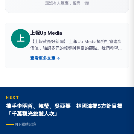
還沒有人反應，當第一個!
上報Up Media
上
【上報就是好新聞】 上報Up Media擁抱社會進步
價值，強調多元的報導與豐富的觀點。我們希望提
供讀者具有深度、廣度的原生新聞。
查看更多文章 →
NEXT
攜手李明哲、韓瑩、吳亞蓁 林國漳提5方針目標
「千萬觀光旅遊人次」
向下繼續閱讀