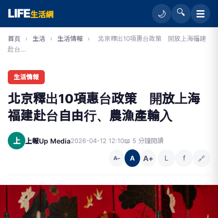
LIFE
🔍
☰
🌙
生活網
首頁
›
生活
›
生活情報
›
北京釋出10項惠台政策 開放上海福建
赴台...
生活情報
北京釋出10項惠台政策 開放上海
福建赴台自由行、農漁產輸入
上
上報Up Media
2026-04-12 12:10
📖 5 分鐘閱讀
A+
L
f
🔗
A
A−