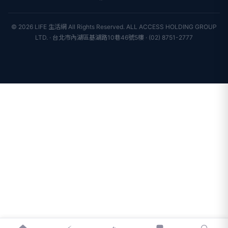
新聞人物
專欄
聯絡我們
新聞組織
© 2026 LIFE 生活網 All Rights Reserved.
ALL ACCESS HOLDING GROUP
LTD. · 台北市內湖區基湖路10巷46號5樓 · (02) 8751-2777