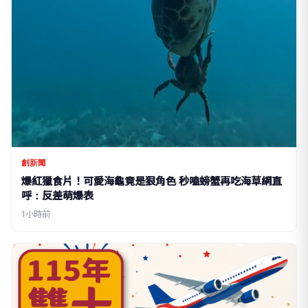
創新聞
爆紅獵食片！可愛海龜竟是狠角色 秒嗑螃蟹再吃海草網直
呼：反差萌爆表
1小時前