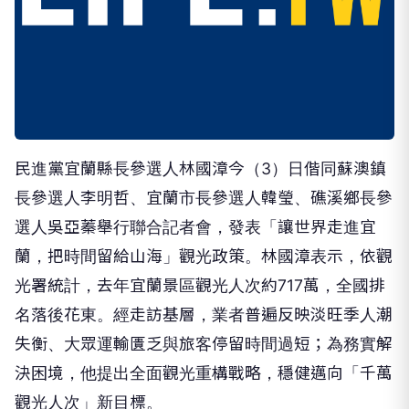
民進黨宜蘭縣長參選人林國漳今（3）日偕同蘇澳鎮
長參選人李明哲、宜蘭市長參選人韓瑩、礁溪鄉長參
選人吳亞蓁舉行聯合記者會，發表「讓世界走進宜
蘭，把時間留給山海」觀光政策。林國漳表示，依觀
光署統計，去年宜蘭景區觀光人次約717萬，全國排
名落後花東。經走訪基層，業者普遍反映淡旺季人潮
失衡、大眾運輸匱乏與旅客停留時間過短；為務實解
決困境，他提出全面觀光重構戰略，穩健邁向「千萬
觀光人次」新目標。