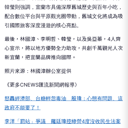
韓瑩則強調，宜蘭市具備深厚舊城歷史與百年小吃，
配合數位平台與平原觀光圈帶動，舊城文化將成為吸
引國際旅客深度漫遊的核心亮點。
最後，林國漳、李明哲、韓瑩，以及吳亞蓁，4人齊
心宣示，將以地方優勢全力助攻，共創千萬觀光人次
新宜蘭，把宜蘭品牌推向國際。
照片來源：林國漳辦公室提供
《更多CNEWS匯流新聞網報導》
怒轟經濟部、台糖輕忽毒油 殷瑋：心態有問題、這
政府不能要了！
李洋「罰站」爭議 羅廷瑋控綠營4度沒收民生法案