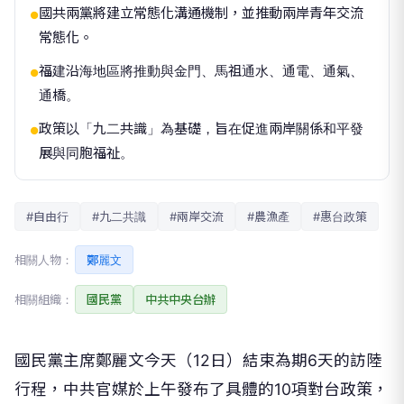
國共兩黨將建立常態化溝通機制，並推動兩岸青年交流
●
常態化。
福建沿海地區將推動與金門、馬祖通水、通電、通氣、
●
通橋。
政策以「九二共識」為基礎，旨在促進兩岸關係和平發
●
展與同胞福祉。
#自由行
#九二共識
#兩岸交流
#農漁產
#惠台政策
相關人物：
鄭麗文
相關組織：
國民黨
中共中央台辦
國民黨主席鄭麗文今天（12日）結束為期6天的訪陸
行程，中共官媒於上午發布了具體的10項對台政策，