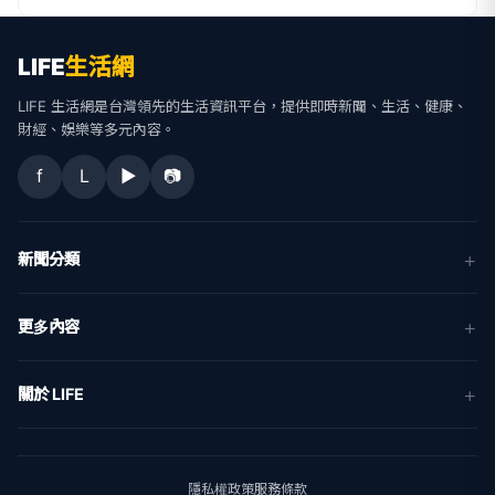
LIFE
生活網
LIFE 生活網是台灣領先的生活資訊平台，提供即時新聞、生活、健康、
財經、娛樂等多元內容。
f
L
▶
📷
新聞分類
新聞
更多內容
生活
地方新聞
健康
關於 LIFE
國際新聞
財經
合作夥伴
星座運勢
消費
關於我們
隱私權政策
服務條款