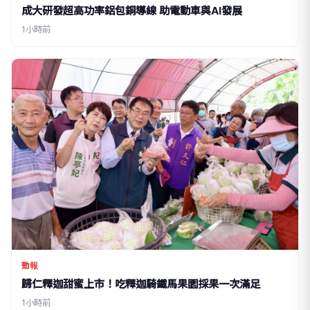
成大研發超高功率鋁包銅導線 助電動車與AI發展
1小時前
勁報
歸仁釋迦甜蜜上市！吃釋迦騎鐵馬果園採果一次滿足
1小時前