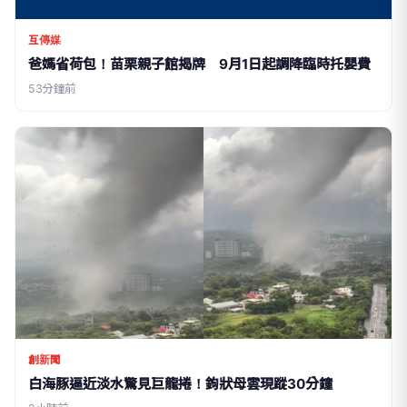
互傳媒
爸媽省荷包！苗栗親子館揭牌 9月1日起調降臨時托嬰費
53分鐘前
創新聞
白海豚逼近淡水驚見巨龍捲！鉤狀母雲現蹤30分鐘