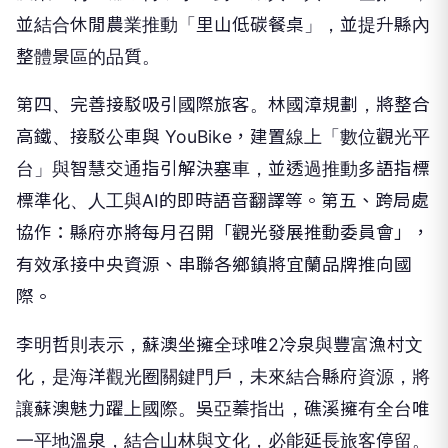
並結合休閒農業推動「里山低碳餐桌」，並提升縣內
整體景區的品質。
第四、完善接駁吸引國際旅客。林國漳規劃，將整合
高鐵、接駁公車與 YouBike，建置線上「數位觀光平
台」與智慧交通指引解決塞車，並透過推動多語指標
標準化、人工與AI的即時語音翻譯等。第五、跨局處
協作：縣府亦將每月召開「觀光發展推動委員會」，
有效承接中央資源、串聯各鄉鎮將宜蘭品牌推向國
際。
李明哲則表示，蘇澳坐擁全球唯2冷泉與豐富漁村文
化，是海洋觀光圈關鍵門戶，未來結合縣府資源，將
讓蘇澳魅力躍上國際。吳亞蓁指出，礁溪擁有全台唯
一平地溫泉，結合山林與文化，必能延長旅客停留。