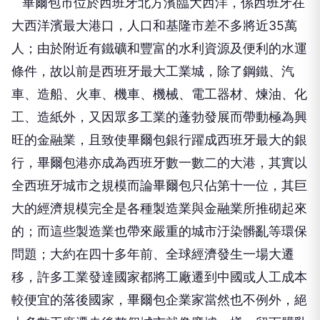
畢爾包市位於西班牙北方濱臨大西洋，係西班牙在
大西洋濱最大港口，人口和基隆市差不多將近35萬
人；由於附近有鐵礦和豐富的水利資源及便利的水運
條件，故以前是西班牙最大工業城，除了鋼鐵、汽
車、造船、火車、機車、機械、電工器材、煉油、化
工、造紙外，又因眾多工業的蓬勃發展而帶動極為興
旺的金融業，且致使畢爾包銀行躍成西班牙最大的銀
行，畢爾包港亦成為西班牙數一數二的大港，其實以
全西班牙城市之規模而論畢爾包只佔第十一位，其巨
大的經濟規模完全是各種製造業與金融業所推砌起來
的；而這些製造業也帶來嚴重的城市汙染髒亂等環保
問題；大約在四十多年前、全球經濟發生一場大遷
移，許多工業發達國家都將工廠遷到中國或人工成本
較便宜的落後國家，畢爾包企業家當然也不例外，絕