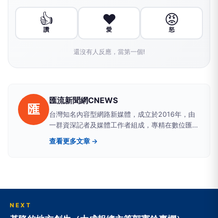
👍
❤️
😡
讚
愛
怒
還沒有人反應，當第一個!
匯流新聞網CNEWS
匯
台灣知名內容型網路新媒體，成立於2016年，由
一群資深記者及媒體工作者組成，專精在數位匯
流、醫藥生活、網路科技、政治民調、新能源及金
查看更多文章 →
融財經等領域。新聞擴散平台包括雅虎、google
news、蕃薯藤、網路家庭、HiNet及新浪等最具影
響力的大型入口網站。
NEXT