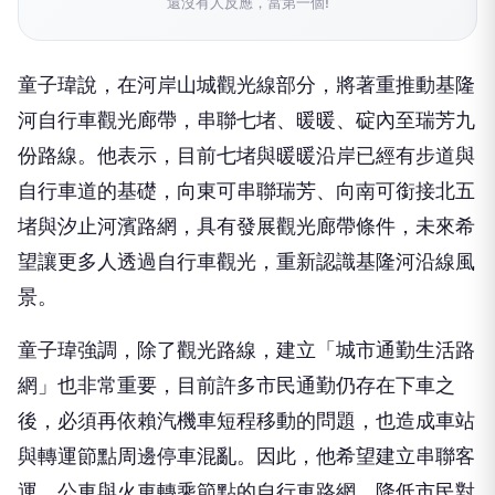
還沒有人反應，當第一個!
童子瑋說，在河岸山城觀光線部分，將著重推動基隆
河自行車觀光廊帶，串聯七堵、暖暖、碇內至瑞芳九
份路線。他表示，目前七堵與暖暖沿岸已經有步道與
自行車道的基礎，向東可串聯瑞芳、向南可銜接北五
堵與汐止河濱路網，具有發展觀光廊帶條件，未來希
望讓更多人透過自行車觀光，重新認識基隆河沿線風
景。
童子瑋強調，除了觀光路線，建立「城市通勤生活路
網」也非常重要，目前許多市民通勤仍存在下車之
後，必須再依賴汽機車短程移動的問題，也造成車站
與轉運節點周邊停車混亂。因此，他希望建立串聯客
運、公車與火車轉乘節點的自行車路網，降低市民對