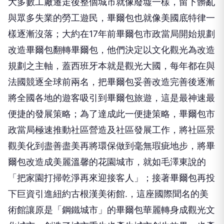
大多數工廠遷走後整個城市就像廢墟一樣，留下髒亂
與眾多失業的勞工遊民，畢爾包也就像美國底特律一
樣逐漸沒落；大約在17年前畢爾包市政當局開始規劃
改造畢爾包翻轉畢爾包，他們決定以文化觀光為改造
規劃之主軸，蓋西班牙本就是觀光大國，每年都在與
法國競逐全球前兩名，把畢爾包妥善改造完善後逐漸
將全國各地的遊客吸引到畢爾包旅遊，這是最神速最
便捷的發展策略；為了達成此一便捷策略，畢爾包市
政當局極速推動社區營造及社區發展工作，將社區景
觀美化到盡善盡美再將環保做到毫無瑕疵地步，將畢
爾包改造成美麗溫馨的花園城市，就如毛澤東說的
「把家園打掃乾淨再來迎接客人」；接著畢爾包再投
下巨資引進紐約古根漢美術館.，這座國際聞名的美
術館讓原是「鋼鐵城市」的畢爾包華麗轉身成觀光文