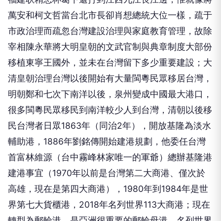
萬安和柯文哲當台北市長卻肖想總統大位一樣，疏于
市政治理而疏忽台灣建設治理與家庭教育管理，故除
宰相陳永華將大明皇朝的文武官制與典章制度大部份
移植東寧王國外，並未在台灣留下多少重要建設；大
清皇朝治理台灣以後開始有大量閩粵民眾移居台灣，
明朝鄭和七次下南洋以後，泉州變成中國最大港口，
很多閩粵民眾移民到南洋較少人到台灣，清朝以後移
民台灣者日眾1863年（同治2年），開放基隆為淡水
輔助港，1886年劉銘傳開始建港規劃，他委任台灣
首富林維源（台中霧峰林家唯一的軍爺）總辦基隆港
建港事宜（1970年以前是台灣第二大商港、僅次於
高雄，現在是第四大商港），1980年到1984年是世
界第七大貨櫃港，2018年名列世界113大商港；現在
轉型為郵輪港，是亞洲很重要的郵輪母港，名列世界