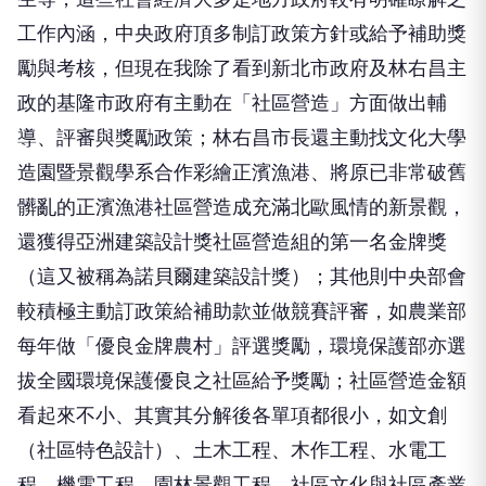
工作內涵，中央政府頂多制訂政策方針或給予補助獎
勵與考核，但現在我除了看到新北市政府及林右昌主
政的基隆市政府有主動在「社區營造」方面做出輔
導、評審與獎勵政策；林右昌市長還主動找文化大學
造園暨景觀學系合作彩繪正濱漁港、將原已非常破舊
髒亂的正濱漁港社區營造成充滿北歐風情的新景觀，
還獲得亞洲建築設計獎社區營造組的第一名金牌獎
（這又被稱為諾貝爾建築設計獎）；其他則中央部會
較積極主動訂政策給補助款並做競賽評審，如農業部
每年做「優良金牌農村」評選獎勵，環境保護部亦選
拔全國環境保護優良之社區給予獎勵；社區營造金額
看起來不小、其實其分解後各單項都很小，如文創
（社區特色設計）、土木工程、木作工程、水電工
程、機電工程、園林景觀工程、社區文化與社區產業