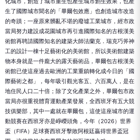
化城市，創造了城市重生也產生城市創生效果，也產
生了國際城市聞名的「畢爾包效應」也創造城市改造
的奇蹟；一座原來髒亂不堪的廢墟工業城市，經市政
當局努力建設成花園城市再引進國際知名的古根漢美
術館再聘請國際知名的建築大師法蘭克．瑞克巧斧神
工的設計一棟十足藝術化的美術館，所以美術館建築
物本身就是一件龐大的露天藝術品，畢爾包古根漢美
術館已使這座過去歐洲的工業重鎮轉化成今日的「國
際藝術之都」，每年吸引觀光客五、六百萬人，是在
地住民人口二十倍；除了文化產業之外，畢爾包市政
當局亦很重視體育運動產業發展，全西班牙有五大競
技俱樂部，其中一處就在畢爾包，這使這座城市的運
動競賽在西班牙亦是崢嶸頭角，今年（2026）世界
盃（FIFA）足球賽西班牙擊敗阿根廷贏得世界盃冠