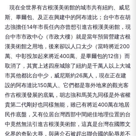
現在全世界有古根漢美術館的城市共有紐約、威尼
斯、畢爾包、及正在興建中的阿布達比；台中市在胡
志強擔任14年市長任內亦曾想引進古根漢美術館，現
台中市市政中心（市政大樓）就是當年預留營建古根
漢美術館之用地，後來卻以人口太少（當時將近200
萬、中彰投加起來將近400萬、是畢爾包的12倍）而
取消了，其實上述四座城除了紐約是千萬人以上大城
市其他都比台中少，威尼斯約26萬人，現在正在建
設的阿布達比150萬人、它們都是靠外地來的觀光客
作古根漢發展的底氣，胡志強和馬英九同樣是外省權
貴第二代剛好也同樣無能，雖已有將近400萬在地居
民作底盤，又有位居台灣西部中間絕佳地理位置的台
中竟然無法引進古根漢美術館，這真是台灣在國際文
化界的奇恥大辱，與蔣介石被趕出聯合國的恥辱差不