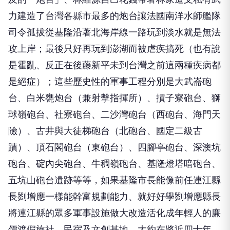
力建造了台灣各縣市最多的炮台讓法國南洋水師艦隊
司令孤拔從基隆沿著北海岸線一路玩到淡水就是無法
攻上岸；最後只好再玩到澎湖而被虐疾搞死（也有說
是霍亂、反正在後藤新平未到台灣之前這兩種疾病都
是絕症）；這些歷史性的軍事工程分別是大武崙砲
台、白米甕炮台（兼射擊指揮所）、摃子寮砲台、獅
球嶺砲台、社寮砲台、二沙灣砲台（西砲台、海門天
險）、古井與大徒梯砲台（北砲台、國定二級古
蹟）、頂石閣砲台（東砲台）、四腳亭砲台、深澳坑
砲台、碇內尖砲台、牛稠嶺砲台、基隆燈塔暗砲台、
五坑山砲台遺跡等等，如果基隆市長能像前任連江縣
長劉增應一樣能幹富規劃能力、就好好學劉增應縣長
將連江縣的眾多軍事設施做大改造活化成年輕人的廉
價渡假旅社、民宿及文創基地，大約在將近四十年