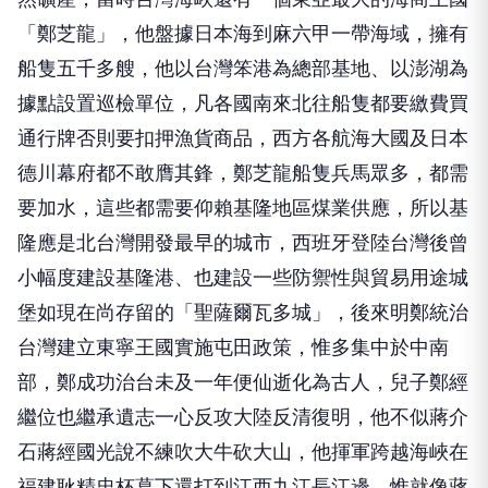
「鄭芝龍」，他盤據日本海到麻六甲一帶海域，擁有
船隻五千多艘，他以台灣笨港為總部基地、以澎湖為
據點設置巡檢單位，凡各國南來北往船隻都要繳費買
通行牌否則要扣押漁貨商品，西方各航海大國及日本
德川幕府都不敢膺其鋒，鄭芝龍船隻兵馬眾多，都需
要加水，這些都需要仰賴基隆地區煤業供應，所以基
隆應是北台灣開發最早的城市，西班牙登陸台灣後曾
小幅度建設基隆港、也建設一些防禦性與貿易用途城
堡如現在尚存留的「聖薩爾瓦多城」，後來明鄭統治
台灣建立東寧王國實施屯田政策，惟多集中於中南
部，鄭成功治台未及一年便仙逝化為古人，兒子鄭經
繼位也繼承遺志一心反攻大陸反清復明，他不似蔣介
石蔣經國光說不練吹大牛砍大山，他揮軍跨越海峽在
福建耿精忠杯葛下還打到江西九江長江邊，惟就像蔣