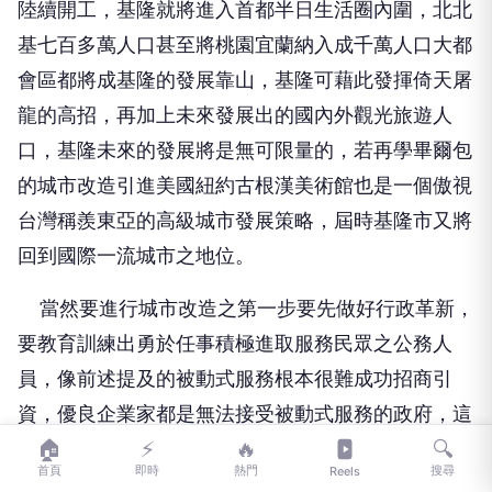
陸續開工，基隆就將進入首都半日生活圈內圍，北北
基七百多萬人口甚至將桃園宜蘭納入成千萬人口大都
會區都將成基隆的發展靠山，基隆可藉此發揮倚天屠
龍的高招，再加上未來發展出的國內外觀光旅遊人
口，基隆未來的發展將是無可限量的，若再學畢爾包
的城市改造引進美國紐約古根漢美術館也是一個傲視
台灣稱羨東亞的高級城市發展策略，屆時基隆市又將
回到國際一流城市之地位。
當然要進行城市改造之第一步要先做好行政革新，
要教育訓練出勇於任事積極進取服務民眾之公務人
員，像前述提及的被動式服務根本很難成功招商引
資，優良企業家都是無法接受被動式服務的政府，這
🏠
⚡
🔥
🔍
可能也是基隆市日趨沒落的關鍵因素；另外就是做好
首頁
即時
熱門
搜尋
Reels
全市各社區總體營造，將環境衛生與社區景觀做到盡