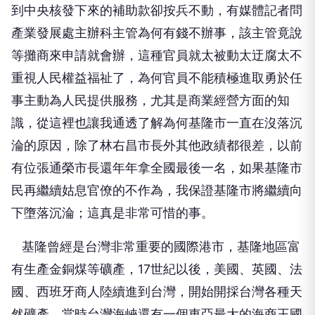
到中央核發下來的補助款卻按兵不動，有媒體記者問
產業發展處主辦科主管為何有錢不辦事，該主管竟說
等攤商來申請就會辦，這種官員就太被動太迂腐太不
重視人民權益福祉了，為何官員不能積極進取勇於任
事主動為人民提供服務，尤其是商業經營方面的知
識，從這裡也讓我通透了解為何基隆市一直在沒落沉
淪的原因，除了林右昌市長外其他政績都很差，以前
有位張通榮市長還年年拿全國最後一名，如果基隆市
民再繼續姑息官僚的不作為，我保證基隆市將繼續向
下墮落沉淪；這真是非常可惜的事。
基隆曾經是台灣非常重要的國際港市，基隆地區富
有生產金銅煤等礦產，17世紀以後，美國、英國、法
國、西班牙商人陸續進到台灣，開始開採台灣各種天
然礦產，當時台灣海峽還有一個東亞最大的海商王國