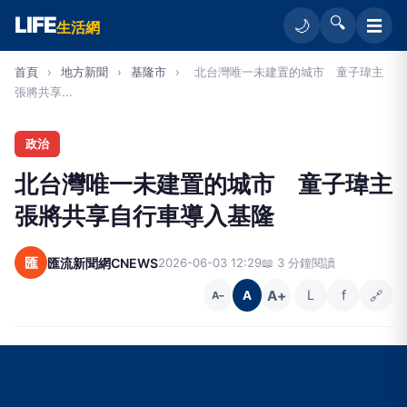
LIFE
🔍
☰
🌙
生活網
首頁
›
地方新聞
›
基隆市
›
北台灣唯一未建置的城市 童子瑋主
張將共享...
政治
北台灣唯一未建置的城市 童子瑋主
張將共享自行車導入基隆
匯
匯流新聞網CNEWS
2026-06-03 12:29
📖 3 分鐘閱讀
A+
L
f
🔗
A
A−