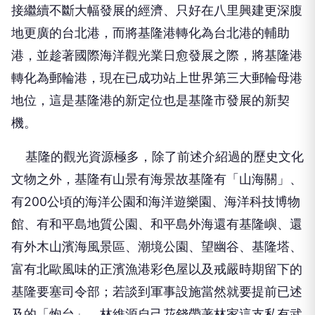
接繼續不斷大幅發展的經濟、只好在八里興建更深腹
地更廣的台北港，而將基隆港轉化為台北港的輔助
港，並趁著國際海洋觀光業日愈發展之際，將基隆港
轉化為郵輪港，現在已成功站上世界第三大郵輪母港
地位，這是基隆港的新定位也是基隆市發展的新契
機。
基隆的觀光資源極多，除了前述介紹過的歷史文化
文物之外，基隆有山景有海景故基隆有「山海關」、
有200公頃的海洋公園和海洋遊樂園、海洋科技博物
館、有和平島地質公園、和平島外海還有基隆嶼、還
有外木山濱海風景區、潮境公園、望幽谷、基隆塔、
富有北歐風味的正濱漁港彩色屋以及戒嚴時期留下的
基隆要塞司令部；若談到軍事設施當然就要提前已述
及的「炮台」、林維源自己花錢帶著林家這支私有武