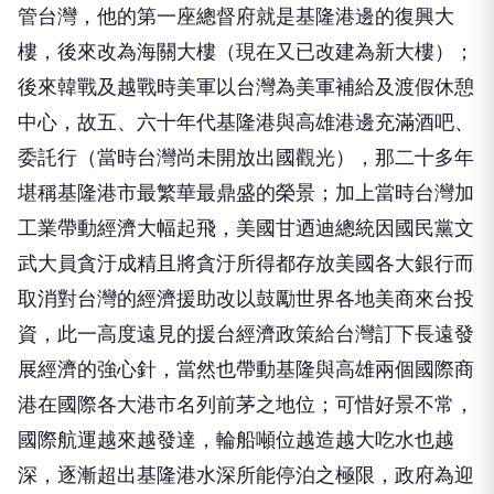
管台灣，他的第一座總督府就是基隆港邊的復興大
樓，後來改為海關大樓（現在又已改建為新大樓）；
後來韓戰及越戰時美軍以台灣為美軍補給及渡假休憩
中心，故五、六十年代基隆港與高雄港邊充滿酒吧、
委託行（當時台灣尚未開放出國觀光），那二十多年
堪稱基隆港市最繁華最鼎盛的榮景；加上當時台灣加
工業帶動經濟大幅起飛，美國甘迺迪總統因國民黨文
武大員貪汙成精且將貪汙所得都存放美國各大銀行而
取消對台灣的經濟援助改以鼓勵世界各地美商來台投
資，此一高度遠見的援台經濟政策給台灣訂下長遠發
展經濟的強心針，當然也帶動基隆與高雄兩個國際商
港在國際各大港市名列前茅之地位；可惜好景不常，
國際航運越來越發達，輪船噸位越造越大吃水也越
深，逐漸超出基隆港水深所能停泊之極限，政府為迎