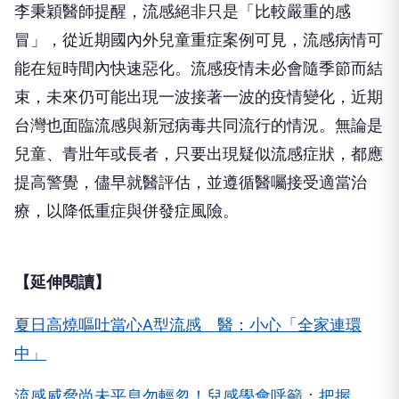
李秉穎醫師提醒，流感絕非只是「比較嚴重的感
冒」，從近期國內外兒童重症案例可見，流感病情可
能在短時間內快速惡化。流感疫情未必會隨季節而結
束，未來仍可能出現一波接著一波的疫情變化，近期
台灣也面臨流感與新冠病毒共同流行的情況。無論是
兒童、青壯年或長者，只要出現疑似流感症狀，都應
提高警覺，儘早就醫評估，並遵循醫囑接受適當治
療，以降低重症與併發症風險。
【延伸閱讀】
夏日高燒嘔吐當心A型流感 醫：小心「全家連環
中」
流感威脅尚未平息勿輕忽！兒感學會呼籲：把握