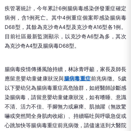
疾管署統計，今年累計6例腸病毒感染併發重症確定
病例，含1例死亡。其中4例重症個案即感染腸病毒
D68型，其餘為克沙奇A4型及克沙奇A16型各1例。
目前社區最新監測顯示，以克沙奇A6型為多，其次
為克沙奇A4型及腸病毒D68型。
腸病毒疫情傳播風險持續，林詠青呼籲，家長及師長
應留意嬰幼童健康狀況與
腸病毒重症
前兆病徵。5歲
以下嬰幼兒為腸病毒重症高危險群，如經醫師診斷感
染腸病毒，請留意嬰幼童健康狀況，如有嗜睡、意識
不清、活力不佳、手腳無力或麻痺、肌抽躍（無故驚
嚇或突然間全身肌肉收縮）、持續嘔吐與呼吸急促或
心跳加快等腸病毒重症前兆病徵，請儘速送到大醫院