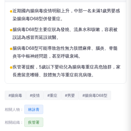
近期國內腸病毒疫情明顯上升，中部一名未滿1歲男嬰感
●
染腸病毒D68型併發重症。
腸病毒D68型主要症狀為發燒、流鼻水和咳嗽，容易被
●
誤認為感冒而延誤就醫。
腸病毒D68型可能導致急性無力肢體麻痺、腦炎、脊髓
●
炎等中樞神經問題，甚至呼吸衰竭。
疾管署提醒，5歲以下嬰幼兒為腸病毒重症高危險群，家
●
長應留意嗜睡、肢體無力等重症前兆病徵。
#腸病毒
#疫情
#重症
#男嬰
#腸病毒D68型
相關人物：
林詠青
相關組織：
疾管署