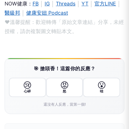
NOW健康：
FB
│
IG
│
Threads
│
YT
│
官方LINE
│
醫級邦
│
健康安妞 Podcast
❤溫馨提醒：歡迎轉傳「原始文章連結」分享，未經
授權，請勿複製圖文轉貼本文。
🎯 搶頭香！這篇你的反應？
😢
😡
😮
心碎
怒
哇
還沒有人反應，當第一個!