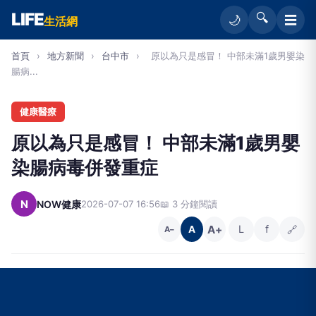
LIFE
🔍
☰
🌙
生活網
首頁
›
地方新聞
›
台中市
›
原以為只是感冒！ 中部未滿1歲男嬰染
腸病...
健康醫療
原以為只是感冒！ 中部未滿1歲男嬰
染腸病毒併發重症
N
NOW健康
2026-07-07 16:56
📖 3 分鐘閱讀
A+
L
f
🔗
A
A−