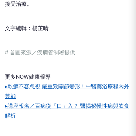
接受治療。
文字編輯：楊芷晴
# 首圖來源／疾病管制署提供
更多NOW健康報導
▸乾癬不容忽視 嚴重致關節變形！中醫藥浴療程內外
兼顧
▸講座報名／百病從「口」入？ 醫揭祕慢性病與飲食
解析