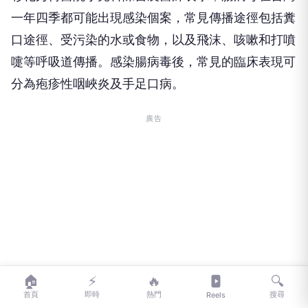
一年四季都可能出現感染個案，常見傳播途徑包括糞
口途徑、受污染的水或食物，以及飛沫、咳嗽和打噴
嚏等呼吸道傳播。感染腸病毒後，常見的臨床表現可
分為疱疹性咽峽炎及手足口病。
廣告
🏠
⚡
🔥
🔍
首頁
即時
熱門
搜尋
Reels