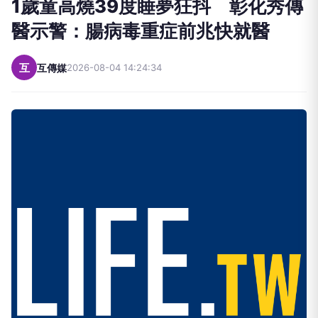
1歲童高燒39度睡夢狂抖 彰化秀傳
醫示警：腸病毒重症前兆快就醫
互
互傳媒
2026-08-04 14:24:34