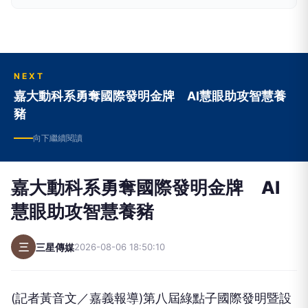
現吉象也象徵著喜慶與祈福。 「三星傳媒」以宏
觀的角度，即時掌握生活、社會、地方、旅遊、文
教、公益、醫衛、娛樂等多元報導，透過網路科技
與團隊的力量，深耕地方，提供正面的價值觀，照
亮台灣每一個角落。
NEXT
嘉大動科系勇奪國際發明金牌 AI慧眼助攻智慧養
豬
向下繼續閱讀
嘉大動科系勇奪國際發明金牌 AI
慧眼助攻智慧養豬
三
三星傳媒
2026-08-06 18:50:10
(記者黃音文／嘉義報導)第八屆綠點子國際發明暨設