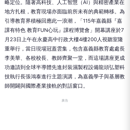
略定位。隨著高科技、人工智慧（AI）與精密產業在
地方扎根，教育現場亦面臨前所未有的典範轉移。為
引導教育界積極回應此一浪潮，「115年嘉義縣『嘉
課有特色 教育FUN心玩』課程博覽會」開幕講座於7
月23日上午在永慶高中行政大樓4樓200人視聽室隆
重舉行，當日現場冠蓋雲集，包含嘉義縣教育處處長
李美華、各校校長、教師齊聚一堂，而這場講座更成
功邀請到全球半導體先進封裝濕製程設備龍頭弘塑科
技執行長張鴻泰進行主題演講，為嘉義學子與基層教
師開闢與國際產業接軌的對話窗口。
廣告