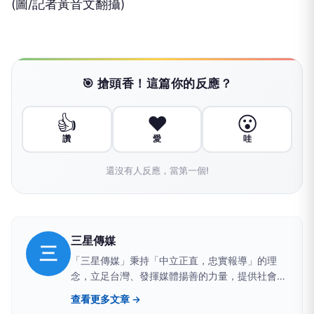
(圖/記者黃音文翻攝)
🎯 搶頭香！這篇你的反應？
👍
❤️
😮
讚
愛
哇
還沒有人反應，當第一個!
三星傳媒
三
「三星傳媒」秉持「中立正直，忠實報導」的理
念，立足台灣、發揮媒體揚善的力量，提供社會積
極與正向的影響。 周易•繫辭提及「在天成象」，
查看更多文章 →
「三星」提供滿天星斗中指引的方向，三星拱照呈