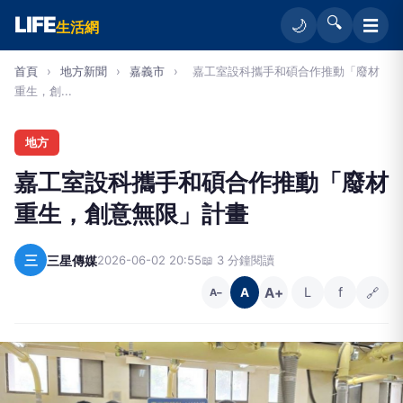
LIFE
🔍
☰
🌙
生活網
首頁
›
地方新聞
›
嘉義市
›
嘉工室設科攜手和碩合作推動「廢材
重生，創...
地方
嘉工室設科攜手和碩合作推動「廢材
重生，創意無限」計畫
三
三星傳媒
2026-06-02 20:55
📖 3 分鐘閱讀
A+
L
f
🔗
A
A−