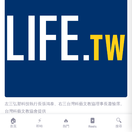
左三弘塑科技執行長張鴻泰、右三台灣科藝文教協理事長蕭愉霈。
台灣科藝文教協會提供
🏠
⚡
🔥
🔍
弘塑科技多年來深耕在地，不遺餘力地支持布袋偏鄉
首頁
即時
熱門
搜尋
Reels
教育，並長年扶持台灣科藝文教協會及布袋青少年交