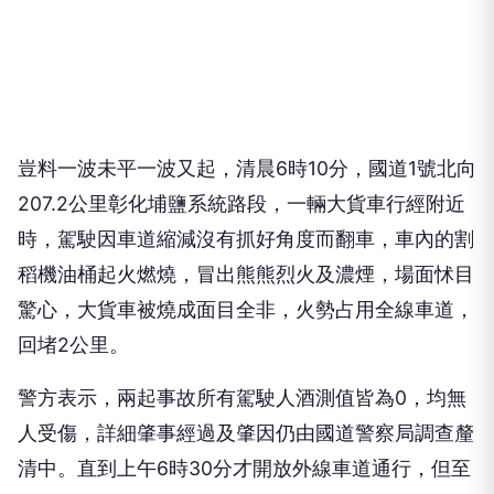
豈料一波未平一波又起，清晨6時10分，國道1號北向
207.2公里彰化埔鹽系統路段，一輛大貨車行經附近
時，駕駛因車道縮減沒有抓好角度而翻車，車內的割
稻機油桶起火燃燒，冒出熊熊烈火及濃煙，場面怵目
驚心，大貨車被燒成面目全非，火勢占用全線車道，
回堵2公里。
警方表示，兩起事故所有駕駛人酒測值皆為0，均無
人受傷，詳細肇事經過及肇因仍由國道警察局調查釐
清中。直到上午6時30分才開放外線車道通行，但至