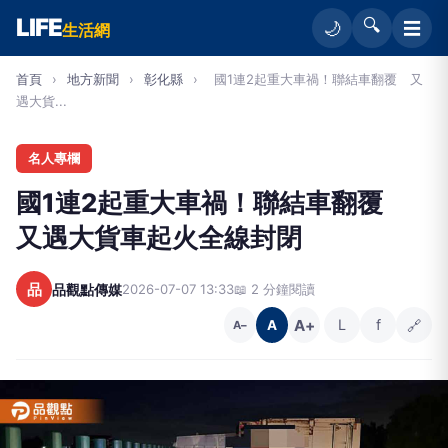
LIFE
🔍
☰
🌙
生活網
首頁
›
地方新聞
›
彰化縣
›
國1連2起重大車禍！聯結車翻覆 又
遇大貨...
名人專欄
國1連2起重大車禍！聯結車翻覆
又遇大貨車起火全線封閉
品
品觀點傳媒
2026-07-07 13:33
📖 2 分鐘閱讀
A+
L
f
🔗
A
A−