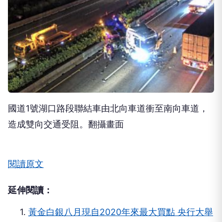
國道1號湖口路段聯結車由北向車道衝至南向車道，
造成雙向交通受阻。翻攝畫面
閱讀原文
延伸閱讀：
1.
黃金白銀八月現自2020年來最大買點 央行大舉
買進美元疲軟