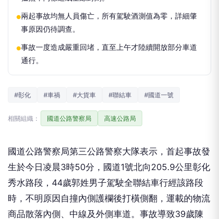
兩起事故均無人員傷亡，所有駕駛酒測值為零，詳細肇
●
事原因仍待調查。
事故一度造成嚴重回堵，直至上午才陸續開放部分車道
●
通行。
#彰化
#車禍
#大貨車
#聯結車
#國道一號
相關組織：
國道公路警察局
高速公路局
國道公路警察局第三公路警察大隊表示，首起事故發
生於今日凌晨3時50分，國道1號北向205.9公里彰化
秀水路段，44歲郭姓男子駕駛全聯結車行經該路段
時，不明原因自撞內側護欄後打橫側翻，運載的物流
商品散落內側、中線及外側車道。事故導致39歲陳