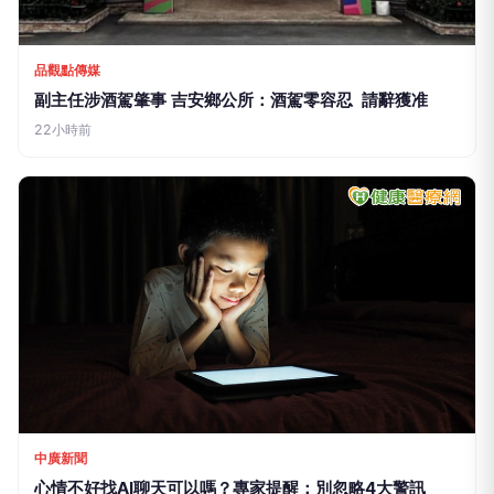
品觀點傳媒
副主任涉酒駕肇事 吉安鄉公所：酒駕零容忍 請辭獲准
22小時前
中廣新聞
心情不好找AI聊天可以嗎？專家提醒：別忽略4大警訊
23小時前