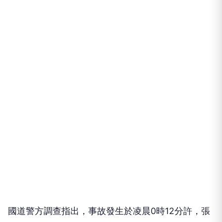
國道警方調查指出，事故發生於凌晨0時12分許，張
男駕駛自用小客車行經國道1號南下198公里彰化路段