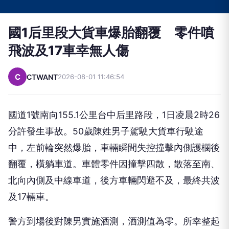
國1后里段大貨車爆胎翻覆 零件噴
飛波及17車幸無人傷
C
CTWANT
2026-08-01 11:46:54
國道1號南向155.1公里台中后里路段，1日凌晨2時26
分許發生事故。50歲陳姓男子駕駛大貨車行駛途
中，左前輪突然爆胎，車輛瞬間失控撞擊內側護欄後
翻覆，橫躺車道。車體零件因撞擊四散，散落至南、
北向內側及中線車道，後方車輛閃避不及，最終共波
及17輛車。
警方到場後對陳男實施酒測，酒測值為零。所幸整起
事故未造成人員傷亡，詳細肇事原因仍待進一步調查