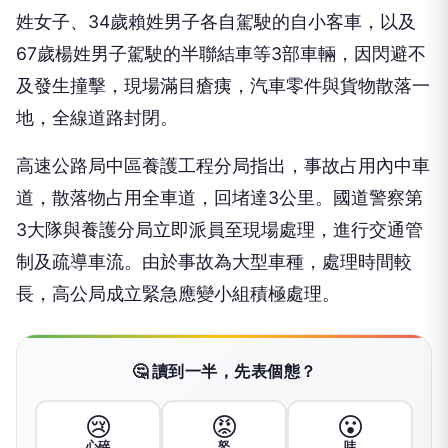
姓女子、34歲賴姓男子各自駕駛的自小客車，以及
67歲楊姓男子駕駛的半聯結車等3部車輛，因閃避不
及發生撞擊，現場滿目瘡痍，汽車零件與貨物散落一
地，全線道路封閉。
高速公路局中區養護工程分局指出，事故占用內中車
道，散落物占用全車道，回堵達3公里。國道警察第
3大隊與養護分局立即派員至現場處理，進行交通管
制及疏導車流。由於事故為大型車種，處理時間較
長，高公局成立緊急應變小組積極處理。
🤔 讀到一半，先表個態？
😢
😡
😮
心碎
怒
哇