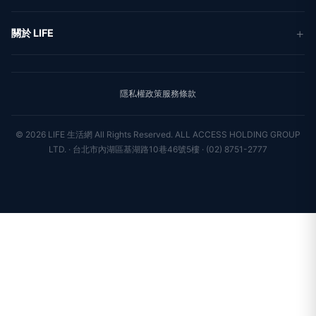
地方新聞
健康
關於 LIFE
國際新聞
財經
合作夥伴
星座運勢
消費
關於我們
隱私權政策
服務條款
新聞人物
專欄
聯絡我們
新聞組織
© 2026 LIFE 生活網 All Rights Reserved.
ALL ACCESS HOLDING GROUP
LTD. · 台北市內湖區基湖路10巷46號5樓 · (02) 8751-2777