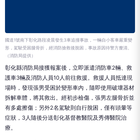
國道1號南下彰化路段凌晨發生3車追撞事故，一輛自小客車嚴重變
形，駕駛受困腿骨折，經消防搶救後脫困，事故原因待警方釐清。
（消防局提供）
彰化縣消防局接獲報案後，立即派遣消防車2輛、救
護車3輛及消防人員10人前往救援。救援人員抵達現
場時，發現張男受困於變形車內，隨即使用破壞器材
拆解車體，將其救出。經初步檢傷，張男左腿骨折並
有多處擦傷；另外2名駕駛則自行脫困，僅有頭暈等
症狀，3人隨後分送彰化基督教醫院及秀傳醫院治
療。
國道第三警察隊表示，現場3名駕駛酒測值均為0，