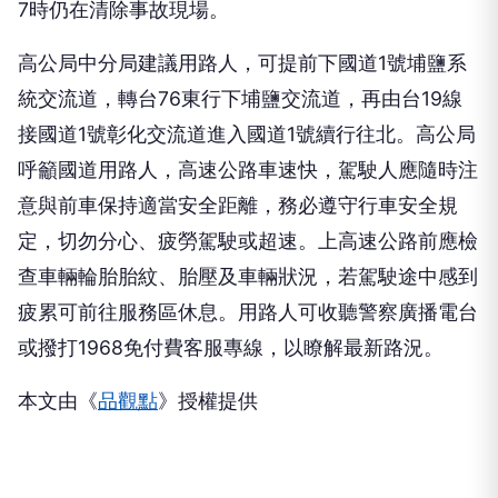
7時仍在清除事故現場。
高公局中分局建議用路人，可提前下國道1號埔鹽系
統交流道，轉台76東行下埔鹽交流道，再由台19線
接國道1號彰化交流道進入國道1號續行往北。高公局
呼籲國道用路人，高速公路車速快，駕駛人應隨時注
意與前車保持適當安全距離，務必遵守行車安全規
定，切勿分心、疲勞駕駛或超速。上高速公路前應檢
查車輛輪胎胎紋、胎壓及車輛狀況，若駕駛途中感到
疲累可前往服務區休息。用路人可收聽警察廣播電台
或撥打1968免付費客服專線，以瞭解最新路況。
本文由《
品觀點
》授權提供