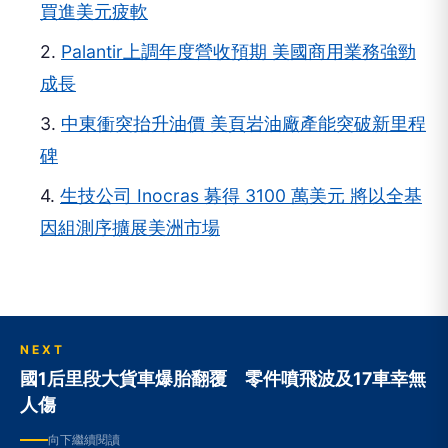
2.
Palantir上調年度營收預期 美國商用業務強勁
成長
3.
中東衝突抬升油價 美頁岩油廠產能突破新里程
碑
4.
生技公司 Inocras 募得 3100 萬美元 將以全基
因組測序擴展美洲市場
NEXT
國1后里段大貨車爆胎翻覆 零件噴飛波及17車幸無
人傷
向下繼續閱讀