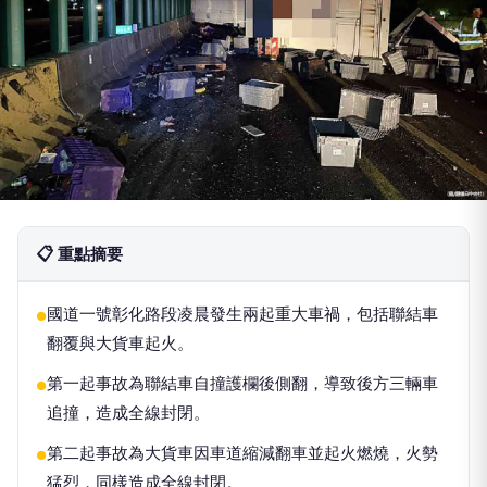
📋 重點摘要
國道一號彰化路段凌晨發生兩起重大車禍，包括聯結車
●
翻覆與大貨車起火。
第一起事故為聯結車自撞護欄後側翻，導致後方三輛車
●
追撞，造成全線封閉。
第二起事故為大貨車因車道縮減翻車並起火燃燒，火勢
●
猛烈，同樣造成全線封閉。