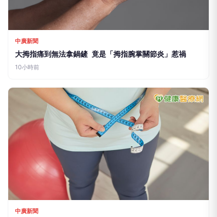
中廣新聞
大拇指痛到無法拿鍋鏟 竟是「拇指腕掌關節炎」惹禍
10小時前
中廣新聞
改善生活型態應對「代謝症候群」！醫教看食品標示、量