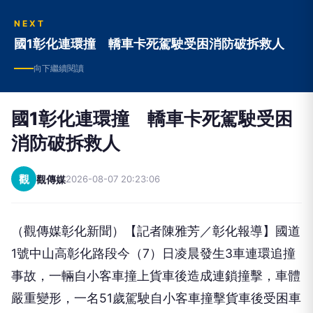
NEXT
國1彰化連環撞 轎車卡死駕駛受困消防破拆救人
向下繼續閱讀
國1彰化連環撞 轎車卡死駕駛受困
消防破拆救人
觀
觀傳媒
2026-08-07 20:23:06
（觀傳媒彰化新聞）【記者陳雅芳／彰化報導】國道
1號中山高彰化路段今（7）日凌晨發生3車連環追撞
事故，一輛自小客車撞上貨車後造成連鎖撞擊，車體
嚴重變形，一名51歲駕駛自小客車撞擊貨車後受困車