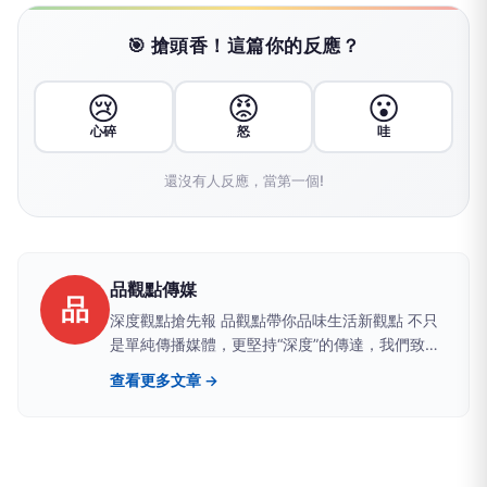
🎯 搶頭香！這篇你的反應？
😢
😡
😮
心碎
怒
哇
還沒有人反應，當第一個!
品觀點傳媒
品
深度觀點搶先報 品觀點帶你品味生活新觀點 不只
是單純傳播媒體，更堅持“深度”的傳達，我們致力
於建立一個具有品質、品味、品行，值得信任的媒
查看更多文章 →
體品牌。聚焦時事議題提供有品、有價值且白色中
立之論點，讓觀眾可以從中獲得最真實的訊息。