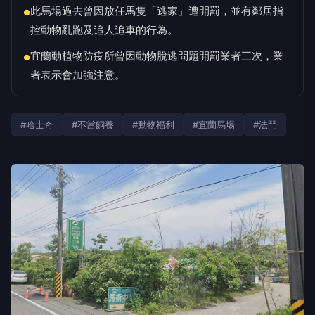
此馬場過去曾因放任馬隻「逃家」遭開罰，並有鄰居指
●
控動物亂跑及追人追車的行為。
宜蘭動植物防疫所曾因動物脫逃問題開罰業者三次，業
●
者表示會加強注意。
#哈士奇
#不當飼養
#動物福利
#宜蘭馬場
#法鬥