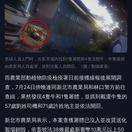
查緝人員上門時，在私宰場內找到1隻屠體和4隻活體牛，牛隻後續
由農業局人員處理，並對涉案人員開罰。（圖／翻攝畫面）
而農業部動植物防疫檢疫署日前接獲線報後展開調
查，7月24日傍晚連同新北市農業局和林口警方前往
查緝，果然發現4隻牛和1隻屠體，並抓到載運牛隻的
57歲劉姓司機和71歲許姓地主並依法開罰。
新北市農業局表示，本案查獲屠體已沒入並改質送化
製場銷毀，依畜牧法38條裁處新臺幣10萬元以上50