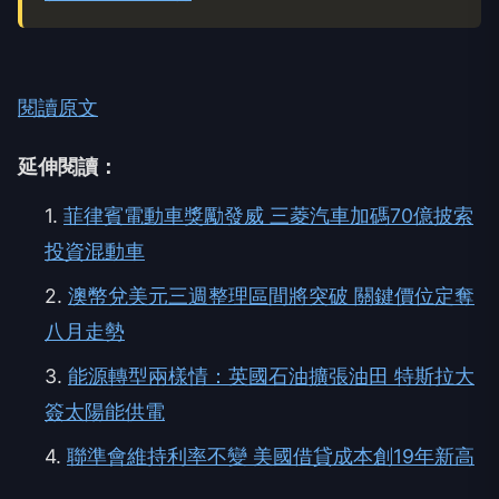
閱讀原文
延伸閱讀：
1.
菲律賓電動車獎勵發威 三菱汽車加碼70億披索
投資混動車
2.
澳幣兌美元三週整理區間將突破 關鍵價位定奪
八月走勢
3.
能源轉型兩樣情：英國石油擴張油田 特斯拉大
簽太陽能供電
4.
聯準會維持利率不變 美國借貸成本創19年新高