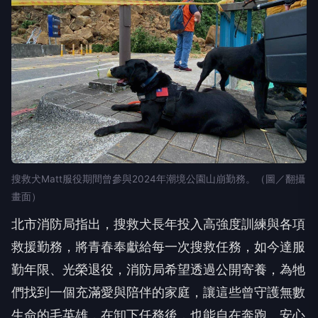
搜救犬Matt服役期間曾參與2024年潮境公園山崩勤務。（圖／翻攝
畫面）
北市消防局指出，搜救犬長年投入高強度訓練與各項
救援勤務，將青春奉獻給每一次搜救任務，如今達服
勤年限、光榮退役，消防局希望透過公開寄養，為牠
們找到一個充滿愛與陪伴的家庭，讓這些曾守護無數
生命的毛英雄，在卸下任務後，也能自在奔跑、安心