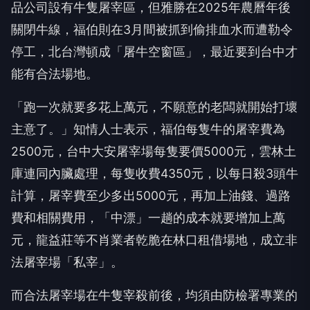
品公司設有牛隻屠宰區，但雅勝在2025年農曆年後
關閉牛線，福伯則在3月間被抓到偷排血水而遭勒令
停工，北台灣頓成「屠牛空窗區」，最近要到台中才
能有合法場地。
「跑一次就要多花上萬元，不願意的老闆就開始打壞
主意了。」知情人士表示，福伯每隻牛的屠宰費為
2500元，台中大安屠宰場每隻要價5000元，雲林土
庫連同內臟處理，每隻收費4350元，以每日殺3頭牛
計算，屠宰費至少多出5000元，再加上油錢、過路
費和相關費用，「中漂」一趟的成本就要增加上萬
元，龍益莊等不肖業者乾脆在林口租借場地，成立非
法屠宰場「私宰」。
而合法屠宰場在牛隻宰殺前後，均須由防檢署專業的