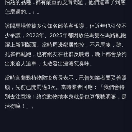
怕熱的品種…都有嚴重的皮膚問題，他們這輩子到底
怎麼過的….」。
該間馬場曾被多位知名部落客報導，但近年也引發不
少爭議，2023年、2025年都因放任馬隻在馬路亂跑
躍上新聞版面。當時周邊鄰居指控，不只馬隻，鵝、
孔雀都亂跑，也有網友在社群反映過，晚上都會放狗
出來追人追車，也散發出濃濃惡臭味。
當時宜蘭動植物防疫所長表示，已告知業者要妥善照
顧，先前已開罰過3次。當時業者回應：「我們會特
別去注意啦！終究動物牠本身就是也算很聰明嘛，是
活得嘛！」。