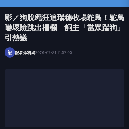
影／狗脫繩狂追瑞穗牧場鴕鳥！鴕鳥
嚇壞險跳出柵欄 飼主「當眾踹狗」
引熱議
記
記者爆料網
2026-07-31 11:57:00