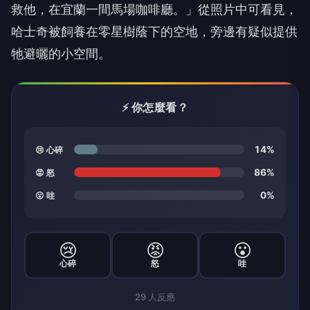
救他，在宜蘭一間馬場咖啡廳。」從照片中可看見，
哈士奇被飼養在零星樹蔭下的空地，旁邊有疑似提供
牠避曬的小空間。
⚡ 你怎麼看？
14%
😢 心碎
86%
😡 怒
0%
😮 哇
😢
😡
😮
心碎
怒
哇
29
人反應