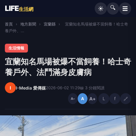
LIFE
🔍
☰
☀️
生活網
首頁
›
地方新聞
›
宜蘭縣
›
宜蘭知名馬場被爆不當飼養！哈士奇
養戶外、...
生活情報
宜蘭知名馬場被爆不當飼養！哈士奇
養戶外、法鬥滿身皮膚病
I
I-Media 愛傳媒
2026-06-02 11:29
📖 3 分鐘閱讀
A+
L
f
🔗
A
A−