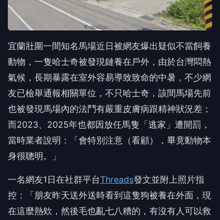
宜蘭壯圍一間知名馬場近日被網友爆出疑似不當飼養
動物，一隻哈士奇被發現鏈養在戶外，由於台灣悶熱
氣候，長期暴露在室外容易導致致命的中暑，不少網
友已檢舉通報相關單位，不只哈士奇，該間馬場先前
也被發現馬場內的法鬥有嚴重皮膚病跟精神狀況差；
而2023、2025年也都因放任馬隻「逃家」遭開罰，
當時業者說明：「會特別注意（看顧），畢竟動物本
身很聰明。」
一名網友1日在社群平台
Threads
發文並附上照片指
控：「朋友昨天送外送時看到這隻狗被養在外面，現
在這麼熱欸，然後毛也亂七八糟的，有沒有人可以救