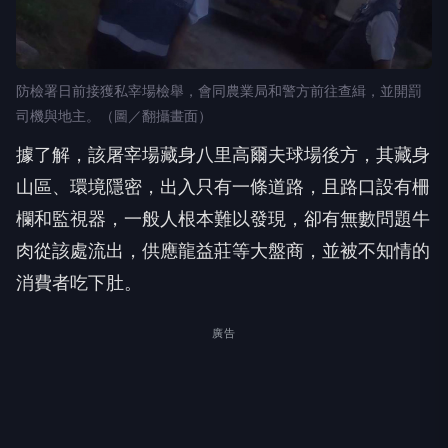
防檢署日前接獲私宰場檢舉，會同農業局和警方前往查緝，並開罰
司機與地主。（圖／翻攝畫面）
據了解，該屠宰場藏身八里高爾夫球場後方，其藏身
山區、環境隱密，出入只有一條道路，且路口設有柵
欄和監視器，一般人根本難以發現，卻有無數問題牛
肉從該處流出，供應龍益莊等大盤商，並被不知情的
消費者吃下肚。
廣告