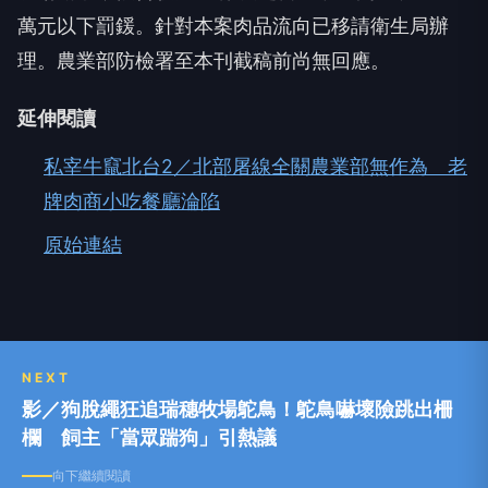
萬元以下罰鍰。針對本案肉品流向已移請衛生局辦
理。農業部防檢署至本刊截稿前尚無回應。
延伸閱讀
私宰牛竄北台2／北部屠線全關農業部無作為 老
牌肉商小吃餐廳淪陷
原始連結
NEXT
影／狗脫繩狂追瑞穗牧場鴕鳥！鴕鳥嚇壞險跳出柵
欄 飼主「當眾踹狗」引熱議
向下繼續閱讀