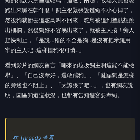
繩的狗誤入禁區追鴕鳥，追逐了兩趟，牧場人員發現
跑出來喊在幹什麼！飼主很緊張說鏈繩不小心掉了，
然後狗就衝去追鴕鳥叫不回來，鴕鳥被追到差點想跳
出柵欄，然後狗好不容易出來了，就被主人揍！旁人
趕快制止，「是說…錯的不全是狗..是沒有把牽繩用
牢的主人吧..這樣揍狗很可憐..」
看到影片的網友留言「哪來的垃圾飼主啊這能不能檢
舉」、「自己沒牽好，還敢踹狗」、「亂踹狗是怎樣
的旁邊也不阻止」、「太誇張了吧…」，也有網友說
明，園區知道這狀況，也都有告知遊客要牽繩。
在 Threads 查看