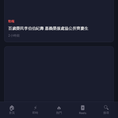
勁報
百歲榮民李伯伯紀壽 嘉義榮服處協公所齊慶生
2小時前
🏠
⚡
🔥
🔍
首頁
即時
熱門
搜尋
Reels