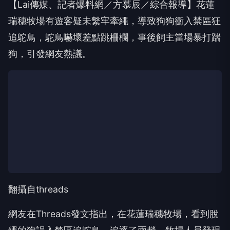
【Lai傳媒、記者爆料網／方慕辰／綜合報導】花蓮
瑞穗牧場有遊客疑未繫牢牽繩，導致狗狗衝入禁區狂
追鴕鳥，鴕鳥嚇壞差點跳柵欄，事後飼主當場暴打踹
狗，引發網友熱議。
翻攝自threads
網友在Threads發文指出，在花蓮瑞穗牧場，看到脫