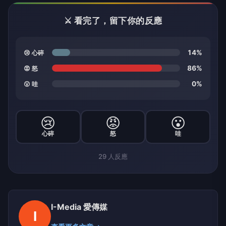
⚔️ 看完了，留下你的反應
14%
😢 心碎
86%
😡 怒
0%
😮 哇
😢
😡
😮
心碎
怒
哇
29
人反應
I-Media 愛傳媒
I