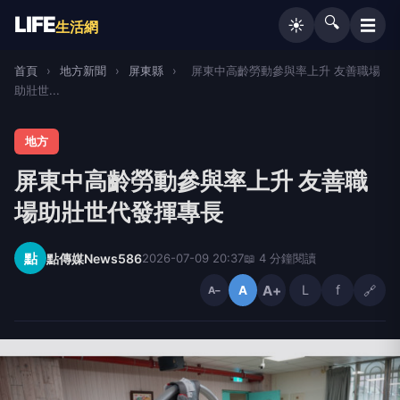
LIFE
🔍
☰
☀️
生活網
首頁
›
地方新聞
›
屏東縣
›
屏東中高齡勞動參與率上升 友善職場
助壯世...
地方
屏東中高齡勞動參與率上升 友善職
場助壯世代發揮專長
點
點傳媒News586
2026-07-09 20:37
📖 4 分鐘閱讀
A+
L
f
🔗
A
A−