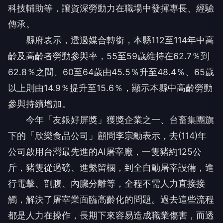
科技輔助等，讓資深勞動力在職場中發揮專長、經驗
傳承。
縣府表示，透過媒合轉銜，本縣112至114年中高
齡及高齡者勞動參與率，55至59歲維持在62.7％到
62.8％之間、60至64歲由45.5％升至48.4％、65歲
以上則由14.9％提升至15.6％，顯示本縣中高齡勞動
參與持續增加。
今年「友銀好屏獎」獲獎企業之一、台畜集團旗
下的「欣樂食品公司」顧問李宗勳表示，去(114)年
公司啟用台灣最先進的AI屠宰廠，一隻豬約125公
斤，豬隻從過磅、進繫留欄，到全自動屠宰設備，進
行電擊、剖腹、內臟分離等，全程不需人力直接接
觸，解決了屠宰業面臨高齡化的問題。過去這些流程
都是人力在操作，長期下來容易造成職業傷害，而透