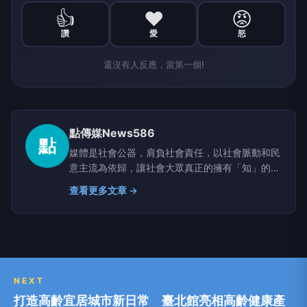
👍
❤️
😡
讚
愛
怒
還沒有人反應，當第一個!
點傳媒News586
點
媒體是社會公器，肩負社會責任，以社會脈動和民
意主流為依歸，讓社會大眾真正的擁有「知」的權
利。
查看更多文章 →
NEXT
打造高齡宜居城市新日常 臺北館亮相高齡健康產