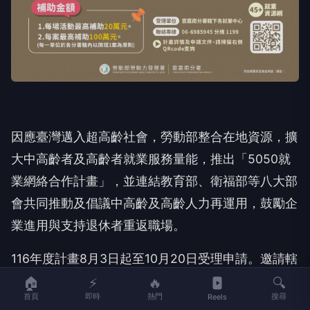
因應臺灣邁入超高齡社會，勞動部整合在地資源，擴
大中高齡者及高齡者就業服務量能，推出「5050就
業網絡合作計畫」，並連結教育部、衛福部等八大部
會共同推動及倡議中高齡及高齡人力再運用，鼓勵企
業進用與支持退休者重返職場。
116年度計畫8月3日起至10月20日受理申請。邀請轄
區內依法設立之民間團體、法人、學校及相關單位共
🏠
⚡
🔥
🔍
首頁
即時
熱門
搜尋
Reels
同加入就業服務行列，發揮在地影響力，建構更完善